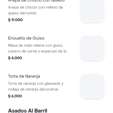
Arepa de Choclo con Queso
Arepa de choclo con relleno de
queso derretido.
$ 11.000
Envuelto de Guiso
Masa de maíz rellena con guiso
casero de carne y especias de la
casa, envuelta en hoja y cocida al
$ 4.000
vapor.
Torta de Naranja
Torta de naranja con glaseado y
rodaja de naranja decorativa.
$ 6.000
Asados Al Barril