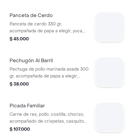
Panceta de Cerdo
Panceta de cerdo 330 gr,
acompañada de papa a elegir, yuca,
maduro, guacamole y ají.
$ 45.000
Pechugón Al Barril
Pechuga de pollo marinada asada 300
gr, acompañada de papa a elegir,
yuca, maduro, guacamole y ají.
$ 38.000
Picada Familiar
Carne de res, pollo, costilla, chorizo,
acompañado de crispetas, casquito
de papa, yuca, plátano maduro, arepa,
$ 107.000