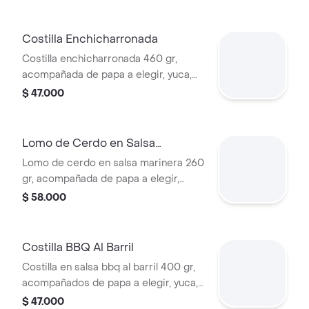
guacamole y ají, para 4 personas
Costilla Enchicharronada
Costilla enchicharronada 460 gr,
acompañada de papa a elegir, yuca,
maduro, guacamole y ají.
$ 47.000
Lomo de Cerdo en Salsa
Marinera
Lomo de cerdo en salsa marinera 260
gr, acompañada de papa a elegir,
yuca, maduro, guacamole y ají.
$ 58.000
Costilla BBQ Al Barril
Costilla en salsa bbq al barril 400 gr,
acompañados de papa a elegir, yuca,
maduro, guacamole y ají.
$ 47.000