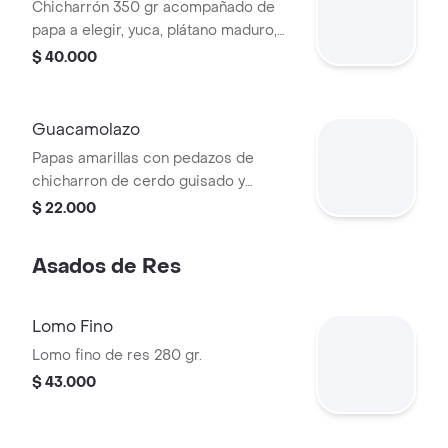
Chicharrón 350 gr acompañado de
papa a elegir, yuca, plátano maduro,
guacamole y ají.
$ 40.000
Guacamolazo
Papas amarillas con pedazos de
chicharron de cerdo guisado y
guacamole.
$ 22.000
Asados de Res
Lomo Fino
Lomo fino de res 280 gr.
$ 43.000