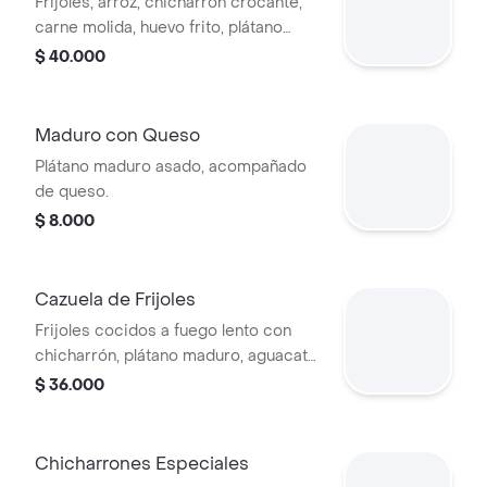
Frijoles, arroz, chicharrón crocante,
carne molida, huevo frito, plátano
maduro, arepa y aguacate.
$ 40.000
Maduro con Queso
Plátano maduro asado, acompañado
de queso.
$ 8.000
Cazuela de Frijoles
Frijoles cocidos a fuego lento con
chicharrón, plátano maduro, aguacate
y arroz.
$ 36.000
Chicharrones Especiales