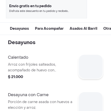
Envío gratis en tu pedido
Disfruta este descuento en tu pedido y recíbelo
en minutos.
Desayunos
Para Acompañar
Asados Al Barril
Otra
Desayunos
Calentado
Arroz con frijoles salteados,
acompañado de huevo con
preparación a elegir y arepa.
$ 21.000
Desayuna con Carne
Porción de carne asada con huevos a
elección y arroz.