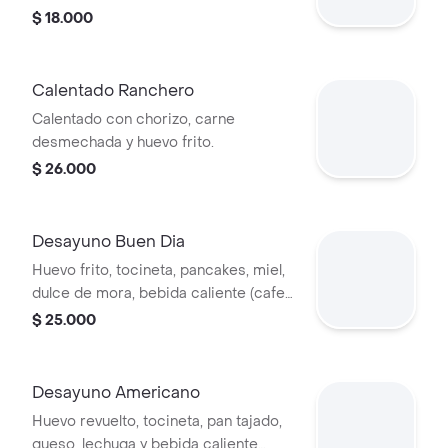
$ 18.000
Calentado Ranchero
Calentado con chorizo, carne
desmechada y huevo frito.
$ 26.000
Desayuno Buen Dia
Huevo frito, tocineta, pancakes, miel,
dulce de mora, bebida caliente (cafe
negro o con leche).
$ 25.000
Desayuno Americano
Huevo revuelto, tocineta, pan tajado,
queso, lechuga y bebida caliente