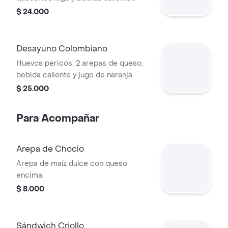
acompañado de papas y jugo de
$ 24.000
naranja
Desayuno Colombiano
Huevos pericos, 2 arepas de queso,
bebida caliente y jugo de naranja
$ 25.000
Para Acompañar
Arepa de Choclo
Arepa de maíz dulce con queso
encima.
$ 8.000
Sándwich Criollo