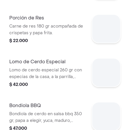
Porción de Res
Carne de res 180 gr acompañada de
crispetas y papa frita.
$ 22.000
Lomo de Cerdo Especial
Lomo de cerdo especial 260 gr con
especias de la casa, a la parrilla,
salsas caseras, papa a elegir, yuca,
$ 42.000
maduro, guacamole y ají.
Bondiola BBQ
Bondiola de cerdo en salsa bbq 350
gr, papa a elegir, yuca, maduro,
guacamole y ají.
$ 47.000