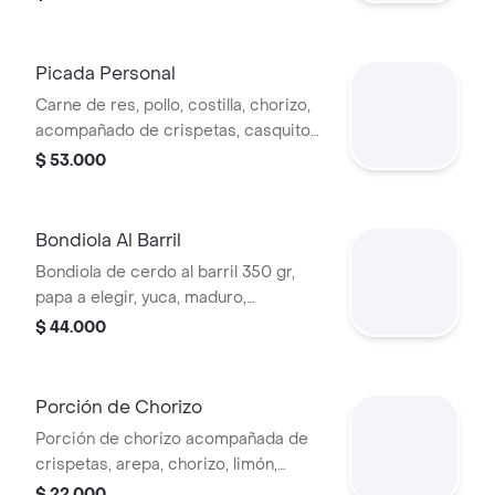
Picada Personal
Carne de res, pollo, costilla, chorizo,
acompañado de crispetas, casquito
de papa, yuca, plátano maduro, arepa,
$ 53.000
guacamole y ají, porción personal.
Bondiola Al Barril
Bondiola de cerdo al barril 350 gr,
papa a elegir, yuca, maduro,
guacamole y ají.
$ 44.000
Porción de Chorizo
Porción de chorizo acompañada de
crispetas, arepa, chorizo, limón,
guacamole y ají.
$ 22.000