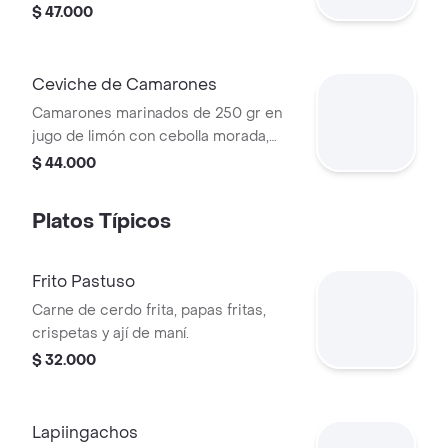
camarón)
$ 47.000
Ceviche de Camarones
Camarones marinados de 250 gr en
jugo de limón con cebolla morada,
cilantro, un toque de picante,
$ 44.000
acompañamiento a elegir.
Platos Típicos
Frito Pastuso
Carne de cerdo frita, papas fritas,
crispetas y ají de maní.
$ 32.000
Lapiingachos