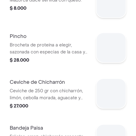
Mazorca dulce servida con queso.
$ 8.000
Pincho
Brocheta de proteína a elegir,
sazonada con especias de la casa y
acompañada de papa al vapor.
$ 28.000
Ceviche de Chicharrón
Ceviche de 250 gr con chicharrón,
limón, cebolla morada, aguacate y
especias de la casa.
$ 27.000
Bandeja Paisa