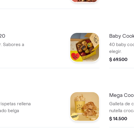
X20
Baby Cook
r. Sabores a
40 baby coo
elegir.
$ 69.500
Mega Cook
rispetas rellena
Galleta de c
ado belga
nutella croc
$ 14.500