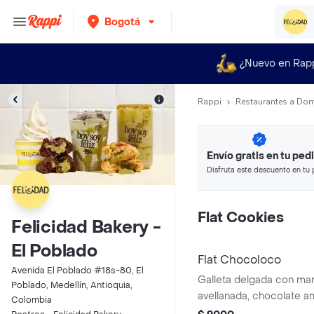
Bogotá
¿Nuevo en Rap
Rappi
Restaurantes a Dom
Envío gratis en tu ped
Disfruta este descuento en tu 
en minutos.
Flat Cookies
Felicidad Bakery -
El Poblado
Flat Chocoloco
Avenida El Poblado #18s-80, El
Galleta delgada con man
Poblado, Medellín, Antioquia,
avellanada, chocolate 
Colombia
amargo y sal en escam