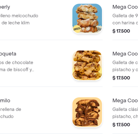
erly
Mega Cook
relleno melcochudo
Galleta de 
a de leche klim
con harina 
endulzada c
$ 17.500
chocolate d
coqueta
Mega Cook
zos de chocolate
Galleta de 
ma de biscoff y
pistacho y c
 galleta
tradicional 
$ 17.500
milo
Mega Cook
 rellena de
Galleta clá
ochudo
pistacho, ch
$ 17.500