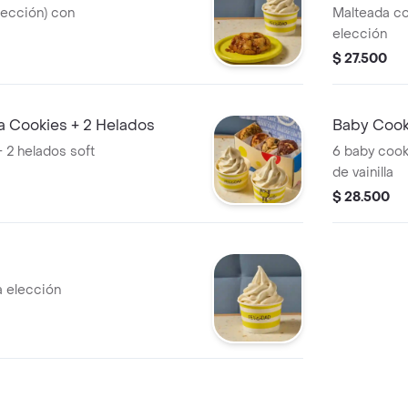
lección) con
Malteada co
elección
$ 27.500
 Cookies + 2 Helados
Baby Cook
 2 helados soft
6 baby cook
de vainilla
$ 28.500
a elección