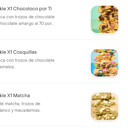
ie X1 Chocoloco por Ti
sica con trozos de chocolate
chocolate amargo al 70 por
ie X1 Cosquillas
sica con trozos de chocolate
smelos.
ie X1 Matcha
 té matcha, trozos de
lanco y macadamias.