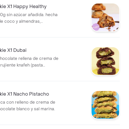
ie X1 Happy Healthy
90g sin azúcar añadida. hecha
de coco y almendras,
on alulosa y monkfruit. con
e leche sin azúcar y pecanas
ie X1 Dubai
chocolate rellena de crema de
rujiente knafeh (pasta
árabe)
ie X1 Nacho Pistacho
sica con relleno de crema de
ocolate blanco y sal marina.