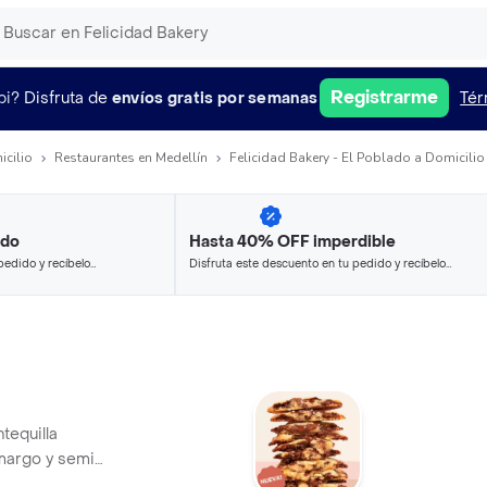
Registrarme
pi?
Disfruta de
envíos gratis por semanas
Tér
icilio
Restaurantes en Medellín
Felicidad Bakery - El Poblado a Domicilio
ido
Hasta 40% OFF imperdible
pedido y recíbelo
Disfruta este descuento en tu pedido y recíbelo
en minutos.
tequilla
amargo y semi
as