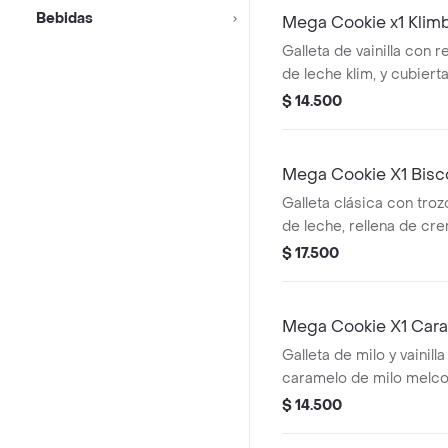
Bebidas
Mega Cookie x1 Klimb
Galleta de vainilla con 
de leche klim, y cubiert
$ 14.500
Mega Cookie X1 Bis
Galleta clásica con tro
de leche, rellena de cre
cubierta con crumble de
$ 17.500
Mega Cookie X1 Cara
Galleta de milo y vainilla
caramelo de milo melc
$ 14.500