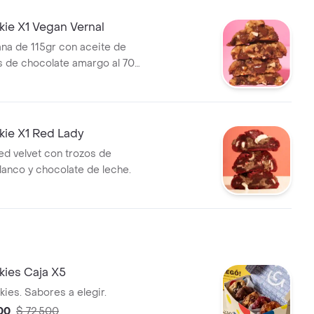
ie X1 Vegan Vernal
ana de 115gr con aceite de
s de chocolate amargo al 70
y nueces.
ie X1 Red Lady
ed velvet con trozos de
lanco y chocolate de leche.
ies Caja X5
ies. Sabores a elegir.
00
$ 72.500