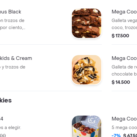
ous Black
Mega Cook
on trozos de
Galleta veg
por ciento,
coco, trozo
l 53 por ciento y
por ciento 
$ 17.500
lkids & Cream
Mega Cook
 y trozos de
Galleta de r
chocolate b
$ 14.500
kies
X4
Mega Cook
 a elegir.
5 mega cook
000
-7%
$ 67.5