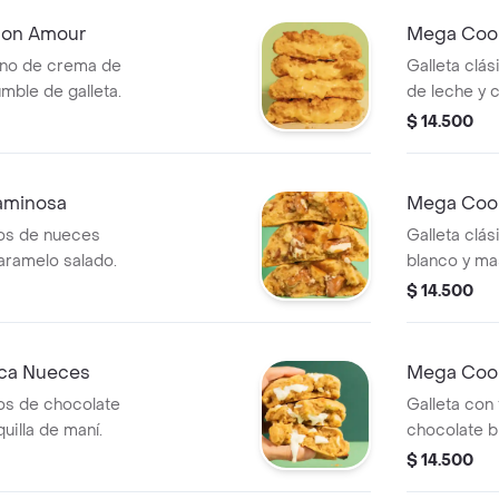
Mon Amour
Mega Cook
leno de crema de
Galleta clá
mble de galleta.
de leche y 
ciento.
$ 14.500
aminosa
Mega Cook
zos de nueces
Galleta clá
aramelo salado.
blanco y ma
$ 14.500
nca Nueces
Mega Cook
zos de chocolate
Galleta con
uilla de maní.
chocolate b
$ 14.500