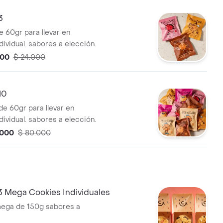
3
e 60gr para llevar en
ividual. sabores a elección.
500
$ 24.000
10
de 60gr para llevar en
ividual. sabores a elección.
.000
$ 80.000
 Mega Cookies Individuales
mega de 150g sabores a