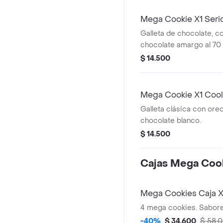
Mega Cookie X1 Seri
Galleta de chocolate, c
chocolate amargo al 70 
chocolate semi amargo a
$ 14.500
chocolate blanco.
Mega Cookie X1 Coo
Galleta clásica con oreo
chocolate blanco.
$ 14.500
Cajas Mega Coo
Mega Cookies Caja 
4 mega cookies. Sabores
-40%
$ 34.600
$ 58.