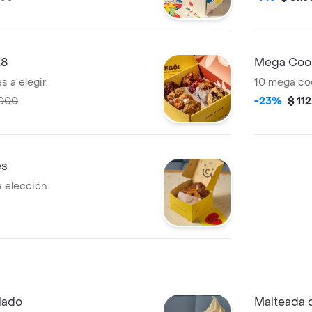
X8
Mega Cook
 a elegir.
10 mega coo
.000
-23%
$ 11
es
a elección
lado
Malteada 