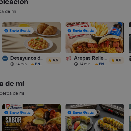
bicación
ca de mí
Envío Gratis
Envío Gratis
Desayunos de la Abuela
Arepas Rellenas Vip
4.5
4.5
14 min
·
ENVÍO GRATIS
14 min
·
ENVÍO GRATIS
a de mí
 cerca de mí
Envío Gratis
Envío Gratis