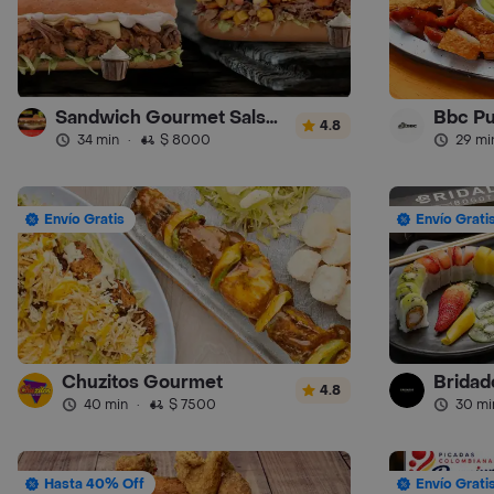
Sandwich Gourmet Salsa de Ajo
Bbc P
4.8
34 min
·
$ 8000
29 mi
Envío Gratis
Envío Grati
Chuzitos Gourmet
Bridad
4.8
40 min
·
$ 7500
30 mi
Hasta 40% Off
Envío Grati