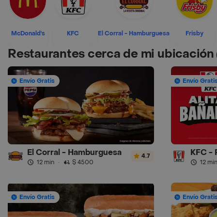
McDonald's
KFC
El Corral - Hamburguesa
Frisby
Restaurantes cerca de mi ubicación
Envío Gratis
Envío Grati
El Corral - Hamburguesa
KFC - 
4.7
12 min
·
$ 4500
12 mi
Envío Gratis
Envío Grati