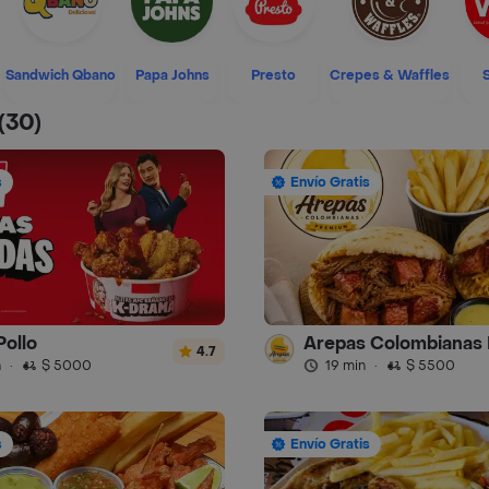
Sandwich Qbano
Papa Johns
Presto
Crepes & Waffles
(30)
s
Envío Gratis
Pollo
4.7
n
·
$ 5000
19 min
·
$ 5500
s
Envío Gratis