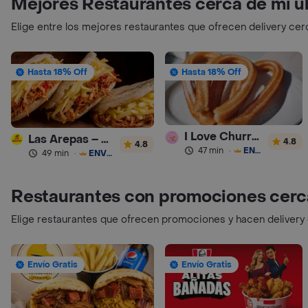
Mejores Restaurantes cerca de mi u
Elige entre los mejores restaurantes que ofrecen delivery cer
Hasta 18% Off
Hasta 18% Off
I Love Churros 95
Las Arepas – Arepas Rellenas
4.8
4.8
47 min
·
ENVÍO GRATIS
49 min
·
ENVÍO GRATIS
Restaurantes con promociones cerc
Elige restaurantes que ofrecen promociones y hacen delivery
Envío Gratis
Envío Gratis