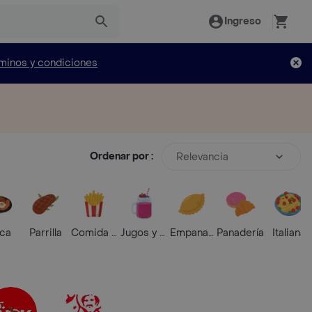
Ingreso
minos y condiciones
Ordenar por :
Relevancia
ica
Parrilla
Comida Rápida
Jugos y Batidos
Empanadas
Panadería
Italiana