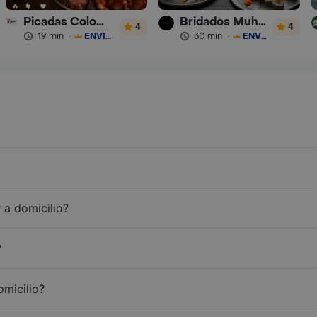
Picadas Colombianas Premium
Bridados Muhai
4
4
19 min
·
ENVÍO GRATIS
30 min
·
ENVÍO GRATIS
 a domicilio?
?
omicilio?