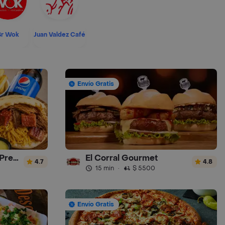
Sr Wok
Juan Valdez Café
Envío Gratis
Arepas Colombianas Premium
El Corral Gourmet
4.7
4.8
15 min
·
$ 5500
Envío Gratis