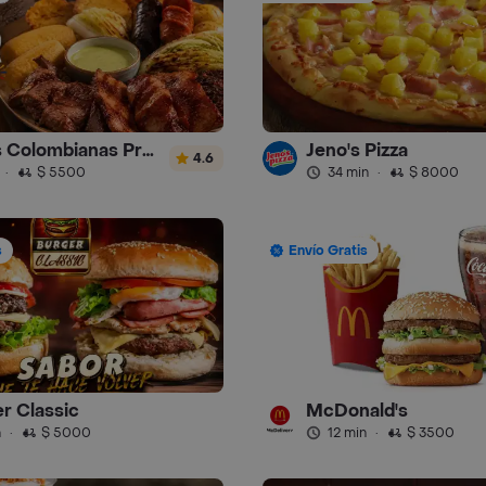
Picadas Colombianas Premium
Jeno's Pizza
4.6
·
$ 5500
34 min
·
$ 8000
s
Envío Gratis
r Classic
McDonald's
n
·
$ 5000
12 min
·
$ 3500