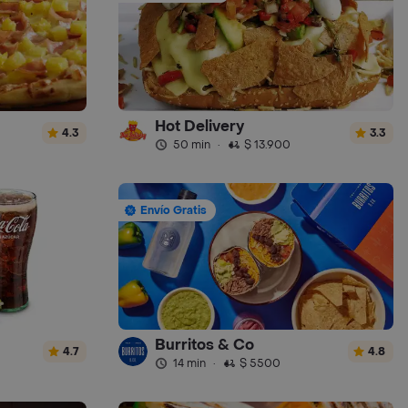
Hot Delivery
4.3
3.3
50 min
·
$ 13.900
Envío Gratis
Burritos & Co
4.7
4.8
14 min
·
$ 5500