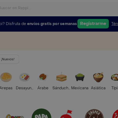
Registrarme
pi?
Disfruta de
envíos gratis por semanas
Tér
¡Nuevos!
Arepas
Desayunos
Árabe
Sánduches
Mexicana
Asiática
Típ