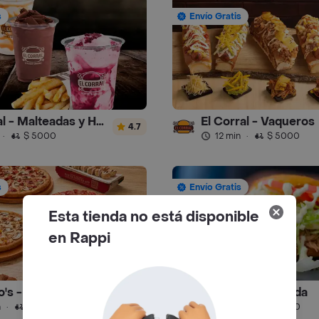
s
Envío Gratis
El Corral - Malteadas y Helados
El Corral - Vaqueros
4.7
·
$ 5000
12 min
·
$ 5000
s
Envío Gratis
Esta tienda no está disponible
en Rappi
's - Pizza
D' Beto Mazorcada
4.6
n
·
$ 8000
25 min
·
$ 7000