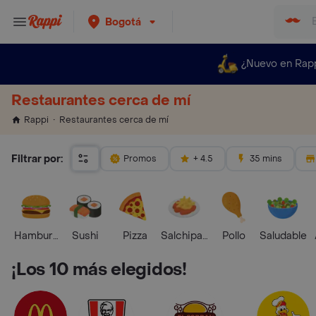
Bogotá
¿Nuevo en Rap
Restaurantes cerca de mí
Restaurantes cerca de mí
Rappi
Filtrar por:
Promos
+ 4.5
35 mins
Hamburguesa
Sushi
Pizza
Salchipapas
Pollo
Saludable
¡Los 10 más elegidos!