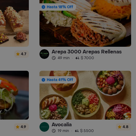
Hasta 18% Off
Arepa 3000 Arepas Rellenas
4.7
49 min
·
$ 7000
Hasta 41% Off
Avocalia
4.9
4.8
19 min
·
$ 5500