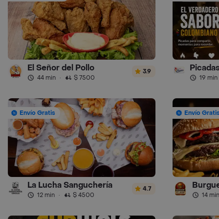
El Señor del Pollo
3.9
44 min
·
$ 7500
19 min
Envío Gratis
Envío Grati
La Lucha Sanguchería
Burgue
4.7
12 min
·
$ 4500
14 mi