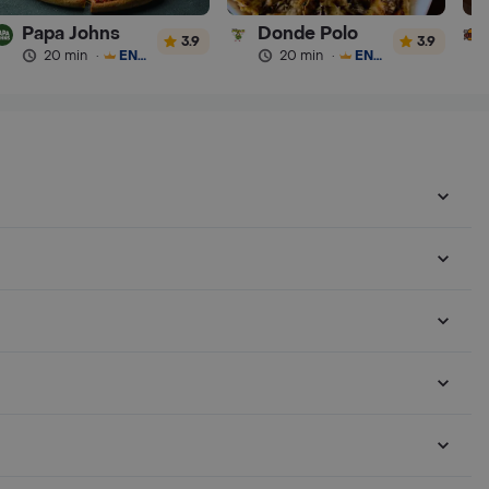
Papa Johns
Donde Polo
3.9
3.9
20 min
·
ENVÍO GRATIS
20 min
·
ENVÍO GRATIS