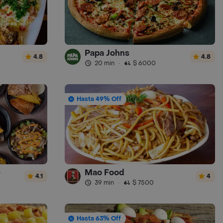
Papa Johns
4.8
4.8
20 min
·
$ 6000
Hasta 49% Off
e
Mao Food
4.1
4
39 min
·
$ 7500
Hasta 63% Off