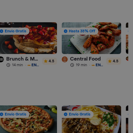
Envío Gratis
Hasta 35% Off
Brunch & Munch
Central Food
4.5
4.5
14 min
·
ENVÍO GRATIS
19 min
·
ENVÍO GRATIS
Envío Gratis
Envío Gratis