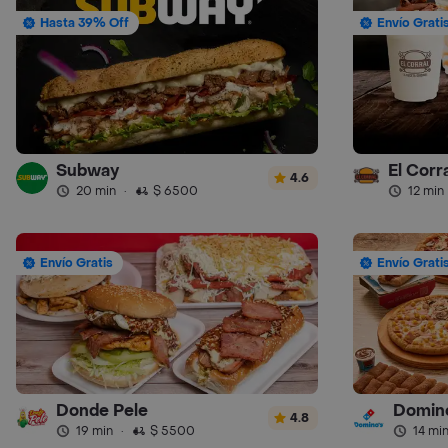
Hasta 39% Off
Envío Grati
Subway
4.6
20 min
·
$ 6500
12 min
Envío Gratis
Envío Grati
Donde Pele
Domino
4.8
19 min
·
$ 5500
14 mi