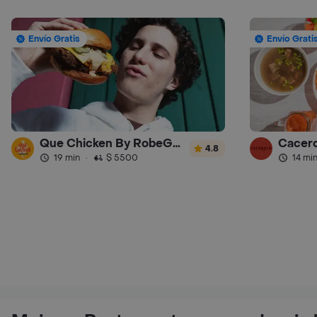
Envío Gratis
Envío Grati
Que Chicken By RobeGrill
Cacero
4.8
19 min
·
$ 5500
14 mi