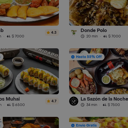
ub
Donde Polo
4.3
n
·
$ 7000
20 min
·
$ 7000
s
Hasta 55% Off
os Muhai
La Sazón de la Noch
4.7
n
·
$ 6500
34 min
·
$ 7500
s
Envío Gratis