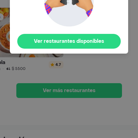
s
Ver restaurantes disponibles
la
4.7
n
·
$ 5500
Ver más restaurantes