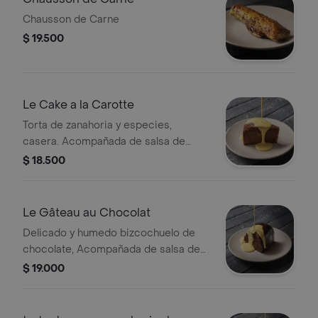
Chausson de Carne
$ 19.500
Le Cake a la Carotte
Torta de zanahoria y especies,
casera. Acompañada de salsa de
crema inglesa de la casa
$ 18.500
Le Gâteau au Chocolat
Delicado y humedo bizcochuelo de
chocolate, Acompañada de salsa de
crema inglesa de la casa
$ 19.000