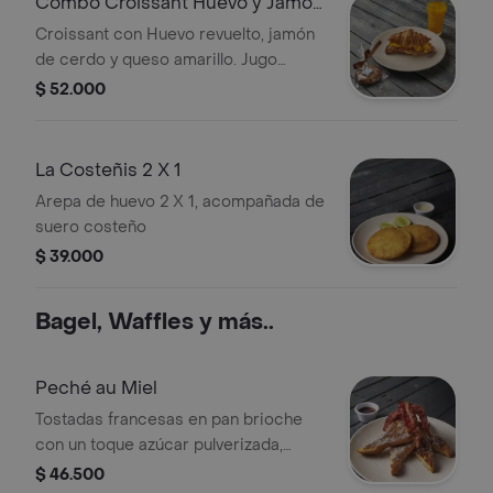
Combo Croissant Huevo y Jamón
con Jugo
Croissant con Huevo revuelto, jamón
de cerdo y queso amarillo. Jugo
Naranaja y una galleta.
$ 52.000
La Costeñis 2 X 1
Arepa de huevo 2 X 1, acompañada de
suero costeño
$ 39.000
Bagel, Waffles y más..
Peché au Miel
Tostadas francesas en pan brioche
con un toque azúcar pulverizada,
tocineta y miel
$ 46.500