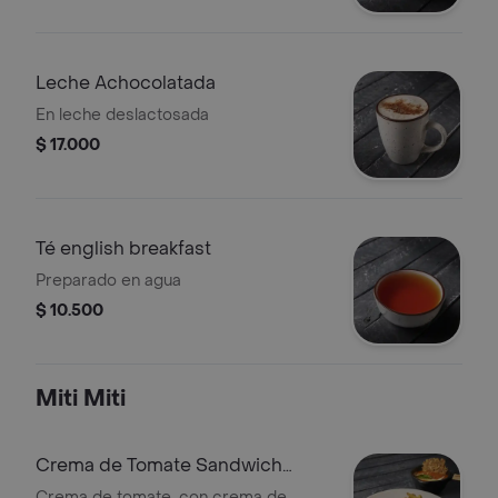
Leche Achocolatada
En leche deslactosada
$ 17.000
Té english breakfast
Preparado en agua
$ 10.500
Miti Miti
Crema de Tomate Sandwich
Cesar y Papas
Crema de tomate, con crema de