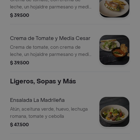
leche, un hojaldre parmesano y medio
Sandwich Cesar con papas.
$ 39.500
Crema de Tomate y Media Cesar
Crema de tomate, con crema de
leche, un hojaldre parmesano y media
Ensalada Cesar con trozos de pollo,
$ 39.500
lechuga romana,tocineta, parmesano.
Ligeros, Sopas y Más
Ensalada La Madrileña
Atún, aceituna verde, huevo, lechuga
romana, tomate y cebolla
$ 47.500