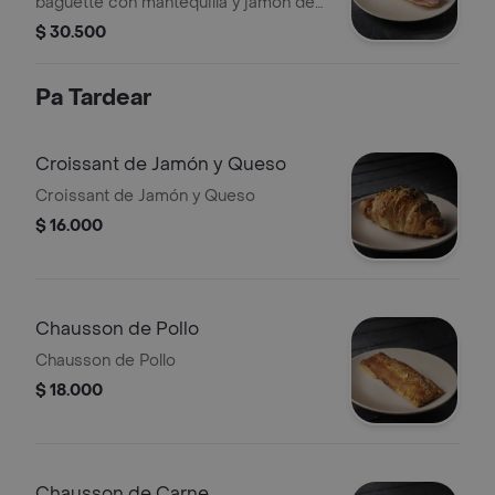
baguette con mantequilla y jamón de
cerdo.
$ 30.500
Pa Tardear
Croissant de Jamón y Queso
Croissant de Jamón y Queso
$ 16.000
Chausson de Pollo
Chausson de Pollo
$ 18.000
Chausson de Carne