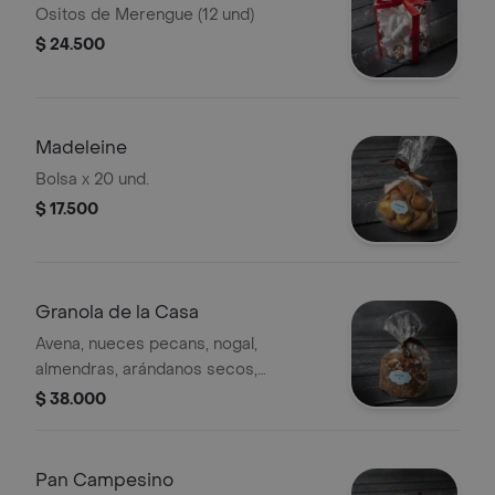
Ositos de Merengue (12 und)
$ 24.500
Madeleine
Bolsa x 20 und.
$ 17.500
Granola de la Casa
Avena, nueces pecans, nogal,
almendras, arándanos secos,
edulzado con miel y map le
$ 38.000
Pan Campesino