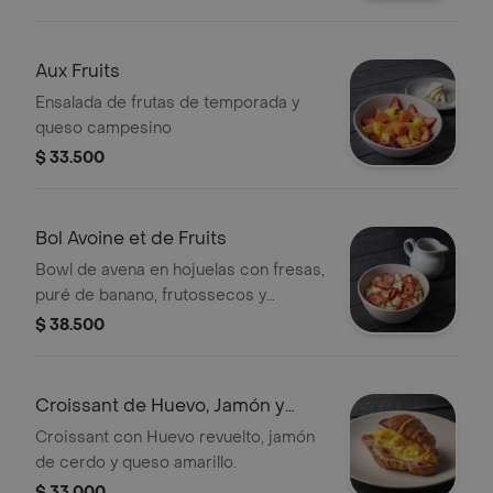
Aux Fruits
Ensalada de frutas de temporada y
queso campesino
$ 33.500
Bol Avoine et de Fruits
Bowl de avena en hojuelas con fresas,
puré de banano, frutossecos y
semillas de chía; servido con leche de
$ 38.500
almendras liente y miel.
Croissant de Huevo, Jamón y
Queso
Croissant con Huevo revuelto, jamón
de cerdo y queso amarillo.
$ 33.000