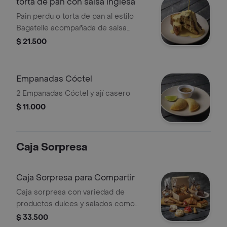
torta de pan con salsa inglesa
Pain perdu o torta de pan al estilo
Bagatelle acompañada de salsa
inglesa
$ 21.500
Empanadas Cóctel
2 Empanadas Cóctel y ají casero
$ 11.000
Caja Sorpresa
Caja Sorpresa para Compartir
Caja sorpresa con variedad de
productos dulces y salados como
croissants, galletas, pasteles y más. El
$ 33.500