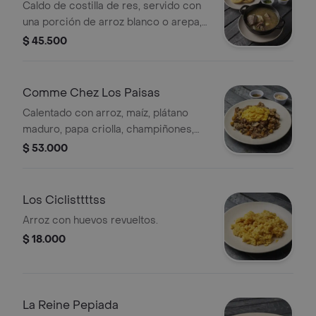
Caldo de costilla de res, servido con
una porción de arroz blanco o arepa,
ají casero y cilantro.
$ 45.500
Comme Chez Los Paisas
Calentado con arroz, maíz, plátano
maduro, papa criolla, champiñones,
cebollín, cilantro y tortilla de huevo o
$ 53.000
huevo frito.
Los Ciclisttttss
Arroz con huevos revueltos.
$ 18.000
La Reine Pepiada