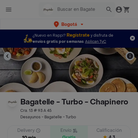
Bogotá
Regístrate
¿Nuevo en Rappi?
y disfruta de
envíos gratis por semanas
Aplican TyC
Bagatelle - Turbo - Chapinero
Cra. 13 # 93 A 45
Desayunos - Bagatelle - Turbo
Delivery
Envío
Calificación
Gratis
4.3
10 min