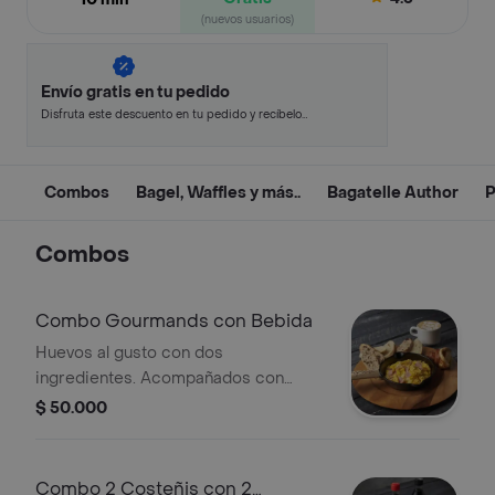
(nuevos usuarios)
Envío gratis en tu pedido
Disfruta este descuento en tu pedido y recíbelo
en minutos.
Combos
Bagel, Waffles y más..
Bagatelle Author
P
Combos
Combo Gourmands con Bebida
Huevos al gusto con dos
ingredientes. Acompañados con
media canasta de pan Bagatelle.
$ 50.000
Escoge la bebida
Combo 2 Costeñis con 2