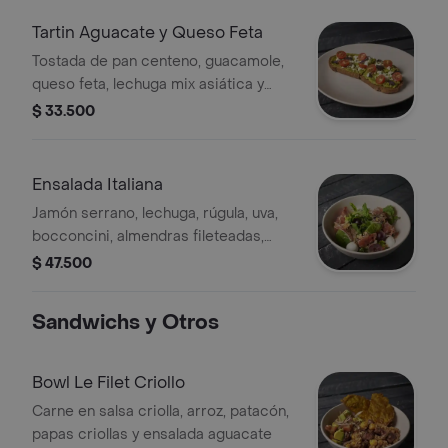
Tartin Aguacate y Queso Feta
Tostada de pan centeno, guacamole,
queso feta, lechuga mix asiática y
tomate cherry
$ 33.500
Ensalada Italiana
Jamón serrano, lechuga, rúgula, uva,
bocconcini, almendras fileteadas,
reducción balsámico
$ 47.500
Sandwichs y Otros
Bowl Le Filet Criollo
Carne en salsa criolla, arroz, patacón,
papas criollas y ensalada aguacate