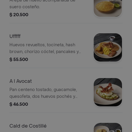
Arepa de huevo acompañada de
suero costeño.
$ 20.500
Ufffff
Huevos revueltos, tocineta, hash
brown, chorizo cóctel, pancakes y
miel de maple.
$ 55.500
A l Avocat
Pan centeno tostado, guacamole,
quesofeta, dos huevos pochés y
tocineta
$ 46.500
Cald de Costillé