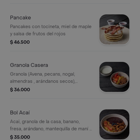
Pancake
Pancakes con tocineta, miel de maple
y salsa de frutos del rojos
$ 46.500
Granola Casera
Granola (Avena, pecans, nogal,
almendras , arándanos secos),
papaya, fresas, nar anja, viene con
$ 36.000
yogurt natural
Bol Acaí
Acai, granola de la casa, banano,
fresa, arándano, mantequilla de maní y
semillas de chía.
$ 35.000