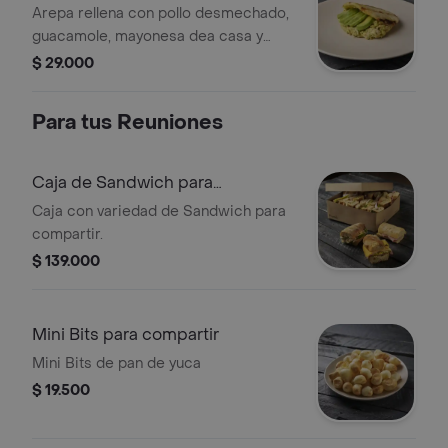
Arepa rellena con pollo desmechado,
guacamole, mayonesa dea casa y
aguacate fresco.
$ 29.000
Para tus Reuniones
Caja de Sandwich para
Compartir
Caja con variedad de Sandwich para
compartir.
$ 139.000
Mini Bits para compartir
Mini Bits de pan de yuca
$ 19.500