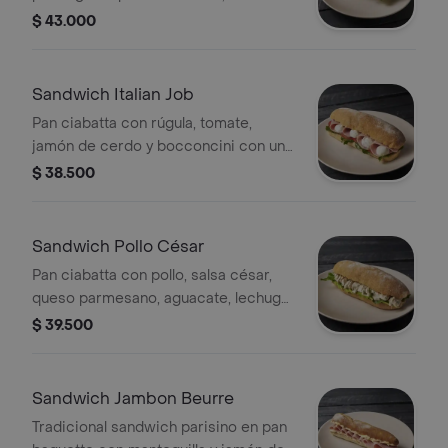
mayonesa, tomate y rúgula.
$ 43.000
Sandwich Italian Job
Pan ciabatta con rúgula, tomate,
jamón de cerdo y bocconcini con un
toque de aceite de oliva, sal y
$ 38.500
pimienta.
Sandwich Pollo César
Pan ciabatta con pollo, salsa césar,
queso parmesano, aguacate, lechuga
romana, un toque de ajo y perejil.
$ 39.500
Sandwich Jambon Beurre
Tradicional sandwich parisino en pan