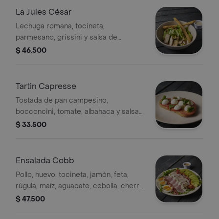
La Jules César
Lechuga romana, tocineta,
parmesano, grissini y salsa de
anchoas
$ 46.500
Tartin Capresse
Tostada de pan campesino,
bocconcini, tomate, albahaca y salsa
pesto
$ 33.500
Ensalada Cobb
Pollo, huevo, tocineta, jamón, feta,
rúgula, maíz, aguacate, cebolla, cherry
y miel mostaza
$ 47.500