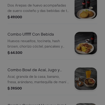
bebidas
Dos Arepas de huevo acompañadas
de suero costeño y das bebidas de tu
elección.
$ 49.000
Combo Ufffff Con Bebida
Huevos revueltos, tocineta, hash
brown, chorizo cóctel, pancakes y
miel de maple. Escoge tu bebida
$ 64.500
Combo Bowl de Acai, Jugo y
Galleta
Acaí, granola de la casa, banano,
fresa, arándano, mantequilla de maní y
semillas de chía, Jugo Naranaja y una
$ 39.500
galleta.