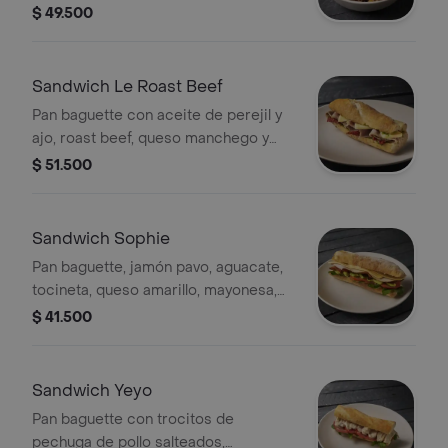
$ 49.500
Sandwich Le Roast Beef
Pan baguette con aceite de perejil y
ajo, roast beef, queso manchego y
tomates secos.
$ 51.500
Sandwich Sophie
Pan baguette, jamón pavo, aguacate,
tocineta, queso amarillo, mayonesa,
rúgula y tomate
$ 41.500
Sandwich Yeyo
Pan baguette con trocitos de
pechuga de pollo salteados,