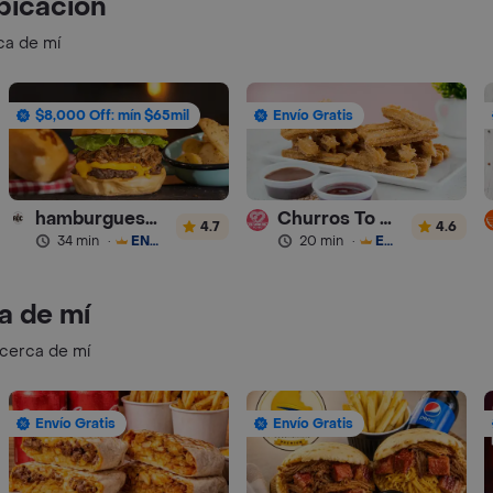
bicación
ca de mí
$8,000 Off: mín $65mil
Envío Gratis
hamburguesas Rustica (RDC)
Churros To Go
4.7
4.6
34 min
·
ENVÍO GRATIS
20 min
·
ENVÍO GRATIS
a de mí
 cerca de mí
Envío Gratis
Envío Gratis