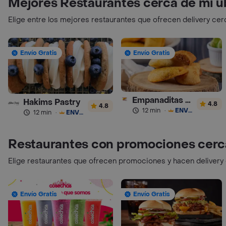
Mejores Restaurantes cerca de mi u
Elige entre los mejores restaurantes que ofrecen delivery cer
Envío Gratis
Envío Gratis
Empanaditas de Pipian - Empanadas
Hakims Pastry
4.8
4.8
12 min
·
ENVÍO GRATIS
12 min
·
ENVÍO GRATIS
Restaurantes con promociones cerc
Elige restaurantes que ofrecen promociones y hacen delivery
Envío Gratis
Envío Gratis