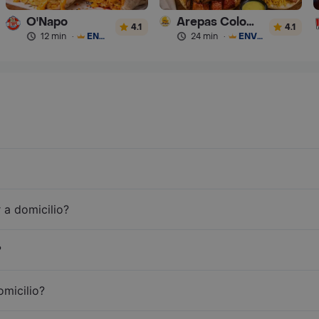
O'Napo
Arepas Colombianas Premium
4.1
4.1
12 min
·
ENVÍO GRATIS
24 min
·
ENVÍO GRATIS
 a domicilio?
?
omicilio?