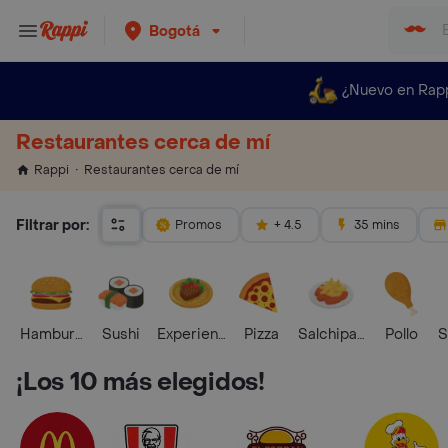
Bogotá
¿Nuevo en Rap
Restaurantes cerca de mí
Restaurantes cerca de mí
Rappi
Filtrar por:
Promos
+ 4.5
35 mins
Hamburguesa
Sushi
Experiencias Foodies
Pizza
Salchipapas
Pollo
S
¡Los 10 más elegidos!