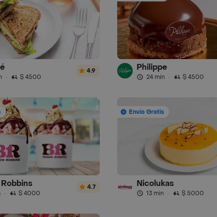
fé
Philippe
4.9
n
·
$ 4500
24 min
·
$ 4500
s
Envío Gratis
 Robbins
Nicolukas
4.7
n
·
$ 4000
13 min
·
$ 5000