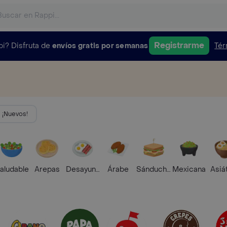
Registrarme
pi?
Disfruta de
envíos gratis por semanas
Tér
¡Nuevos!
aludable
Arepas
Desayunos
Árabe
Sánduches
Mexicana
Asiá