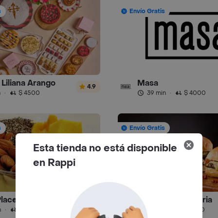
s
Envío Gratis
y Liliana Arango
Masa
4.9
n
·
$ 4500
39 min
·
$ 4000
s
Envío Gratis
Esta tienda no está disponible
en Rappi
Place
La Hamburgueseria
4.9
n
·
$ 6000
51 min
·
$ 5500