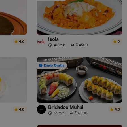
Isola
4.6
5
40 min
·
$ 4500
Envío Gratis
Bridados Muhai
4.8
4.8
51 min
·
$ 5500