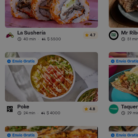
La Sushería
Mr Ribs
4.7
40 min
·
$ 5500
51 mi
Envío Gratis
Envío Grati
Poke
Taquer
4.8
24 min
·
$ 4000
29 mi
Envío Gratis
Envío Grati