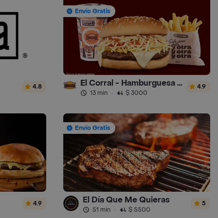
Envío Gratis
El Corral - Hamburguesa - Turbo
4.8
4.9
13 min
·
$ 3000
Envío Gratis
El Día Que Me Quieras
4.9
5
51 min
·
$ 5500