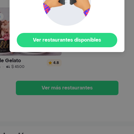
s
Ver restaurantes disponibles
le Gelato
4.8
n
·
$ 4500
Ver más restaurantes