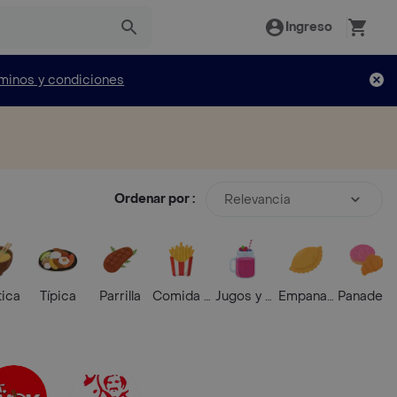
Ingreso
minos y condiciones
Ordenar por :
Relevancia
tica
Típica
Parrilla
Comida Rápida
Jugos y Batidos
Empanadas
Panaderí