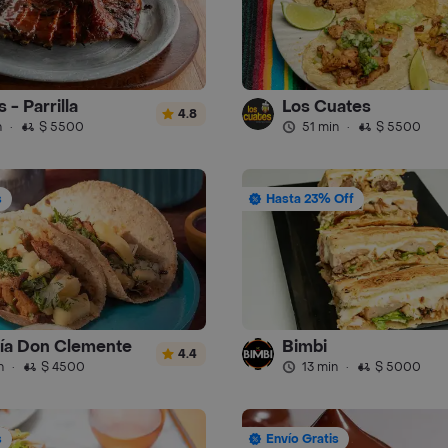
 - Parrilla
Los Cuates
4.8
n
·
$ 5500
51 min
·
$ 5500
s
Hasta 23% Off
ía Don Clemente
Bimbi
4.4
n
·
$ 4500
13 min
·
$ 5000
s
Envío Gratis