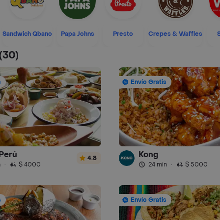
Sandwich Qbano
Papa Johns
Presto
Crepes & Waffles
(30)
s
Envío Gratis
Perú
Kong
4.8
n
·
$ 4000
24 min
·
$ 5000
s
Envío Gratis