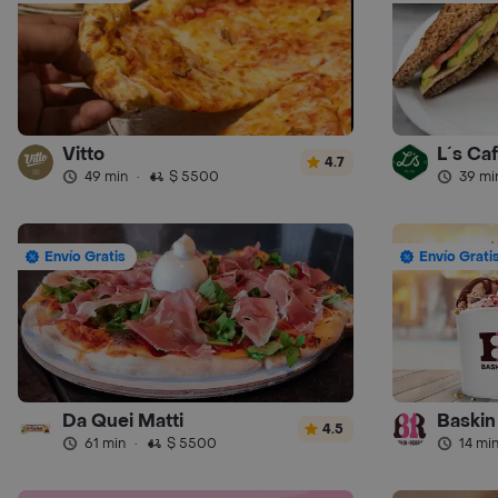
Vitto
L´s Ca
4.7
49 min
·
$ 5500
39 mi
Envío Gratis
Envío Grati
Da Quei Matti
Baskin
4.5
61 min
·
$ 5500
14 mi