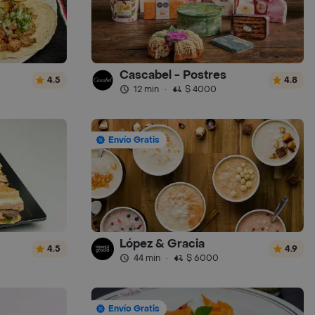
Cascabel - Postres
4.5
4.8
12 min
·
$ 4000
Envío Gratis
López & Gracia
4.5
4.9
44 min
·
$ 6000
Envío Gratis