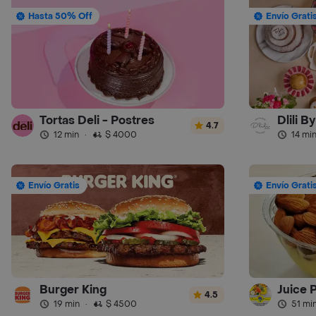
Hasta 50% Off
Envío Grati
Tortas Deli - Postres
Dlili B
4.7
12 min
·
$ 4000
14 mi
Envío Gratis
Envío Grati
Burger King
Juice 
4.5
19 min
·
$ 4500
51 mi