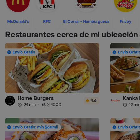
McDonald's
KFC
El Corral - Hamburguesa
Frisby
Restaurantes cerca de mi ubicación
Envío Gratis
Envío Grati
Home Burgers
Kanka 
4.6
24 min
·
$ 4000
12 mi
Envío Gratis: mín $60mil
Envío Grati