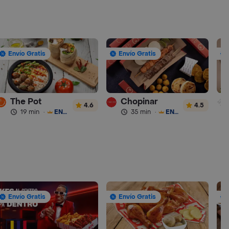
Envío Gratis
Envío Gratis
The Pot
Chopinar
4.6
4.5
19 min
·
ENVÍO GRATIS
35 min
·
ENVÍO GRATIS
Envío Gratis
Envío Gratis