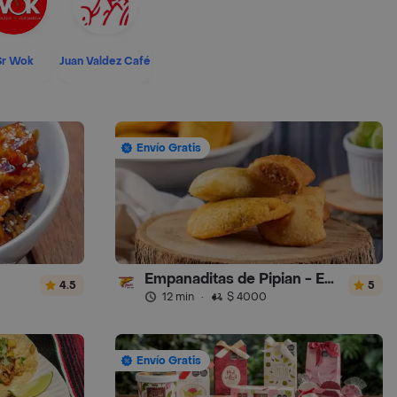
Sr Wok
Juan Valdez Café
Envío Gratis
Empanaditas de Pipian - Empanadas
4.5
5
12 min
·
$ 4000
Envío Gratis