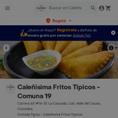
Bogotá
Regístrate
¿Nuevo en Rappi?
y disfruta de
envíos gratis por semanas
Aplican TyC
Caleñisima Fritos Tipicos -
Comuna 19
Carrera 65 #1A-37, La Cascada, Cali, Valle del Cauca,
Colombia
Comida Típica - Caleñisima Fritos Tipicos