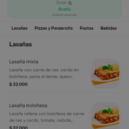
Envío
Gratis
(nuevos usuarios)
Lasañas
Pizzas y Panzerotis
Pastas
Bebidas
Lasañas
Lasaña mixta
Lasaña con carne de res, cerdo en
boloñesa, pasta al dente, queso
cremoso y especias de la casa.
$ 32.000
Lasaña boloñesa
Lasaña rellena con boloñesa de carne
de res y cerdo, tomate, cebolla,
hierbas, cubierta de queso fundido.
$ 32.000