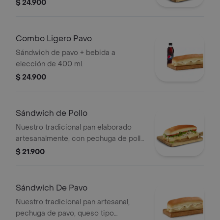
+ bebida a elección de 400 ml
$ 24.900
Combo Ligero Pavo
Sándwich de pavo + bebida a
elección de 400 ml.
$ 24.900
Sándwich de Pollo
Nuestro tradicional pan elaborado
artesanalmente, con pechuga de pollo
desmechada, queso, lechuga, tomate
$ 21.900
y salsa Presto
Sándwich De Pavo
Nuestro tradicional pan artesanal,
pechuga de pavo, queso tipo