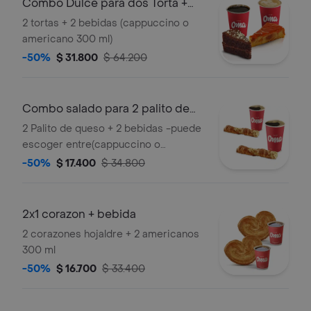
Combo Dulce para dos Torta +
bebida
2 tortas + 2 bebidas (cappuccino o
americano 300 ml)
-50%
$ 31.800
$ 64.200
Combo salado para 2 palito de
queso + be
2 Palito de queso + 2 bebidas -puede
escoger entre(cappuccino o
americano 300ml)
-50%
$ 17.400
$ 34.800
2x1 corazon + bebida
2 corazones hojaldre + 2 americanos
300 ml
-50%
$ 16.700
$ 33.400