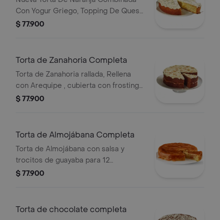
Con Yogur Griego, Topping De Queso
Y Semillas De Chía Natural para 12
$ 77.900
porciones.
Torta de Zanahoria Completa
Torta de Zanahoria rallada, Rellena
con Arequipe , cubierta con frosting
de queso Crema y trocitos de
$ 77.900
almendra para 12 porciones.
Torta de Almojábana Completa
Torta de Almojábana con salsa y
trocitos de guayaba para 12
porciones.
$ 77.900
Torta de chocolate completa