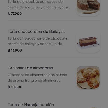
Torta de chocolate con capas de
crema de arequipe y chocolate, con
trocitos de chocolate blanco para 12
$ 77.900
porciones.
Torta chococrema de Baileys
porción
Torta con bizcochuelo de chocolate,
crema de baileys y cobertura de
chocolate negro y blanco
$ 13.900
Croissant de almendras
Croissant de almendras con relleno
de crema frengie de almendras
$ 10.500
Torta de Naranja porción