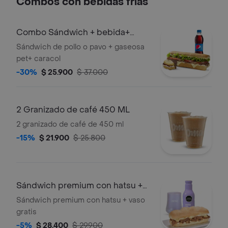
Combos con bebidas frías
Combo Sándwich + bebida+
postre
Sándwich de pollo o pavo + gaseosa
pet+ caracol
-30%
$ 25.900
$ 37.000
2 Granizado de café 450 ML
2 granizado de café de 450 ml
-15%
$ 21.900
$ 25.800
Sándwich premium con hatsu +
vaso gratis
Sándwich premium con hatsu + vaso
gratis
-5%
$ 28.400
$ 29.900