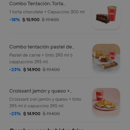
Combo Tentación; Torta
Chocolate+ Cappuc
1 torta chocolate + Capuccino 300 ml
-18%
$ 15.900
$ 19.400
Combo tentación pastel de
carne + Bebid
Pastel de carne + tinto 295 ml ó
cappuccino 295 ml.
-23%
$ 14.900
$ 19.400
Croissant jamón y queso +
Bebida
Croissant con jamón y queso + tinto
295 ml ó capuccino 295 ml
-23%
$ 14.900
$ 19.400