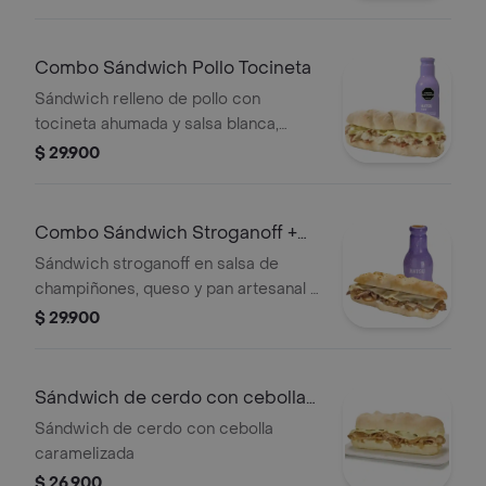
Combo Sándwich Pollo Tocineta
Sándwich relleno de pollo con
tocineta ahumada y salsa blanca,
lonjas de queso y mayonesa con
$ 29.900
bebida hatsu o cappuccino 300 ml
Combo Sándwich Stroganoff +
Bebida
Sándwich stroganoff en salsa de
champiñones, queso y pan artesanal +
bebida te hatsu o capuccino 300ml
$ 29.900
Sándwich de cerdo con cebolla
carameliza
Sándwich de cerdo con cebolla
caramelizada
$ 26.900