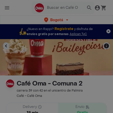
Bogotá
Regístrate
¿Nuevo en Rappi?
y disfruta de
envíos gratis por semanas
Aplican TyC
Café Oma - Comuna 2
carrera 39 con 42 en el unicentro de Palmira
Café - Café Oma
Delivery
Envío
Gratis
35 min