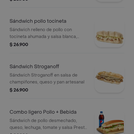
Sándwich pollo tocineta
Sándwich relleno de pollo con
tocineta ahumada y salsa blanca,
lonjas de queso y mayonesa
$ 26.900
Sándwich Stroganoff
Sándwich Stroganoff en salsa de
champiñones, queso y pan artesanal
$ 26.900
Combo ligero Pollo + Bebida
Sándwich de pollo desmechado,
queso, lechuga, tomate y salsa Presto