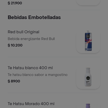
mozarella y mayonesa de la casa.
$ 21.900
Bebidas Embotelladas
Red bull Original
Bebida energizante Red Bull
$ 10.200
Te Hatsu blanco 400 ml
Te hatsu blanco sabor a mangostino
$ 8900
Te Hatsu Morado 400 ml