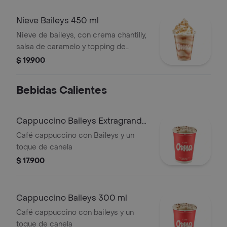
Nieve Baileys 450 ml
Nieve de baileys, con crema chantilly,
salsa de caramelo y topping de
galleta
$ 19.900
Bebidas Calientes
Cappuccino Baileys Extragrande
400 ml
Café cappuccino con Baileys y un
toque de canela
$ 17.900
Cappuccino Baileys 300 ml
Café cappuccino con baileys y un
toque de canela