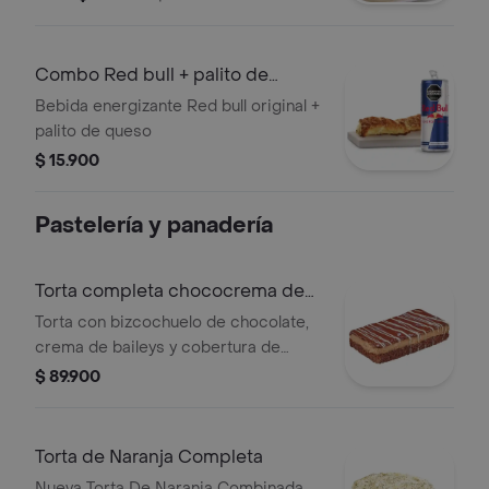
Combo Red bull + palito de
queso
Bebida energizante Red bull original +
palito de queso
$ 15.900
Pastelería y panadería
Torta completa chococrema de
Baileys
Torta con bizcochuelo de chocolate,
crema de baileys y cobertura de
chocolate negro y blanco
$ 89.900
Torta de Naranja Completa
Nueva Torta De Naranja Combinada