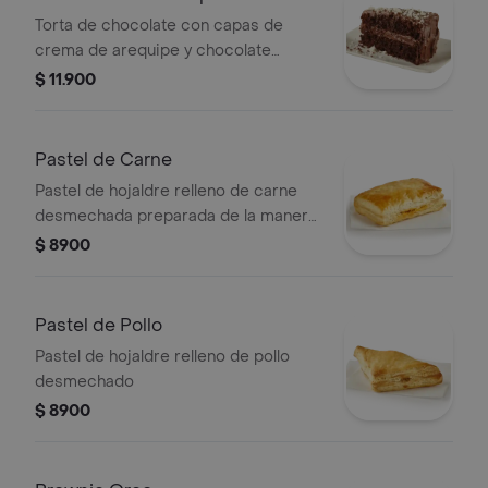
Torta de chocolate con capas de
crema de arequipe y chocolate
colombiano semiamargo y decorada
$ 11.900
con trocitos de chocolate blanco
Pastel de Carne
Pastel de hojaldre relleno de carne
desmechada preparada de la manera
tradicional.
$ 8900
Pastel de Pollo
Pastel de hojaldre relleno de pollo
desmechado
$ 8900