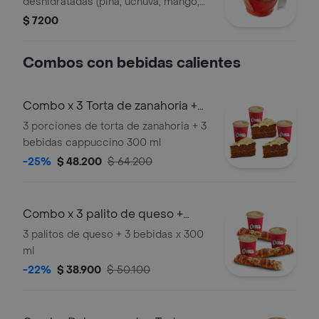
deshidratadas (piña, uchuva, mango,
fresa, papaya ,manzana)
$ 7200
Combos con bebidas calientes
Combo x 3 Torta de zanahoria +
bebida ca
3 porciones de torta de zanahoria + 3
bebidas cappuccino 300 ml
-25%
$ 48.200
$ 64.200
Combo x 3 palito de queso +
bebida calie
3 palitos de queso + 3 bebidas x 300
ml
-22%
$ 38.900
$ 50.100