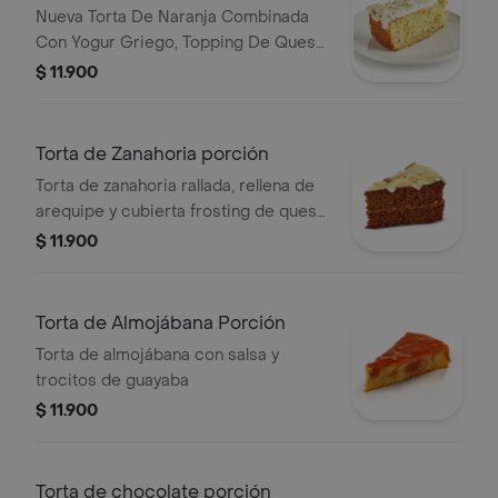
Nueva Torta De Naranja Combinada
Con Yogur Griego, Topping De Queso
Y Semillas De Chía Natural
$ 11.900
Torta de Zanahoria porción
Torta de zanahoria rallada, rellena de
arequipe y cubierta frosting de queso
con trocitos de almendras
$ 11.900
Torta de Almojábana Porción
Torta de almojábana con salsa y
trocitos de guayaba
$ 11.900
Torta de chocolate porción