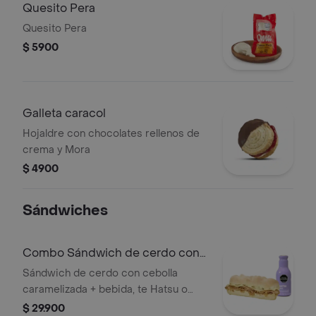
Quesito Pera
Quesito Pera
$ 5900
Galleta caracol
Hojaldre con chocolates rellenos de
crema y Mora
$ 4900
Sándwiches
Combo Sándwich de cerdo con
cebolla cara
Sándwich de cerdo con cebolla
caramelizada + bebida, te Hatsu o
Capuccino 300 ml
$ 29.900