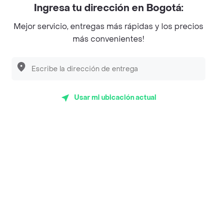
Ingresa tu dirección en Bogotá:
Magnifique
Mejor servicio, entregas más rápidas y los precios
Empanaditas de Pipian - Empanadas
más convenientes!
Desayunadero de la 42
Luisa Postres
Sopitas y Frijoladas
Usar mi ubicación actual
Subway
Top Marcas y Cadenas de Restaurantes
Encuéntranos en estos países