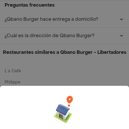
Preguntas frecuentes
¿Qbano Burger hace entrega a domicilio?
¿Cuál es la dirección de Qbano Burger?
Restaurantes similares a Qbano Burger - Libertadores
L´s Café
Philippe
Baskin Robbins
La Cesta
Mercari - Postres
Myriam Camhi Co