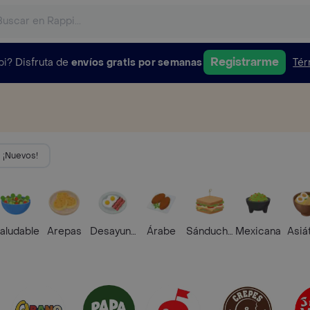
Registrarme
pi?
Disfruta de
envíos gratis por semanas
Tér
¡Nuevos!
aludable
Arepas
Desayunos
Árabe
Sánduches
Mexicana
Asiá