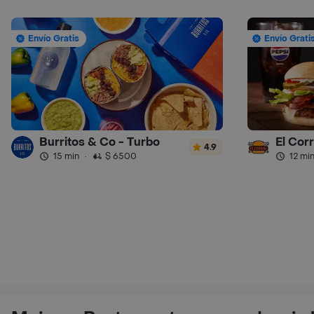
Envío Gratis
Envío Grati
Burritos & Co - Turbo
El Cor
4.9
15 min
·
$ 6500
12 mi