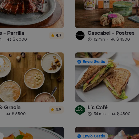
 - Parrilla
Cascabel - Postres
4.7
n
·
$ 6000
12 min
·
$ 4500
s
Envío Gratis
& Gracia
L´s Café
4.9
n
·
$ 6500
34 min
·
$ 4500
s
Envío Gratis