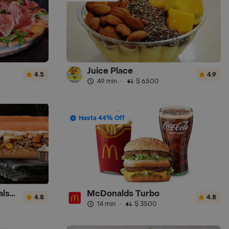
Juice Place
4.5
4.9
49 min
·
$ 6500
Hasta 44% Off
Sandwich Gourmet Salsa de Ajo
McDonalds Turbo
4.8
4.8
14 min
·
$ 3500