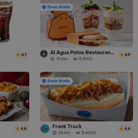
Envío Gratis
Al Agua Patos Restaurante - Turbo
4.7
4.9
12 min
·
$ 3500
Envío Gratis
Frank Truck
4.8
4.6
24 min
·
$ 6000