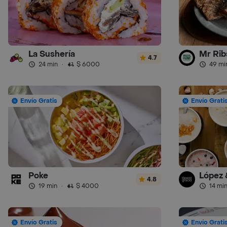
La Sushería
Mr Ribs
4.7
24 min
·
$ 6000
49 mi
Envío Gratis
Envío Grati
Poke
López 
4.8
19 min
·
$ 4000
14 mi
Envío Gratis
Envío Grati