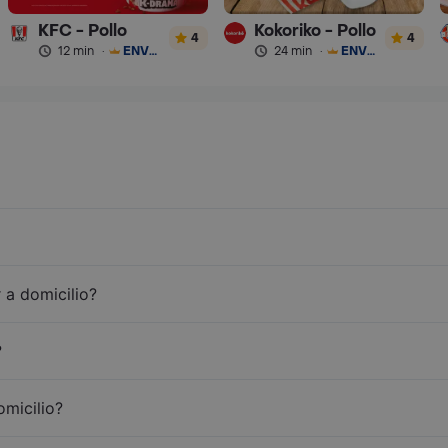
KFC - Pollo
Kokoriko - Pollo
4
4
12 min
·
ENVÍO GRATIS
24 min
·
ENVÍO GRATIS
 a domicilio?
?
omicilio?