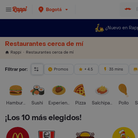
Bogotá
¿Nuevo en Rap
Restaurantes cerca de mí
Restaurantes cerca de mí
Rappi
Filtrar por:
Promos
+ 4.5
35 mins
Hamburguesa
Sushi
Experiencias Foodies
Pizza
Salchipapas
Pollo
S
¡Los 10 más elegidos!