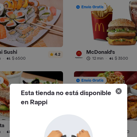
s
Envío Gratis
i Sushi
McDonald's
4.2
n
·
$ 6500
12 min
·
$ 3500
s
Envío Gratis
Esta tienda no está disponible
en Rappi
ta
Los Pollitos
4.8
n
·
$ 4500
39 min
·
$ 5500