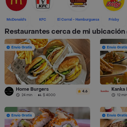
McDonald's
KFC
El Corral - Hamburguesa
Frisby
Restaurantes cerca de mi ubicación
Envío Gratis
Envío Grati
Home Burgers
Kanka 
4.6
24 min
·
$ 4000
12 mi
Envío Gratis
Envío Grati