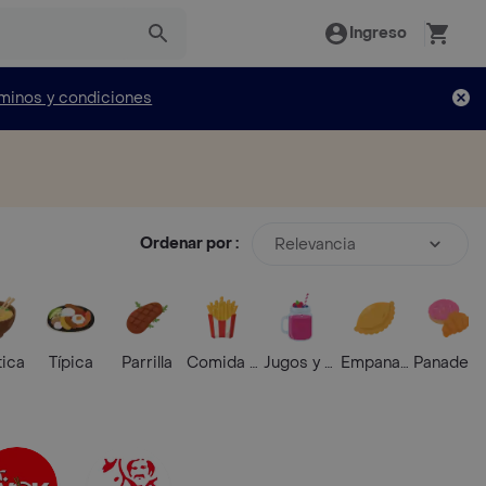
Ingreso
minos y condiciones
Ordenar por :
Relevancia
tica
Típica
Parrilla
Comida Rápida
Jugos y Batidos
Empanadas
Panaderí