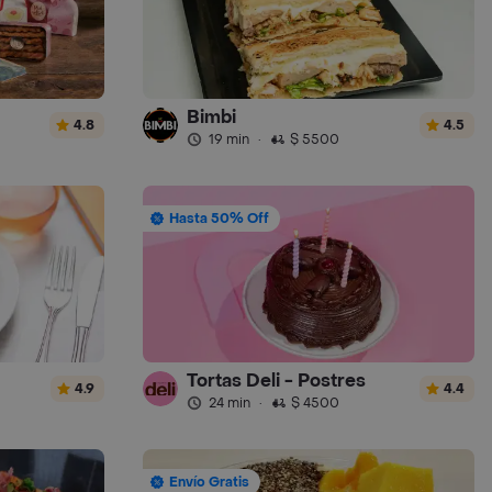
Bimbi
4.8
4.5
19 min
·
$ 5500
Hasta 50% Off
Tortas Deli - Postres
4.9
4.4
24 min
·
$ 4500
Envío Gratis