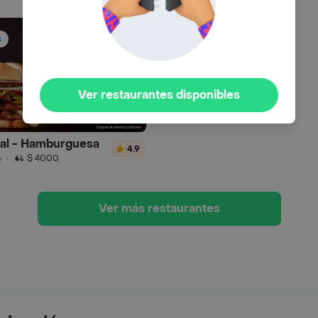
s
Ver restaurantes disponibles
ral - Hamburguesa
4.9
n
·
$ 4000
Ver más restaurantes