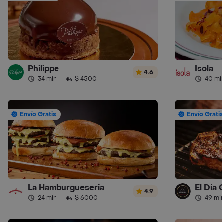
Philippe
Isola
4.6
34 min
·
$ 4500
40 mi
Envío Gratis
Envío Grati
La Hamburgueseria
El Día
4.9
24 min
·
$ 6000
49 mi