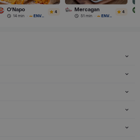
O'Napo
Mercagan
4
4
14 min
·
ENVÍO GRATIS
51 min
·
ENVÍO GRATIS