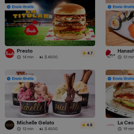
Envío Gratis
Envío Grati
Presto
Hanash
4.7
14 min
·
$ 4500
51 mi
Envío Gratis
Envío Grati
Michelle Gelato
La Ces
4.8
12 min
·
$ 4500
19 mi