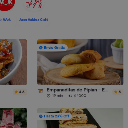
Sr Wok
Juan Valdez Café
Envío Gratis
Empanaditas de Pipian - Empanadas
4.6
5
19 min
·
$ 4000
Hasta 23% Off