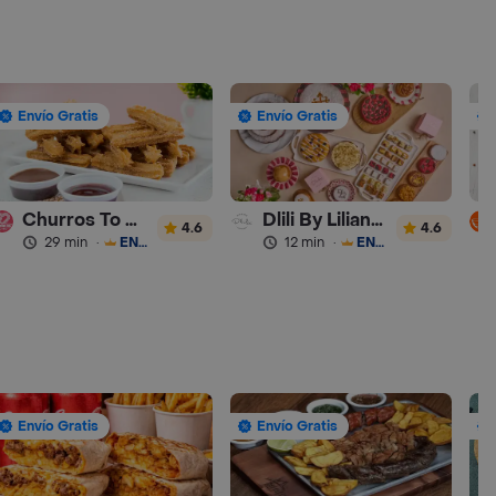
Envío Gratis
Envío Gratis
Churros To Go
Dlili By Liliana Arango
4.6
4.6
29 min
·
ENVÍO GRATIS
12 min
·
ENVÍO GRATIS
Envío Gratis
Envío Gratis