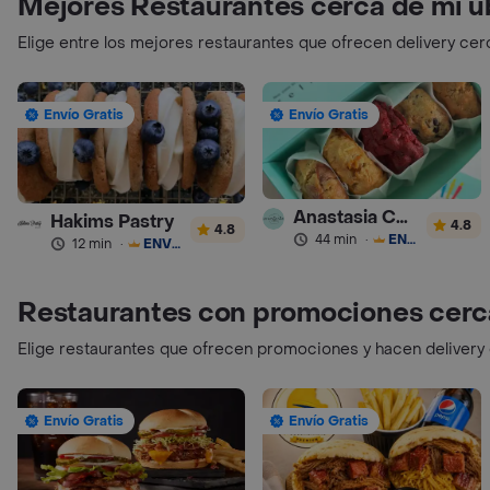
Mejores Restaurantes cerca de mi u
Elige entre los mejores restaurantes que ofrecen delivery cer
Envío Gratis
Envío Gratis
Anastasia Cookies
Hakims Pastry
4.8
4.8
44 min
·
ENVÍO GRATIS
12 min
·
ENVÍO GRATIS
Restaurantes con promociones cerc
Elige restaurantes que ofrecen promociones y hacen delivery
Envío Gratis
Envío Gratis