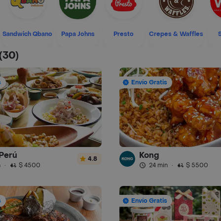
Sandwich Qbano
Papa Johns
Presto
Crepes & Waffles
(30)
s
Envío Gratis
Perú
Kong
4.8
n
·
$ 4500
24 min
·
$ 5500
s
Envío Gratis