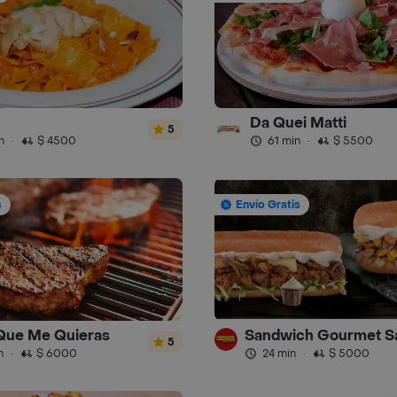
Da Quei Matti
5
n
·
$ 4500
61 min
·
$ 5500
s
Envío Gratis
 Que Me Quieras
5
n
·
$ 6000
24 min
·
$ 5000