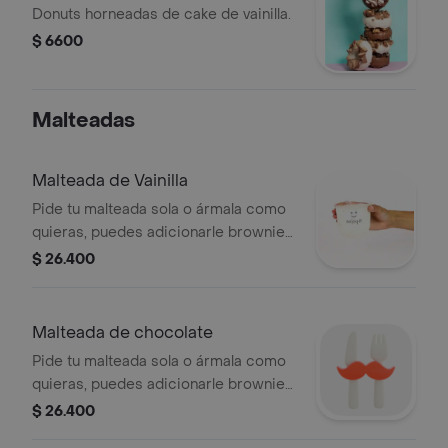
Donuts horneadas de cake de vainilla.
$ 6600
Malteadas
Malteada de Vainilla
Pide tu malteada sola o ármala como
quieras, puedes adicionarle brownies,
donuts o joy cookies. también puedes
$ 26.400
pedir solo la malteada con cremas y
toppings.
Malteada de chocolate
Pide tu malteada sola o ármala como
quieras, puedes adicionarle brownies,
donuts o joy cookies. también puedes
$ 26.400
pedir solo la malteada con cremas y