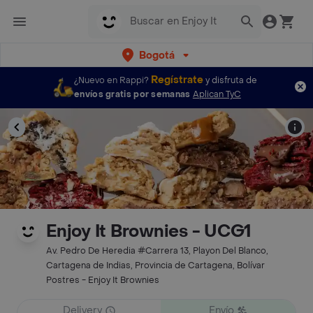
Bogotá
Regístrate
¿Nuevo en Rappi?
y disfruta de
envíos gratis por semanas
Aplican TyC
Enjoy It Brownies - UCG1
Av. Pedro De Heredia #Carrera 13, Playon Del Blanco,
Cartagena de Indias, Provincia de Cartagena, Bolívar
Postres - Enjoy It Brownies
Delivery
Envío