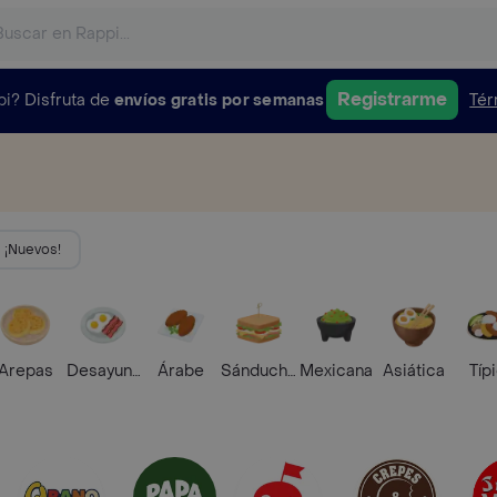
Registrarme
pi?
Disfruta de
envíos gratis por semanas
Tér
¡Nuevos!
Arepas
Desayunos
Árabe
Sánduches
Mexicana
Asiática
Típ