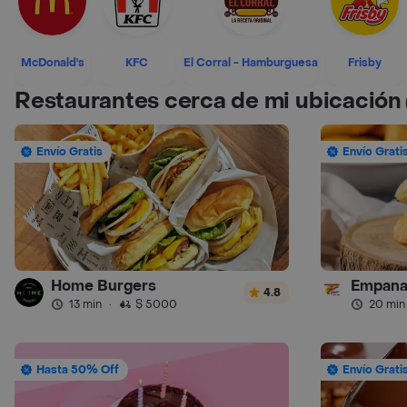
McDonald's
KFC
El Corral - Hamburguesa
Frisby
Restaurantes cerca de mi ubicación
Envío Gratis
Envío Grati
Home Burgers
4.8
13 min
·
$ 5000
20 min
Hasta 50% Off
Envío Grati