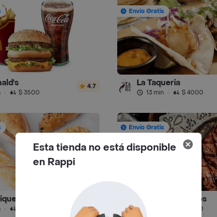
s
Envío Gratis
ald's
La Taqueria
4.7
n
·
$ 3500
13 min
·
$ 4000
s
Envío Gratis
Esta tienda no está disponible
en Rappi
ique
Andrés Domicilios
4.9
n
·
$ 4500
13 min
·
$ 4000