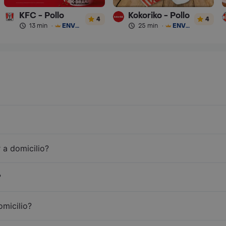
KFC - Pollo
Kokoriko - Pollo
4
4
13 min
·
ENVÍO GRATIS
25 min
·
ENVÍO GRATIS
 a domicilio?
?
omicilio?