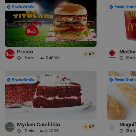
Envío Gratis
Envío Grati
Presto
McDon
4.7
15 min
·
$ 4500
13 mi
Envío Gratis
Envío Grati
Myriam Camhi Co
Magnif
4.7
13 min
·
$ 4000
13 mi