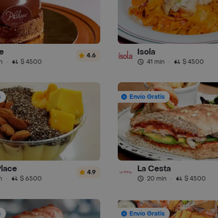
e
Isola
4.6
n
·
$ 4500
41 min
·
$ 4500
s
Envío Gratis
Place
La Cesta
4.9
n
·
$ 6500
20 min
·
$ 4500
s
Envío Gratis