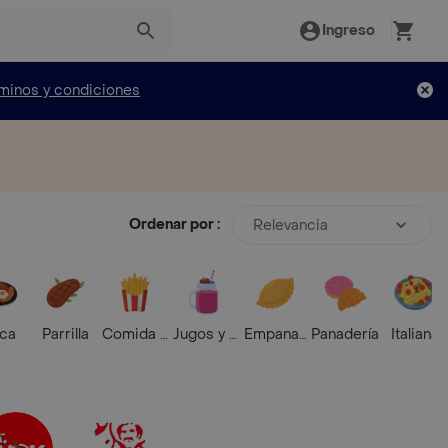
Ingreso
minos y condiciones
Ordenar por :
Relevancia
ica
Parrilla
Comida Rápida
Jugos y Batidos
Empanadas
Panadería
Italiana