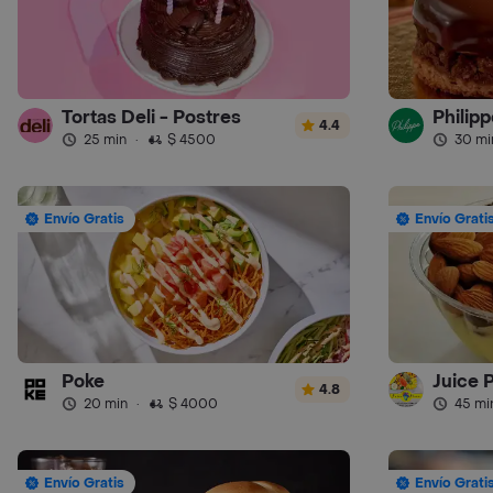
Tortas Deli - Postres
Philipp
4.4
25 min
·
$ 4500
30 mi
Envío Gratis
Envío Grati
Poke
Juice 
4.8
20 min
·
$ 4000
45 mi
Envío Gratis
Envío Grati