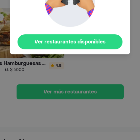
s
Ver restaurantes disponibles
Gauchos Hamburguesas y Sánguches
4.8
·
$ 5000
Ver más restaurantes