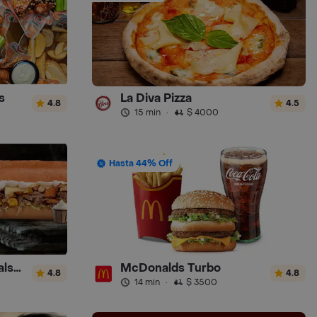
s
La Diva Pizza
4.8
4.5
15 min
·
$ 4000
Hasta 44% Off
Sandwich Gourmet Salsa de Ajo
McDonalds Turbo
4.8
4.8
14 min
·
$ 3500