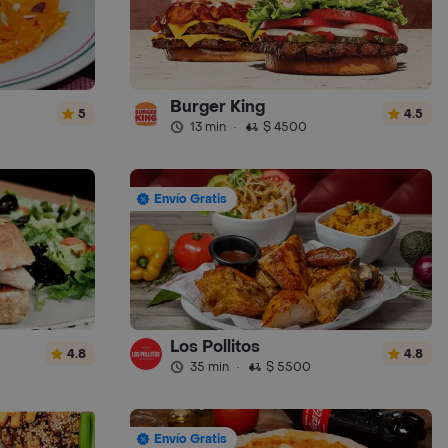
Burger King
5
4.5
13 min
·
$ 4500
Envío Gratis
Los Pollitos
4.8
4.8
35 min
·
$ 5500
Envío Gratis