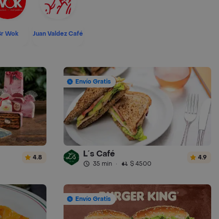
Sr Wok
Juan Valdez Café
Envío Gratis
L´s Café
4.8
4.9
35 min
·
$ 4500
Envío Gratis