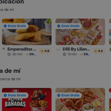
bicación
ca de mí
Envío Gratis
Envío Gratis
Empanaditas de Pipian - Empanadas
Dlili By Liliana Arango
4.8
4.6
20 min
·
ENVÍO GRATIS
13 min
·
ENVÍO GRATIS
a de mí
 cerca de mí
Envío Gratis
Envío Gratis