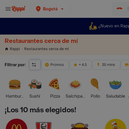
Bogotá
¿Nuevo en Rap
Restaurantes cerca de mí
Restaurantes cerca de mí
Rappi
Filtrar por:
Promos
+ 4.5
35 mins
Hamburguesa
Sushi
Pizza
Salchipapas
Pollo
Saludable
¡Los 10 más elegidos!