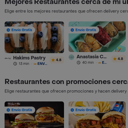
Mejores Restaurantes cerca de mi u
Elige entre los mejores restaurantes que ofrecen delivery cer
Envío Gratis
Envío Gratis
Anastasia Cookies
Hakims Pastry
4.8
4.8
40 min
·
ENVÍO GRATIS
13 min
·
ENVÍO GRATIS
Restaurantes con promociones cerc
Elige restaurantes que ofrecen promociones y hacen delivery
Envío Gratis
Envío Gratis