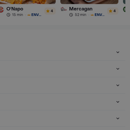
O'Napo
Mercagan
4
4
15 min
·
ENVÍO GRATIS
52 min
·
ENVÍO GRATIS