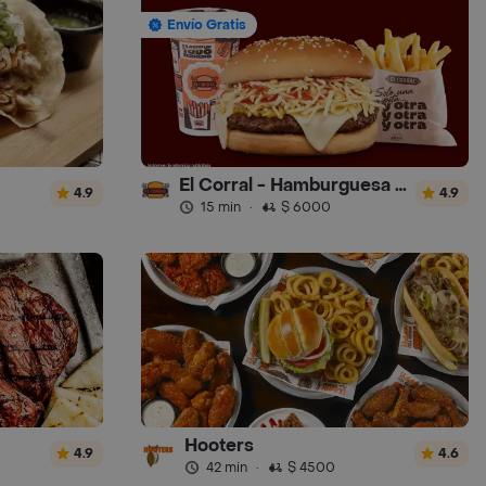
Envío Gratis
El Corral - Hamburguesa - Turbo
4.9
4.9
15 min
·
$ 6000
Hooters
4.9
4.6
42 min
·
$ 4500