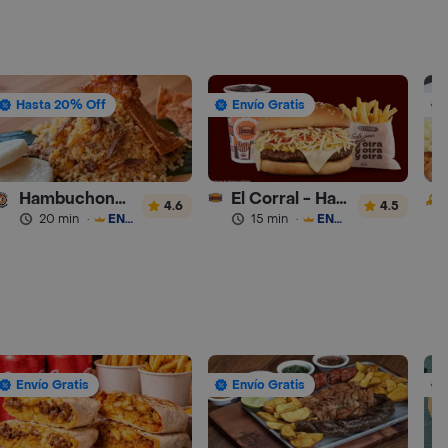
Hasta 20% Off
Envío Gratis
Hambuchona y Lechona
El Corral - Hamburguesa - Turbo
4.6
4.5
20 min
·
ENVÍO GRATIS
15 min
·
ENVÍO GRATIS
Envío Gratis
Envío Gratis