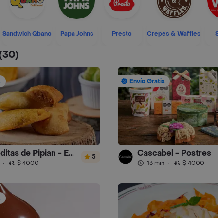
Sandwich Qbano
Papa Johns
Presto
Crepes & Waffles
(30)
s
Envío Gratis
Empanaditas de Pipian - Empanadas
Cascabel - Postres
5
·
$ 4000
13 min
·
$ 4000
s