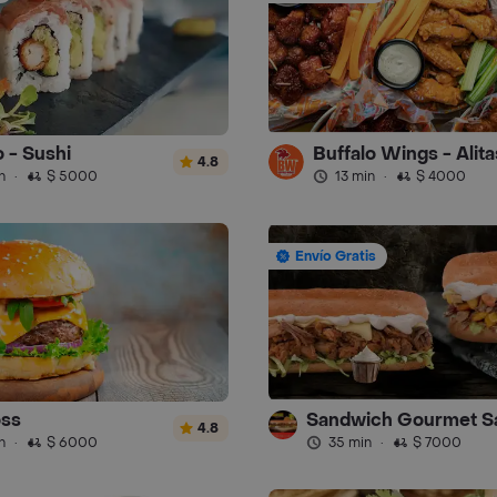
o - Sushi
Buffalo Wings - Alita
4.8
n
·
$ 5000
13 min
·
$ 4000
Envío Gratis
oss
4.8
n
·
$ 6000
35 min
·
$ 7000