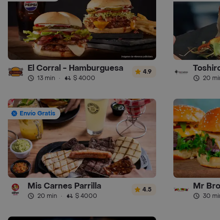
El Corral - Hamburguesa
Toshir
4.9
13 min
·
$ 4000
20 mi
Envío Gratis
Mis Carnes Parrilla
Mr Br
4.5
20 min
·
$ 4000
30 mi