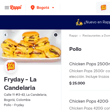
Bogotá
¿Nuevo en Rap
Rappi
Restaurantes a Dom
Pollo
Chicken Pops 250Gr
Chicken Pops 250Gr con
elección. Incluye trozo
Fryday - La
visibles.
$ 25.000
Candelaria
Calle 11 #3-43, La Candelaria,
Bogotá, Colombia
Chicken Pops 420G
Pollo - Fryday
Chicken Pops 420G con 