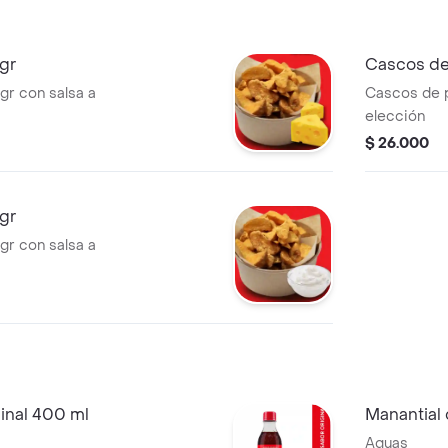
gr
Cascos de
r con salsa a
Cascos de p
elección
$ 26.000
gr
r con salsa a
inal 400 ml
Manantial
Aguas