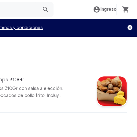
Ingreso
minos y condiciones
ops 310Gr
s 310Gr con salsa a elección.
ocados de pollo frito. Incluye
ueso.