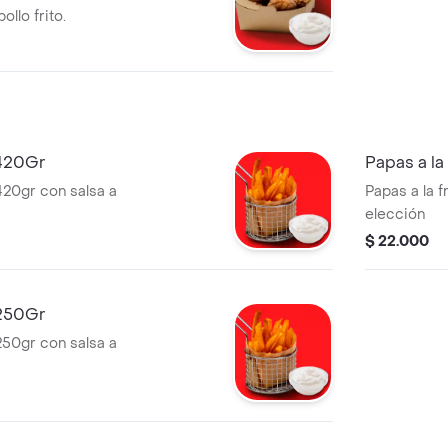
llo frito.
 420Gr
Papas a l
420gr con salsa a
Papas a la 
elección
$ 22.000
 250Gr
250gr con salsa a