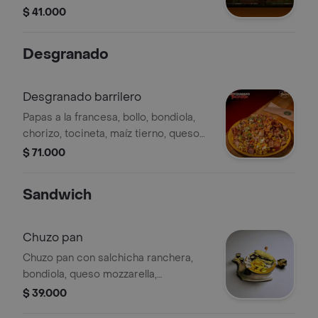
doble capa de queso mozarella, piña,
$ 41.000
lechuga, tomate, papa a la francesa y
el toque de la salsa de la casa.
Desgranado
Desgranado barrilero
Papas a la francesa, bollo, bondiola,
chorizo, tocineta, maíz tierno, queso
mozarella, papa ripio, cebolla
$ 71.000
encurtida, chimichurri y salsa de la
casa.
Sandwich
Chuzo pan
Chuzo pan con salchicha ranchera,
bondiola, queso mozzarella,
chimichurri, tocineta y salsa de la
$ 39.000
casa en pan de orégano.