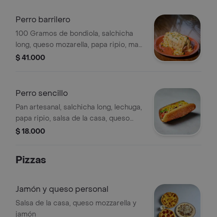
Perro barrilero
100 Gramos de bondiola, salchicha
long, queso mozarella, papa ripio, maíz
tierno, salsa de la casa.
$ 41.000
Perro sencillo
Pan artesanal, salchicha long, lechuga,
papa ripio, salsa de la casa, queso
criollo, chimichurri.
$ 18.000
Pizzas
Jamón y queso personal
Salsa de la casa, queso mozzarella y
jamón