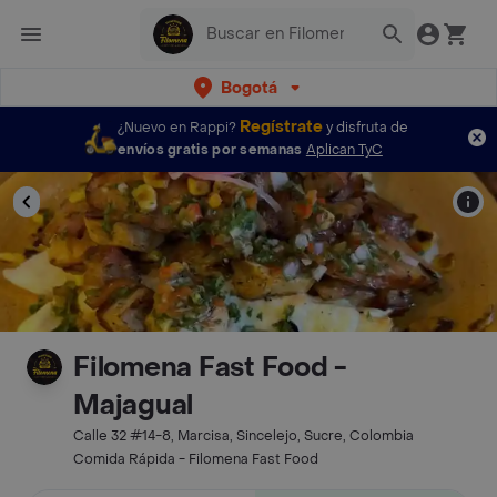
Bogotá
Regístrate
¿Nuevo en Rappi?
y disfruta de
envíos gratis por semanas
Aplican TyC
Filomena Fast Food -
Majagual
Calle 32 #14-8, Marcisa, Sincelejo, Sucre, Colombia
Comida Rápida - Filomena Fast Food