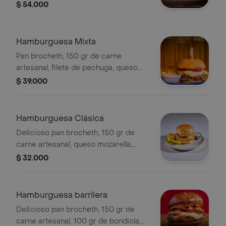
ahumado en salsa de ajonjolí, lechuga,
$ 54.000
tomate, champiñón, cebolla encurtida,
pollo y salsa de la casa, acompañado
de papa.
Hamburguesa Mixta
Pan brocheth, 150 gr de carne
artesanal, filete de pechuga, queso
fundido, tomate rojo, lechuga crespa,
$ 39.000
papa a la francesa y la deliciosa salsa
de la casa.
Hamburguesa Clásica
Delicioso pan brocheth, 150 gr de
carne artesanal, queso mozarella,
lechuga crespa, tomate, pepinillo,
$ 32.000
cebolla encurtida, deliciosa salsa de
la casa.
Hamburguesa barrilera
Delicioso pan brocheth, 150 gr de
carne artesanal, 100 gr de bondiola,