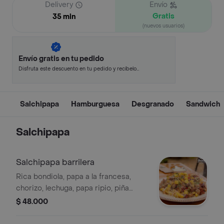
Delivery
Envío
Gratis
35 min
(nuevos usuarios)
Envío gratis en tu pedido
Disfruta este descuento en tu pedido y recíbelo
en minutos.
Salchipapa
Hamburguesa
Desgranado
Sandwich
Salchipapa
Salchipapa barrilera
Rica bondiola, papa a la francesa,
chorizo, lechuga, papa ripio, piña
picada, queso costeño, salsa de la
$ 48.000
casa.