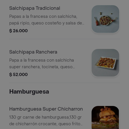
Salchipapa Tradicional
Papas a la francesa con salchicha,
papá ripio, queso costeño y salsa de
la casa.
$ 26.000
Salchipapa Ranchera
Papa a la francesa con salchicha
super ranchera, tocineta, queso
mozarella y salsa de la casa.
$ 52.000
Hamburguesa
Hamburguesa Super Chicharron
130 gr carne de hamburguesa,130 gr
de chicharrón crocante, queso frito