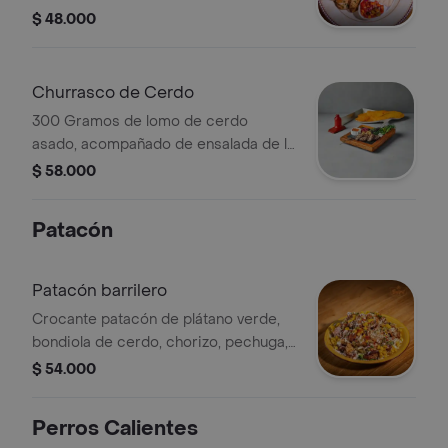
chimichurri y salsa de la casa.
$ 48.000
Churrasco de Cerdo
300 Gramos de lomo de cerdo
asado, acompañado de ensalada de la
casa, papas a la francesa, chimichurri
$ 58.000
y salsa de la casa.
Patacón
Patacón barrilero
Crocante patacón de plátano verde,
bondiola de cerdo, chorizo, pechuga,
lechuga, papa ripio, queso criollo,
$ 54.000
salsa de la casa.
Perros Calientes