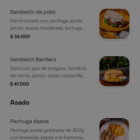
Sandwich de pollo
Pan brocheth con pechuga asada,
jamón, queso mozzarella, lechuga,
tomate y salsa de la casa,
$ 36.000
acompañado de papas a la francesa.
Sandwich Barrilero
Delicioso pan de orégano, bondiola
de cerdo, jamón, queso mozarella,
vegetales frescos, salsa, acompañado
$ 41.000
de papas a la francesa.
Asado
Pechuga Asada
Pechuga asada gratinada de 300g
con ensalada, papas a la francesa,