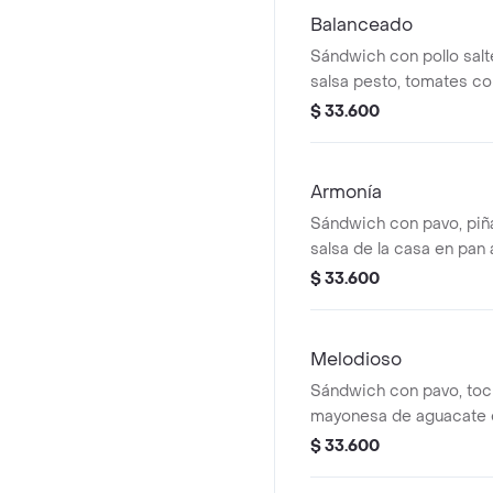
Balanceado
Sándwich con pollo salt
salsa pesto, tomates co
en pan artesanal focacci
$ 33.600
(Elije el pan en Tù orden
Armonía
Sándwich con pavo, piña
salsa de la casa en pan 
focaccia o finas hievas (
$ 33.600
orden)
Melodioso
Sándwich con pavo, toci
mayonesa de aguacate e
focaccia o finas hievas (
$ 33.600
orden)