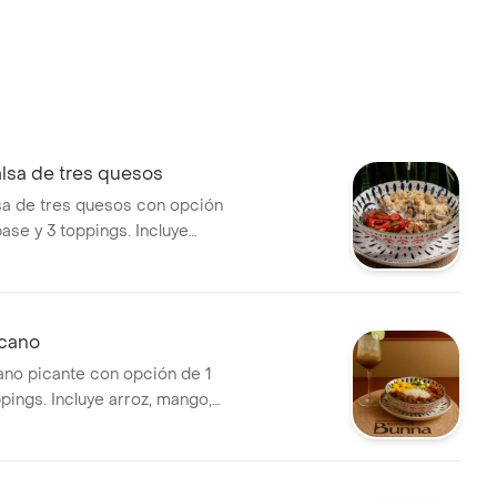
alsa de tres quesos
lsa de tres quesos con opción
base y 3 toppings. Incluye
s.
icano
ano picante con opción de 1
pings. Incluye arroz, mango,
maduro