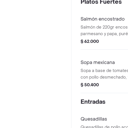
Platos Fuertes
Salmón encostrado
Salmón de 220gr encos
parmesano y papa, puré 
verduras salteadas en 
$ 62.000
Sopa mexicana
Sopa a base de tomat
con pollo desmechado, ti
maíz, aguacate, crema d
$ 50.400
gallo
Entradas
Quesadillas
Quesadillas de pollo a