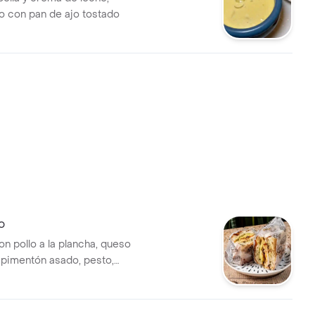
 con pan de ajo tostado
o
n pollo a la plancha, queso
pimentón asado, pesto,
pan artesanal focaccia o finas
e el pan en Tù orden)