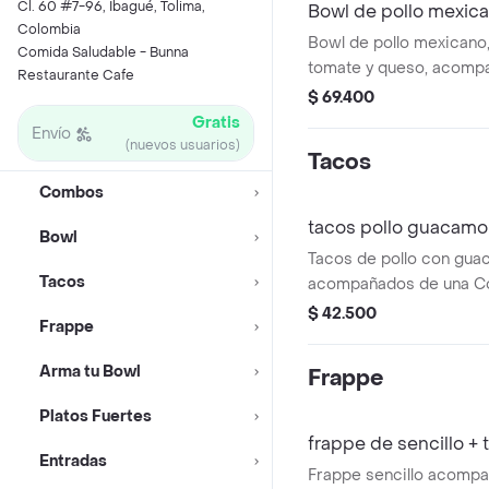
Cl. 60 #7-96, Ibagué, Tolima,
Bowl de pollo mexic
Colombia
Bowl de pollo mexicano,
Comida Saludable - Bunna
tomate y queso, acomp
Restaurante Cafe
limonada natural.
$ 69.400
Gratis
Envío
(nuevos usuarios)
Tacos
Combos
tacos pollo guacamo
Bowl
Tacos de pollo con gua
Tacos
acompañados de una Co
Incluyen cebolla y cilant
$ 42.500
Frappe
Arma tu Bowl
Frappe
Platos Fuertes
frappe de sencillo + 
Entradas
Frappe sencillo acomp