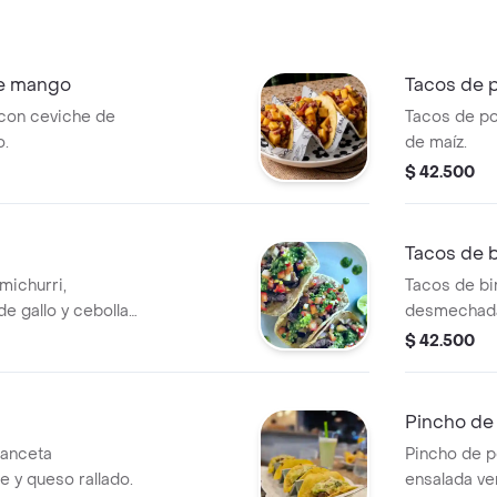
de mango
Tacos de p
 con ceviche de
Tacos de po
o.
de maíz.
$ 42.500
Tacos de b
michurri,
Tacos de bi
de gallo y cebolla
desmechada
cilantro.
$ 42.500
Pincho de 
panceta
Pincho de p
 y queso rallado.
ensalada ve