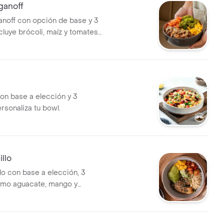
ganoff
noff con opción de base y 3
cluye brócoli, maíz y tomates
n base a elección y 3
rsonaliza tu bowl.
illo
illo con base a elección, 3
omo aguacate, mango y
ry.