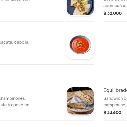
acompañado
$ 32.000
acate, cebolla,
Equilibrad
champiñones,
Sándwich co
cate y queso en
campesino, 
 finas hievas
lechuga en 
$ 33.600
)
hievas (Elij