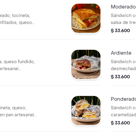
Moderado
eado, tocineta,
Sándwich co
nfitados, queso
salsa de tr
a o finas hievas
artesanal fo
$ 33.600
)
pan en Tù o
Ardiente
, queso fundido,
Sándwich c
artesanal
desmechada, 
Elije el pan en Tù
(picante), l
$ 33.600
queso mozza
focaccia o f
orden)
Ponderad
neta, queso,
Sándwich co
n pan artesanal
caramelizad
Elije el pan en Tù
artesanal fo
$ 33.600
tu orden.