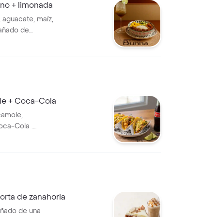
ano + limonada
 aguacate, maíz,
añado de
le + Coca-Cola
camole,
ca-Cola .
ro.
torta de zanahoria
añado de una