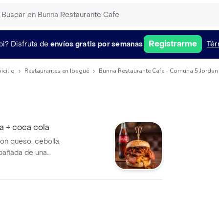
Registrarme
pi?
Disfruta de
envíos gratis por semanas
Tér
icilio
Restaurantes en Ibagué
Bunna Restaurante Cafe - Comuna 5 Jordan 
a + coca cola
on queso, cebolla,
mpañada de una