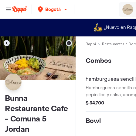
Bogotá
¿Nuevo en Rap
Rappi
Restaurantes a Dom
Combos
hamburguesa sencill
Hamburguesa sencilla c
pepinillos y salsa, aco
Bunna
Coca Cola.
$ 34.700
Restaurante Cafe
- Comuna 5
Bowl
Jordan