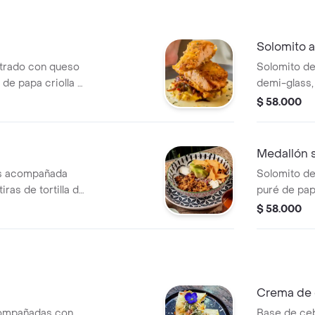
Solomito a
trado con queso
Solomito d
de papa criolla y
demi-glass,
salsa de coco
criolla y u
$ 58.000
Medallón 
es acompañada
Solomito de 
ras de tortilla de
puré de papa
e leche, y pico de
casa.
$ 58.000
Crema de 
compañadas con
Base de ceb