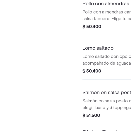
Pollo con almendras
Pollo con almendras ca
salsa taquera. Elige tu 
$ 50.400
Lomo saltado
Lomo saltado con opció
acompañado de aguacat
zanahoria y pimientos.
$ 50.400
Salmon en salsa pes
Salmón en salsa pesto 
elegir base y 3 toppings
ingredientes visibles c
$ 51.500
zanahoria y tofu.