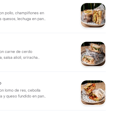
n pollo, champiñones en
es quesos, lechuga en pan
caccia o finas hievas (Elije el
rden)
on carne de cerdo
salsa alioli, sriracha
echuga, zanahoria, cilantro,
rella en pan artesanal
inas hievas (Elije el pan en Tù
o
n lomo de res, cebolla
a y queso fundido en pan
caccia. Elige el tipo de pan en