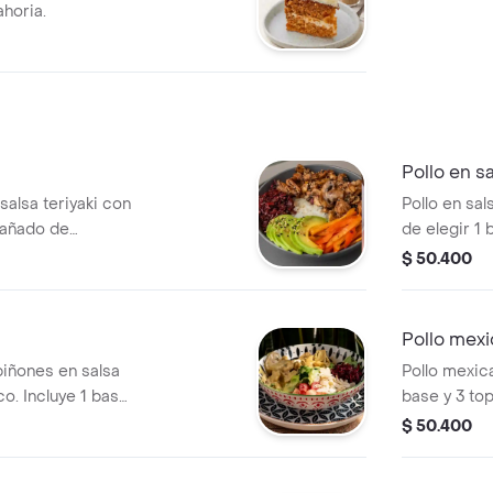
ahoria.
i
Pollo en s
salsa teriyaki con
Pollo en sa
pañado de
de elegir 1 
emolacha.
champiñone
$ 50.400
Pollo mex
piñones en salsa
Pollo mexic
o. Incluye 1 base
base y 3 top
aguacate, 
$ 50.400