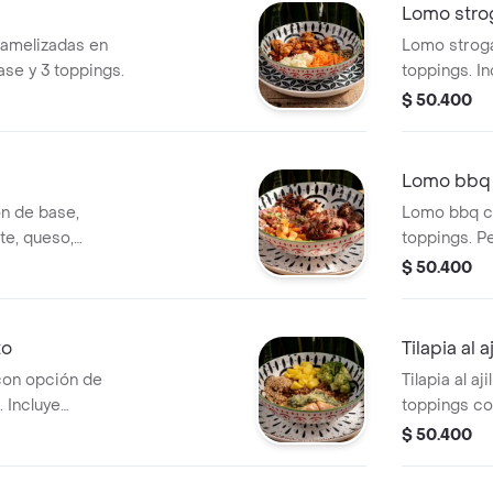
Lomo stro
ramelizadas en
Lomo stroga
base y 3 toppings.
toppings. In
cherry.
$ 50.400
Lomo bbq
n de base,
Lomo bbq co
e, queso,
toppings. Pe
$ 50.400
to
Tilapia al aj
con opción de
Tilapia al aj
. Incluye
toppings c
omo brócoli,
tomate cher
$ 50.400