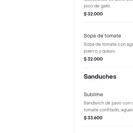
pico de gallo
$ 32.000
Sopa de tomate
Sopa de tomate con agu
puerro y queso.
$ 32.000
Sanduches
Sublime
Sandwich de pavo con 
tomate confitado, agua
pan artesanal focaccia o
$ 33.600
(Elije el pan en Tù orden