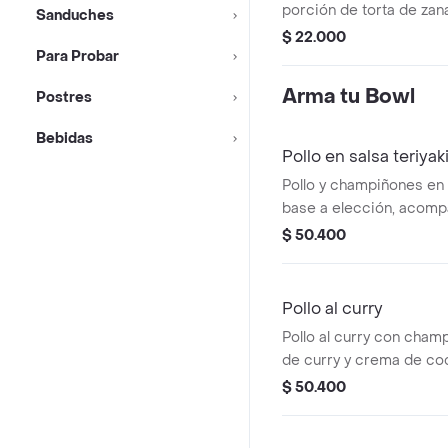
porción de torta de zan
Sanduches
$ 22.000
Para Probar
Arma tu Bowl
Postres
Bebidas
Pollo en salsa teriyak
Pollo y champiñones en 
base a elección, acom
aguacate, zanahoria y r
$ 50.400
Pollo al curry
Pollo al curry con cham
de curry y crema de coc
y 3 toppings a elección.
$ 50.400