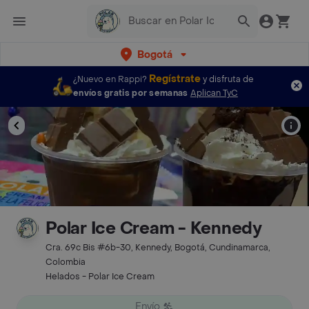
Bogotá
Regístrate
¿Nuevo en Rappi?
y disfruta de
envíos gratis por semanas
Aplican TyC
Polar Ice Cream - Kennedy
Cra. 69c Bis #6b-30, Kennedy, Bogotá, Cundinamarca,
Colombia
Helados - Polar Ice Cream
Envío