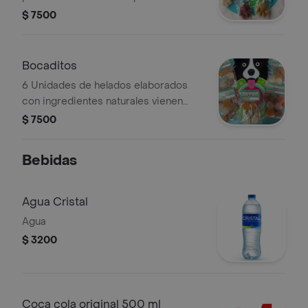
cabano comestible.
$ 7500
Bocaditos
6 Unidades de helados elaborados
con ingredientes naturales vienen
surtidos, contiene 90 gr cada
$ 7500
paquete.
Bebidas
Agua Cristal
Agua
$ 3200
Coca cola original 500 ml