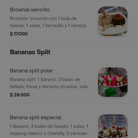
Brownie sencillo
Brownie: brownie con 1 bola de
helado, 1 salsa, 1 barquillo y 1 cereza.
$ 17.000
Bananas Split
Banana split polar
Banana split: 1 banano, 3 bolas de
helado, fresa y durazno picados, salsa,
inyección de sabor, topping clásico,
$ 28.000
chantilly, 3 cerezas.
Banana split especial
1 Banano, 3 bolas de helado, 1 salsa, 1
topping clásico y chantilly, 3 cerezas.