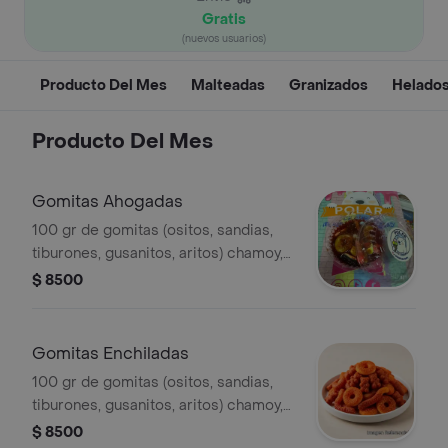
Gratis
(nuevos usuarios)
Producto Del Mes
Malteadas
Granizados
Helados
Producto Del Mes
Gomitas Ahogadas
100 gr de gomitas (ositos, sandias,
tiburones, gusanitos, aritos) chamoy,
tajin y limon, una mezcla agridulce que
$ 8500
debes disfrutar.
Gomitas Enchiladas
100 gr de gomitas (ositos, sandias,
tiburones, gusanitos, aritos) chamoy,
tajín y ají, una mezcla agridulce que
$ 8500