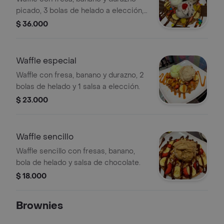
picado, 3 bolas de helado a elección,
incluye 1 salsa, 3 cerezas, 1 toping
$ 36.000
clasico, 1 toping premium, 1 inyección
de sabor y una cobertura
Waffle especial
Waffle con fresa, banano y durazno, 2
bolas de helado y 1 salsa a elección.
$ 23.000
Waffle sencillo
Waffle sencillo con fresas, banano,
bola de helado y salsa de chocolate.
$ 18.000
Brownies