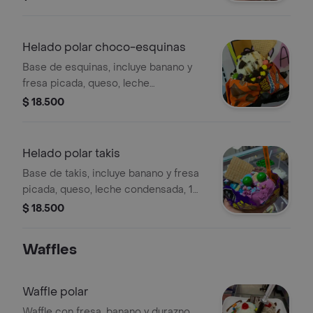
toppings clásicos a elección y galleta
corazón.
Helado polar choco-esquinas
Base de esquinas, incluye banano y
fresa picada, queso, leche
condensada, 1 bola helado, 1 salsa y 2
$ 18.500
toppings clásicos a elección y galleta
corazón.
Helado polar takis
Base de takis, incluye banano y fresa
picada, queso, leche condensada, 1
bola helado, 1 salsa y 2 toppings
$ 18.500
clásicos a elección y galleta corazón.
Waffles
Waffle polar
Waffle con fresa, banano y durazno