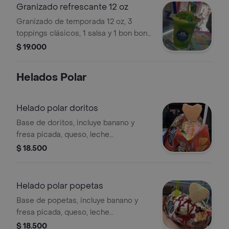
Granizado refrescante 12 oz
Granizado de temporada 12 oz, 3
toppings clásicos, 1 salsa y 1 bon bon
bum.
$ 19.000
Helados Polar
Helado polar doritos
Base de doritos, incluye banano y
fresa picada, queso, leche
condensada, 1 bola helado, 1 salsa y 2
$ 18.500
toppings clásicos a elección y galleta
corazón.
Helado polar popetas
Base de popetas, incluye banano y
fresa picada, queso, leche
condensada, 1 bola helado, 1 salsa y 2
$ 18.500