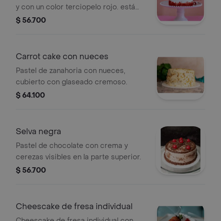
y con un color terciopelo rojo. está
cubierta con una deliciosa mezcla de
$ 56.700
crema de vainilla, chocolate y queso.
Carrot cake con nueces
Pastel de zanahoria con nueces,
cubierto con glaseado cremoso.
$ 64.100
Selva negra
Pastel de chocolate con crema y
cerezas visibles en la parte superior.
$ 56.700
Cheescake de fresa individual
Cheescake de fresa individual con