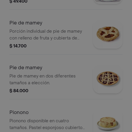
una fresa. Disponible en dos tamaños.
$ 49.400
Pie de mamey
Porción individual de pie de mamey
con relleno de fruta y cubierta de
masa crujiente.
$ 14.700
Pie de mamey
Pie de mamey en dos diferentes
tamaños a elección.
$ 84.000
Pionono
Pionono disponible en cuatro
tamaños. Pastel esponjoso cubierto