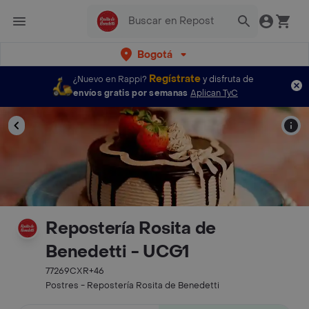
Bogotá
Regístrate
¿Nuevo en Rappi?
y disfruta de
envíos gratis por semanas
Aplican TyC
Repostería Rosita de
Benedetti - UCG1
77269CXR+46
Postres - Repostería Rosita de Benedetti