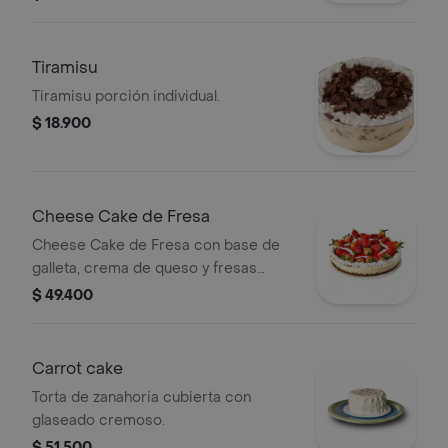
Tiramisu
Tiramisu porción individual.
$ 18.900
Cheese Cake de Fresa
Cheese Cake de Fresa con base de
galleta, crema de queso y fresas
frescas.
$ 49.400
Carrot cake
Torta de zanahoria cubierta con
glaseado cremoso.
$ 51.500