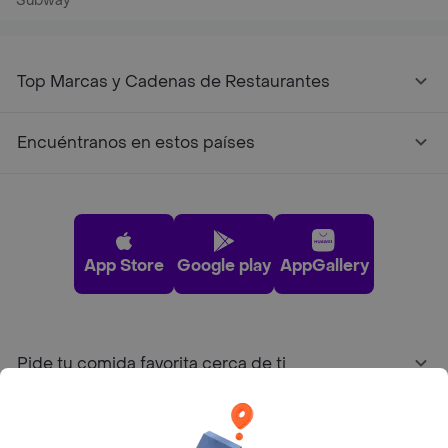
Subway
Top Marcas y Cadenas de Restaurantes
Encuéntranos en estos países
App Store
Google play
AppGallery
Pide tu comida favorita cerca de ti
Categorías