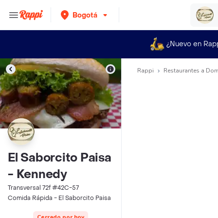
Bogotá
¿Nuevo en Rap
Rappi
Restaurantes a Dom
El Saborcito Paisa
- Kennedy
Transversal 72f #42C-57
Comida Rápida - El Saborcito Paisa
Cerrado por hoy