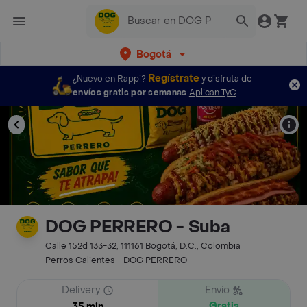
Bogotá
Regístrate
¿Nuevo en Rappi?
y disfruta de
envíos gratis por semanas
Aplican TyC
DOG PERRERO - Suba
Calle 152d 133-32, 111161 Bogotá, D.C., Colombia
Perros Calientes - DOG PERRERO
Delivery
Envío
Gratis
35 min