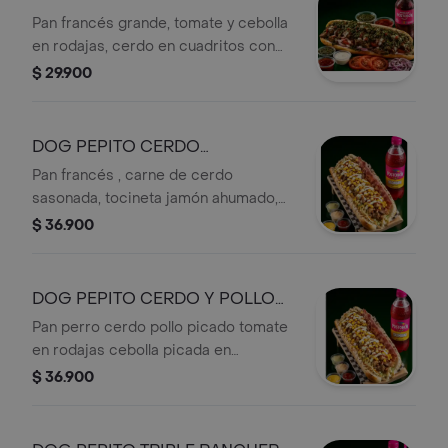
RANCHERO COMBO
Pan francés grande, tomate y cebolla
en rodajas, cerdo en cuadritos con
especias especial de la casa, jamón
$ 29.900
tocineta salsas tradicionales, salsas
de la casa y chimichurri, gaseosa 400
ML
DOG PEPITO CERDO
RANCHERO COMBO
Pan francés , carne de cerdo
sasonada, tocineta jamón ahumado,
ensalada de repollo zanahoria y
$ 36.900
cilantro cebolla picada en cuadritos
tomate en rodajas salsas
tradicionales y salsa de la casa, maíz
DOG PEPITO CERDO Y POLLO
tierno chimichurri cebolla y pimentón
RANCHERO-COMBO
Pan perro cerdo pollo picado tomate
en juliana salteados papitas chips
en rodajas cebolla picada en
gaseosa de 400 ML
cuadritos salsas tradicionales salsa
$ 36.900
de la casa tocineta jamón ensalada de
repollo zanahoria y cilantro cebolla y
pimentón salteados maíz tierno