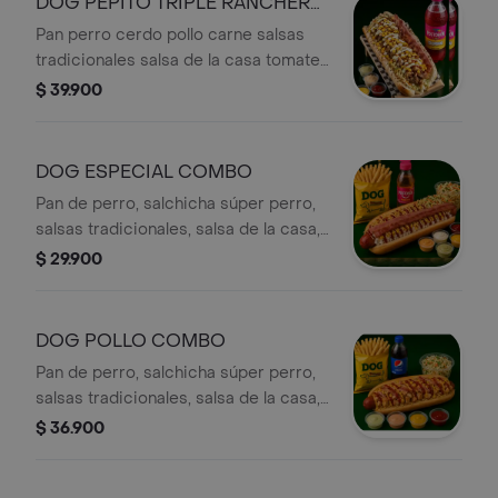
DOG PEPITO TRIPLE RANCHERO
papitas chips pepinillos encurtidos
COMBO
Pan perro cerdo pollo carne salsas
dulces y gaseosa de 400 ML
tradicionales salsa de la casa tomate
en rodajas cebolla picada en
$ 39.900
cuadritos jamón tocineta maíz tierno
pepinillos encurtidos dulces ensalada
de repollo zanahoria y cilantro papitas
DOG ESPECIAL COMBO
chips gaseosa de 400 ML
Pan de perro, salchicha súper perro,
salsas tradicionales, salsa de la casa,
ensalada de repollo zanahoria y
$ 29.900
cilantro, cebolla en cuadritos, maíz
tierno jamón , tocineta y papita ,
chips, y gaseosa de 250ML
DOG POLLO COMBO
Pan de perro, salchicha súper perro,
salsas tradicionales, salsa de la casa,
ensalada de repollo zanahoria y
$ 36.900
cilantro, cebolla en cuadritos, maíz
tierno, POLLO EN CUADRITOS,