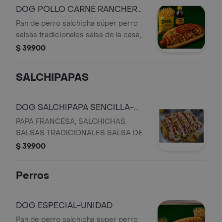
y pimentón salteados, chimichurri
DOG POLLO CARNE RANCHERO
papitas chips, y gaseosa de 250 ML
COMBO
Pan de perro salchicha súper perro
salsas tradicionales salsa de la casa,
ensalada de repollo zanahoria y
$ 39.900
cilantro cebolla en cuadritos maíz
tierno POLLO CARNE cebolla y
SALCHIPAPAS
pimentón salteados, chimichurri
papitas chips y gaseosa de 250 ML
DOG SALCHIPAPA SENCILLA-
COMBO
PAPA FRANCESA, SALCHICHAS,
SALSAS TRADICIONALES SALSA DE
LA CASA, LECHUGA, QUESO
$ 39.900
COSTEÑO, JAMON, MAÍZ TIERNO Y
GASEOSA DE 250 ML
Perros
DOG ESPECIAL-UNIDAD
Pan de perro salchicha super perro