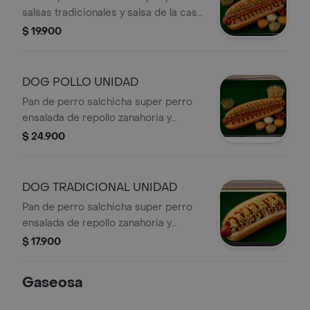
salsas tradicionales y salsa de la casa
cebolla picada en cuadritos ensalada
$ 19.900
de repollo zanahoria y cilantro maíz
tierno jamón y tocineta pepinillos
dulces papitas chips
DOG POLLO UNIDAD
Pan de perro salchicha super perro
ensalada de repollo zanahoria y
cilantro cebolla picada en cuadritos
$ 24.900
salsas tradicionales y salsa de la casa
maíz tierno papitas chips pepinillos
encurtidos dulces jamón y tocineta y
DOG TRADICIONAL UNIDAD
pollo en cuadritos
Pan de perro salchicha super perro
ensalada de repollo zanahoria y
cilantro cebolla picada en cuadritos
$ 17.900
salsas tradicionales y salsa de la casa
Papitas chips
Gaseosa