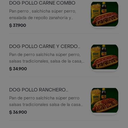
JAMON , TOCINETA , PAPITAS CHIPS,
DOG POLLO CARNE COMBO
GASEOSA DE 250 ML
Pan perro , salchicha súper perro,
ensalada de repollo zanahoria y
cilantro, salsas tradicionales, salsa de
$ 37.900
la casa, cebolla en cuadritos, maíz
tierno, POLLO Y CARNE EN
CUADRITOS, jamón y tocineta,
DOG POLLO CARNE Y CERDO
papitas chips, y gaseosa de 250ML
COMBO
Pan de perro salchicha súper perro,
salsas tradicionales, salsa de la casa,
ensalada de repollo zanahoria y
$ 34.900
cilantro, cebolla en cuadritos, maíz
tierno, jamón de cerdo tocineta
POLLO CARNE Y CERDO EN
DOG POLLO RANCHERO
CUADRITOS, PAPITAS CHIPS, y
COMBO
Pan de perro salchicha súper perro
gaseosa de 250ML
salsas tradicionales salsa de la casa
ensalada de repollo zanahoria y
$ 36.900
cilantro cebolla en cuadritos maíz
tierno POLLO EN CUADRITOS cebolla