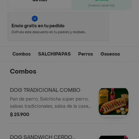
(nuevos usuarios)
Envío gratis en tu pedido
Disfruta este descuento en tu pedido y recíbelo
en minutos.
Combos
SALCHIPAPAS
Perros
Gaseosa
Combos
DOG TRADICIONAL COMBO
Pan de perro, Salchicha súper perro,
salsas tradicionales, salsa de la casa,
ensalada de repollo zanahoria y
$ 25.900
cilantro, cebolla en cuadritos,papas
chips, y gaseosa de 250 ML
DOG SANDWICH CERDO