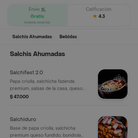
Envío
Calificación
Gratis
4.3
(nuevos usuarios)
Salchis Ahumadas
Bebidas
Salchis Ahumadas
Salchifest 2.0
Papa criolla, salchicha fazenda
premium, salsas de la casa, queso
mozarela, pollo desmechado en salsa
$ 47.000
tártara con tocineta y maíz y
chicharrón carnudo (3 pedazos de
chicharrón el personal, 5 el de para
Salchiduro
dos)
Base de papa criolla, salchicha
premium queso fundido, bondiola