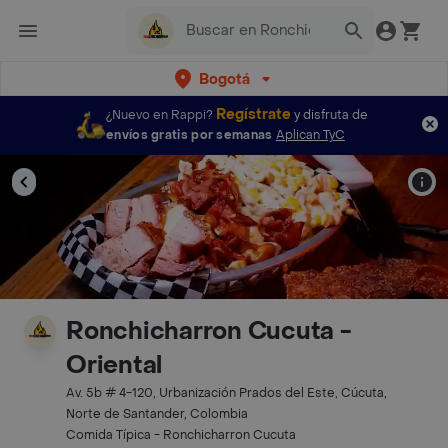
Bogotá
Regístrate
¿Nuevo en Rappi?
y disfruta de
envíos gratis por semanas
Aplican TyC
Ronchicharron Cucuta -
Oriental
Av. 5b # 4-120, Urbanización Prados del Este, Cúcuta,
Norte de Santander, Colombia
Comida Típica - Ronchicharron Cucuta