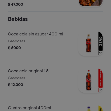
desmechada en salsa bbq de la casa,
$ 47.000
maduro y chicharrón al barril con
tamaño a elegir (3 pedazos de
Bebidas
chicharrón el personal, 5 el de para
dos)
Coca cola sin azúcar 400 ml
Gaseosas
$ 6000
Coca cola original 1.5 l
Gaseosas
$ 12.000
Quatro original 400ml