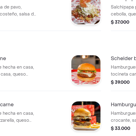
a de pavo,
Salchipapa 
 costeño, salsa de
cebolla, que
tártara.
$ 37.000
rne
Schelder 
 hecha en casa,
Hamburgues
a casa, queso
tocineta ca
 acompañada de
salsa de la
$ 39.000
de papas a
carne
Hamburgue
 hecha en casa,
Hamburgues
zarella, queso
crocante, sa
, cebolla
queso mozzar
$ 33.000
y salsa de la casa
caramelizad