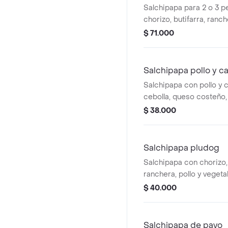
Salchipapa para 2 o 3 p
chorizo, butifarra, ranch
vegetales, maíz, tocinet
$ 71.000
costeño, salsa de la casa
Salchipapa pollo y c
Salchipapa con pollo y c
cebolla, queso costeño, 
tártara.
$ 38.000
Salchipapa pludog
Salchipapa con chorizo, 
ranchera, pollo y vegetal
lechuga, queso costeño,
$ 40.000
y tártara.
Salchipapa de pavo