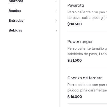
Mazorca
Pavarotti
Asados
Perro caliente con pan c
de pavo, salsa pludog, p
Entradas
mostaza, salsa de tomat
$ 14.500
papa chongo y queso c
Bebidas
Power ranger
Perro caliente tamaño 
salchicha de pavo, 1 ran
clásico, salsa pludog, p
$ 21.500
mostaza, salsa de tomat
papa chongo y queso c
Chorizo de ternera
Perro caliente con pan c
pludog, piña carameliza
de tomate, salsa rosada
$ 16.000
queso costeño.