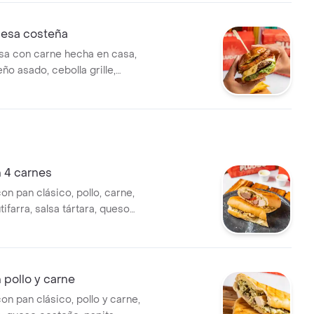
de papas a la francesa
esa costeña
a con carne hecha en casa,
o asado, cebolla grille,
ernera, salsa tártara, salsa de
egetales, acompañada de
francesa
 4 carnes
n pan clásico, pollo, carne,
tifarra, salsa tártara, queso
pita chongo y salsa de la casa
pollo y carne
n pan clásico, pollo y carne,