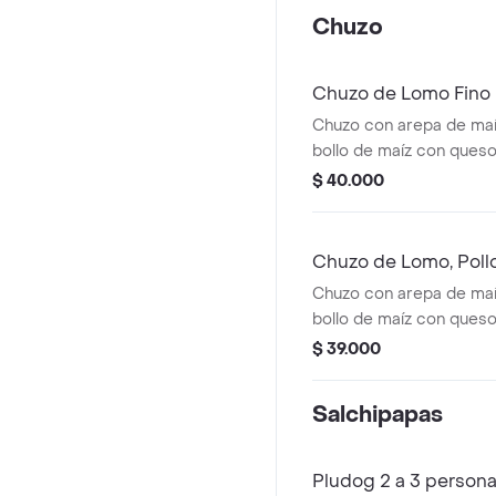
Chuzo
Chuzo de Lomo Fino
Chuzo con arepa de maí
bollo de maíz con queso,
salsa de la casa
$ 40.000
Chuzo de Lomo, Poll
Chuzo con arepa de maí
bollo de maíz con queso,
salsa de la casa
$ 39.000
Salchipapas
Pludog 2 a 3 person