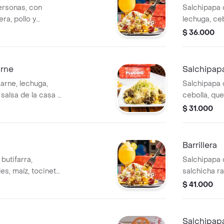
ersonas, con
Salchipapa 
era, pollo y
lechuga, ce
a, lechuga, queso
la casa y tár
$ 36.000
 y tártara.
arne
Salchipapa
arne, lechuga,
Salchipapa 
salsa de la casa y
cebolla, que
tártara.
$ 31.000
Barrillera
butifarra,
Salchipapa 
es, maíz, tocineta,
salchicha ra
 salsa de la casa
lechuga, ce
$ 41.000
la casa y tár
Salchipapa