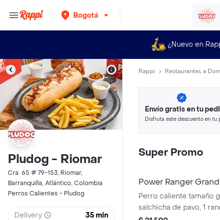
Bogotá
¿Nuevo en Rap
Rappi
Restaurantes a Dom
Envío gratis en tu ped
Disfruta este descuento en tu 
en minutos.
Super Promo
Pludog - Riomar
Cra. 65 # 79-153, Riomar,
Power Ranger Grand
Barranquilla, Atlántico, Colombia
Perros Calientes - Pludog
Perro caliente tamaño 
salchicha de pavo, 1 ran
Delivery
35 min
clásico, salsa pludog, p