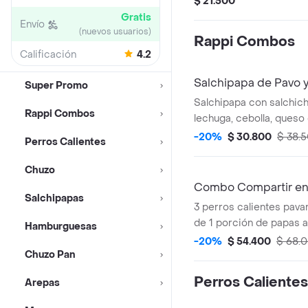
$ 21.500
mostaza, salsa de tomat
Gratis
Envío
papa chongo y queso c
(nuevos usuarios)
Rappi Combos
Calificación
4.2
Salchipapa de Pavo 
Super Promo
Salchipapa con salchich
Rappi Combos
lechuga, cebolla, queso
la casa y tártara.
-20%
$ 30.800
$ 38.
Perros Calientes
Chuzo
Combo Compartir en
Salchipapas
3 perros calientes pava
de 1 porción de papas a
Hamburguesas
gr.
-20%
$ 54.400
$ 68.
Chuzo Pan
Perros Calientes
Arepas