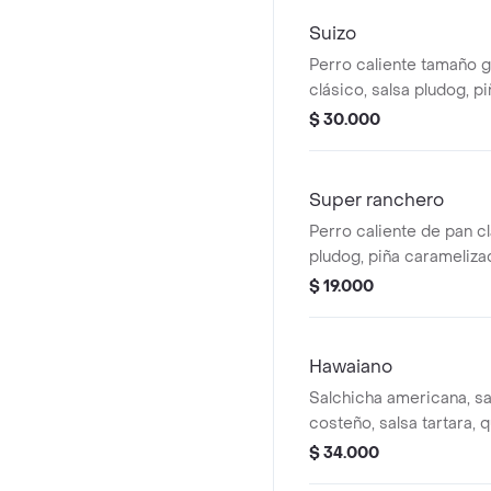
Suizo
Perro caliente tamaño 
clásico, salsa pludog, p
mostaza, salsa de tomat
$ 30.000
papa chongo y queso c
Super ranchero
Perro caliente de pan cl
pludog, piña carameliza
de tomate, salsa rosada
$ 19.000
queso costeño.
Hawaiano
Salchicha americana, s
costeño, salsa tartara, 
tocineta, piña caramel
$ 34.000
con papas a la francesa