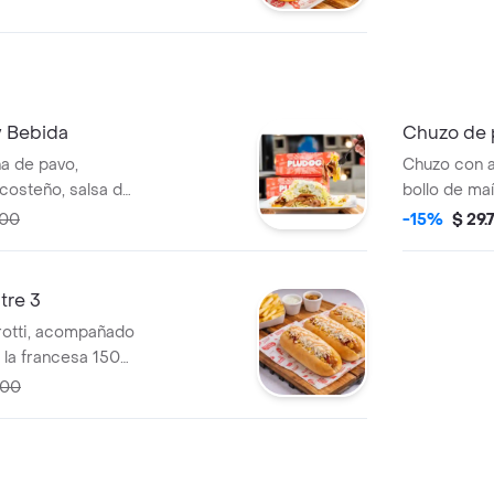
e, salsa rosada,
osteño.
y Bebida
Chuzo de 
a de pavo,
Chuzo con a
 costeño, salsa de
bollo de maí
salsa de la 
500
-15%
$ 29.
tre 3
rotti, acompañado
 la francesa 150
000