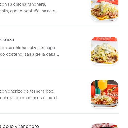
con salchicha ranchera,
bolla, queso costeño, salsa de
tara.
 suiza
con salchicha suiza, lechuga,
so costeño, salsa de la casa y
con chorizo de ternera bbq,
nchera, chicharrones al barril.
bolla, queso costeño, salsa de
tara.
 pollo y ranchero