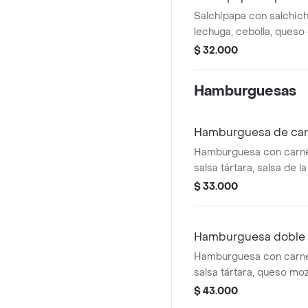
Salchipapa con salchich
lechuga, cebolla, queso
la casa y tártara.
$ 32.000
Hamburguesas
Hamburguesa de ca
Hamburguesa con carne
salsa tártara, salsa de l
mozzarella y vegetales
$ 33.000
papas a la francesa
Hamburguesa doble 
Hamburguesa con carne
salsa tártara, queso moz
cheddar, tocineta asada
$ 43.000
caramelizada, vegetales 