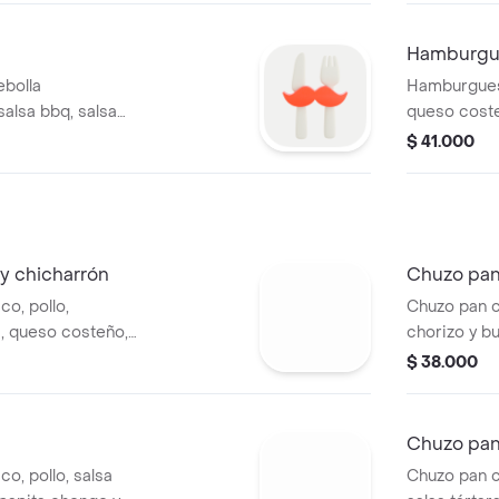
la francesa
acompañada 
Hamburgu
ebolla
Hamburgues
salsa bbq, salsa
queso costeñ
a y lechuga romana
chorizo de t
$ 41.000
la casa y v
papas a la 
y chicharrón
Chuzo pan
o, pollo,
Chuzo pan co
a, queso costeño,
chorizo y bu
e la casa
costeño, pa
$ 38.000
Chuzo pan 
o, pollo, salsa
Chuzo pan co