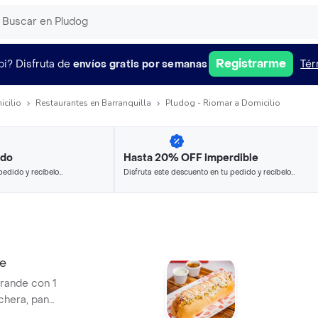
Registrarme
pi?
Disfruta de
envíos gratis por semanas
Tér
icilio
Restaurantes en Barranquilla
Pludog - Riomar a Domicilio
ido
Hasta 20% OFF imperdible
pedido y recíbelo
Disfruta este descuento en tu pedido y recíbelo
en minutos.
e
grande con 1
chera, pan
iña caramelizada,