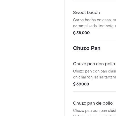
acompañada de papas a 
Sweet bacon
Carne hecha en casa, c
caramelizada, tocineta, 
de la casa, salsa tartar
$ 38.000
Chuzo Pan
Chuzo pan con pollo 
Chuzo pan con pan clásic
chicharrón, salsa tártar
papita chongo y salsa d
$ 39.000
Chuzo pan de pollo
Chuzo pan con pan clásic