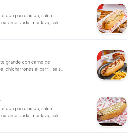
te con pan clásico, salsa
a caramelizada, mostaza, salsa
salsa rosada, papa chongo y
eño.
nte grande con carne de
 chicharrones al barril, salsa
queso costeño, salsa tartara,
dar y tocineta acompañado
la francesa
o
te con pan clásico, salsa
a caramelizada, mostaza, salsa
salsa rosada, papa chongo y
eño.