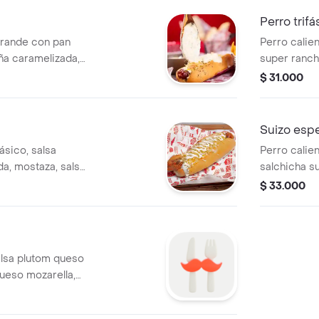
Perro trifá
grande con pan
Perro calie
iña caramelizada,
super ranche
e, salsa rosada,
pludog, piñ
$ 31.000
osteño.
de tomate, 
queso cost
Suizo espe
ásico, salsa
Perro calie
da, mostaza, salsa
salchicha su
, papa chongo y
piña carame
$ 33.000
tomate, sal
queso cost
alsa plutom queso
queso mozarella,
izada. acompañado