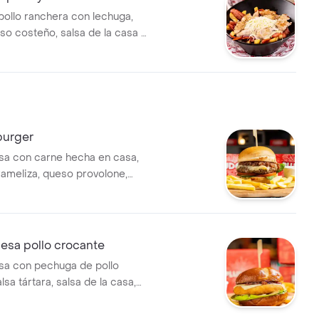
pollo ranchera con lechuga,
so costeño, salsa de la casa y
burger
a con carne hecha en casa,
rameliza, queso provolone,
 casa y vegetales, acompañada
 la francesa
sa pollo crocante
a con pechuga de pollo
lsa tártara, salsa de la casa,
ella, cebolla grille, tocineta
a y lechuga romana