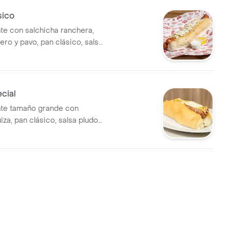
sico
nte con salchicha ranchera,
ro y pavo, pan clásico, salsa
a caramelizada, mostaza, salsa
salsa rosada, papa chongo y
eño.
cial
nte tamaño grande con
iza, pan clásico, salsa pludog,
lizada, mostaza, salsa de
sa rosada, papa chongo y
eño.