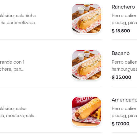
Ranchero
lásico, salchicha
Perro calien
iña caramelizada,
pludog, piñ
e, salsa rosada,
de tomate, 
$ 15.500
osteño.
queso cost
Bacano
grande con 1
Perro calie
chera, pan
hamburguesa,
iña caramelizada,
de la casa, 
$ 35.000
e, salsa rosada,
queso ched
osteño.
de papas a 
American
lásico, salsa
Perro calien
da, mostaza, salsa
pludog, piñ
, papa chongo y
de tomate, 
$ 17.000
queso cost