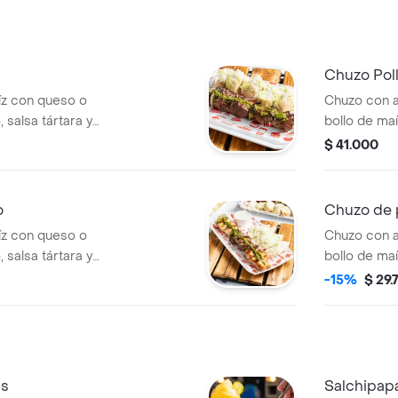
Chuzo Poll
z con queso o
Chuzo con a
 salsa tártara y
bollo de maí
salsa de la 
$ 41.000
o
Chuzo de 
z con queso o
Chuzo con a
 salsa tártara y
bollo de maí
salsa de la 
-15%
$ 29.
as
Salchipap