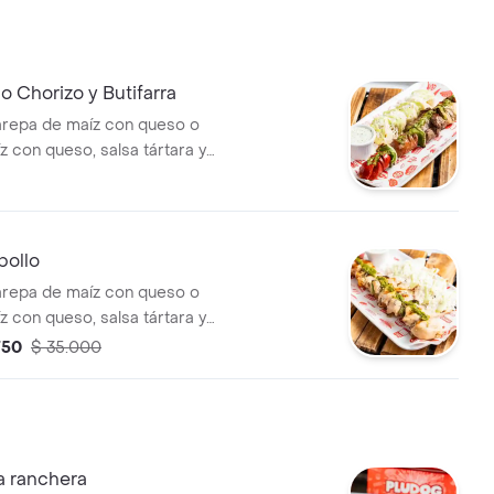
o Chorizo y Butifarra
repa de maíz con queso o
z con queso, salsa tártara y
casa
pollo
repa de maíz con queso o
z con queso, salsa tártara y
casa
750
$ 35.000
a ranchera