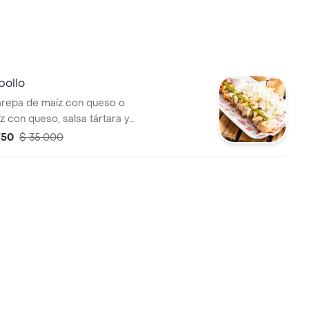
pollo
repa de maíz con queso o
z con queso, salsa tártara y
casa
750
$ 35.000