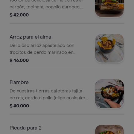
150 Gr de deliciosa carne de res al
carbón, tocineta, cogollo europeo,
tomate milano, mix de queso cheddar
$ 42.000
y emmental en un exiquisito pan
brioche artesanal y tártara de la casa,
acompañada con papa a la francesa
Arroz para el alma
Delicioso arroz apastelado con
trocitos de cerdo marinado en
cerveza, verduras frescas y nuestro
$ 46.000
sabroso chicharrón, acompañado de
patacón
Fiambre
De nuestras tierras cafeteras fajita
de res, cerdo o pollo (elige cualquiera
de esas tres proteinas), acompañada
$ 40.000
de chorizo artesanal, chicharron,
maduro, arroz y papa cocida bañados
en un delicioso hoga.
Picada para 2