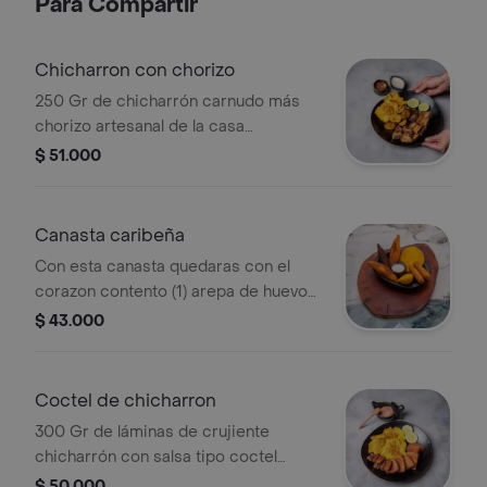
Para Compartir
Chicharron con chorizo
250 Gr de chicharrón carnudo más
chorizo artesanal de la casa
acompañados de yuca cocida,
$ 51.000
patacón o mixto
Canasta caribeña
Con esta canasta quedaras con el
corazon contento (1) arepa de huevo
(1) carimañola de queso (1) carimañola
$ 43.000
de carne (1) quibbe (1) empanada
valluna (2) palitos de queso
Coctel de chicharron
300 Gr de láminas de crujiente
chicharrón con salsa tipo coctel
acompañados de yuca cocida,
$ 50.000