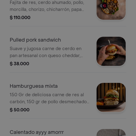
Fajita de res, cerdo ahumado, pollo,
morcilla, chorizo, chicharrón, papa
criolla y bolitas de maduro
$ 110.000
Pulled pork sandwich
Suave y jugosa carne de cerdo en
pan artesanal con queso cheddar,
pico de gallo y un encurtido de
$ 38.000
cebolla, creando una experiencia de
sabor inolvidable, acompañada de
papa a la francesa
Hamburguesa mixta
150 Gr de deliciosa carne de res al
carbón, 150 gr de pollo desmechado
en salsa de la casa, tocineta, cogollo
$ 50.000
europeo, tomate milano, mix de queso
cheddar y emmental en un exquisito
pan brioche artesanal y tártara de la
Calentado ayyy amorrr