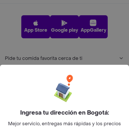
App Store
Google play
AppGallery
Pide tu comida favorita cerca de ti
Categorías
Únete a Rappi
Sobre Rappi
Ingresa tu dirección en Bogotá:
Mejor servicio, entregas más rápidas y los precios
Facebook
Twitter
Instagram