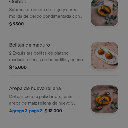
Quibbe
Sabrosa croqueta de trigo y carne
molida de cerdo condimentada con
especias aromáticas
$ 9500
Bolitas de maduro
2 Exquisitas bolitas de plátano
maduro rellenas de bocadillo y queso
$ 15.000
Arepa de huevo rellena
Del caribe a tu paladar crujiente
arepa de maíz rellena de huevo y
carne, pollo o chorizó.
Agrega 3, paga 2
$ 13.000