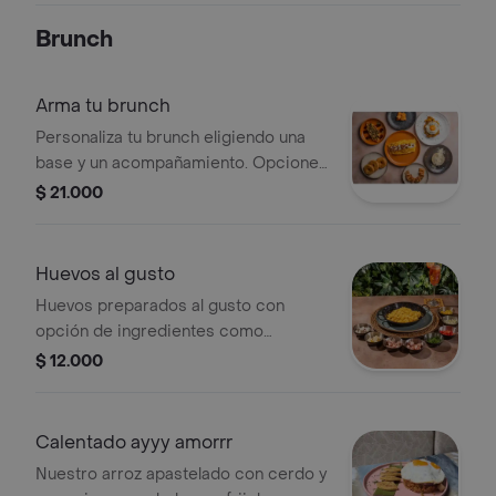
bañado con nuestra vinagreta de la
Brunch
casa: simple, natural y llena de sabor.
Arma tu brunch
Personaliza tu brunch eligiendo una
base y un acompañamiento. Opciones
visibles incluyen omelette, arepas, y
$ 21.000
pan con hierbas.
Huevos al gusto
Huevos preparados al gusto con
opción de ingredientes como
champiñones, queso, jamón,
$ 12.000
salchicha, maíz, cebolla, tomate y
espinaca.
Calentado ayyy amorrr
Nuestro arroz apastelado con cerdo y