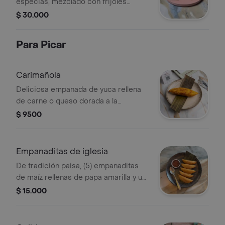
especias, mezclado con frijoles
frescos, y trocitos de chicharrón,
$ 30.000
yuquita y huevo frito.
Para Picar
Carimañola
Deliciosa empanada de yuca rellena
de carne o queso dorada a la
perfección
$ 9500
Empanaditas de iglesia
De tradición paisa, (5) empanaditas
de maíz rellenas de papa amarilla y un
toque especial de cerdo ahumado
$ 15.000