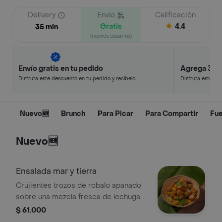
Delivery
Envío
Calificación
Gratis
4.4
35 min
(nuevos usuarios)
Envío gratis en tu pedido
Agrega 3, p
Disfruta este descuento en tu pedido y recíbelo
Disfruta este de
en minutos.
en minutos.
Nuevo🆕
Brunch
Para Picar
Para Compartir
Fue
Nuevo🆕
Ensalada mar y tierra
Crujientes trozos de robalo apanado
sobre una mezcla fresca de lechugas,
cubos de mango dulce, tomates
$ 61.000
cherry y cebolla encurtida todo