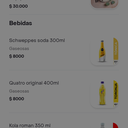
bebida agua brisa saborizada
$ 30.000
Bebidas
Schweppes soda 300ml
Gaseosas
$ 8000
Quatro original 400ml
Gaseosas
$ 8000
Kola roman 350 ml