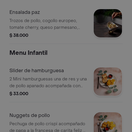
pimenton acompañado de arepa
amarilla
Ensalada paz
Trozos de pollo, cogollo europeo,
tomate cherry, queso parmesano,
aderezada con vinagre balsámico y
$ 38.000
crotones
Menu Infantil
Slider de hamburguesa
2 Mini hamburguesas una de res y una
de pollo apanado acompañada con
papa a la francesa de carita feliz y
$ 33.000
bebida agua brisa saborizada
Nuggets de pollo
Pechuga de pollo crispi acompañado
de papa a la francesa de carita feliz y