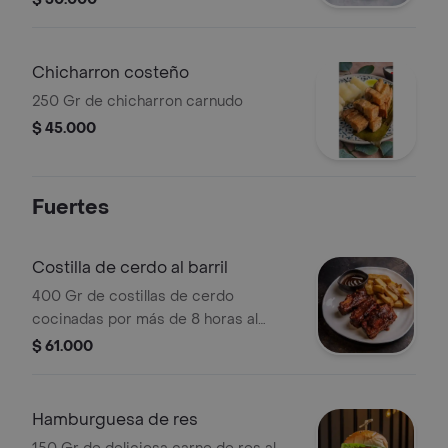
patacón o mixto
Chicharron costeño
250 Gr de chicharron carnudo
$ 45.000
Fuertes
Costilla de cerdo al barril
400 Gr de costillas de cerdo
cocinadas por más de 8 horas al
barril bañadas en salsa bbq,
$ 61.000
acompañadas con papa a la francesa
Hamburguesa de res