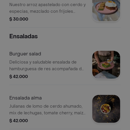
casa, acompañada con papa a la
Nuestro arroz apastelado con cerdo y
francesa
especias, mezclado con frijoles
frescos, y trocitos de chicharrón,
$ 30.000
yuquita y huevo frito.
Ensaladas
Burguer salad
Deliciosa y saludable ensalada de
hamburguesa de res acompañada de
papas artesanas del chef
$ 42.000
Ensalada alma
Julianas de lomo de cerdo ahumado,
mix de lechugas, tomate cherry, maiz
tierno salteado en mantequilla, queso
$ 42.000
picolino, en una vinagreta de