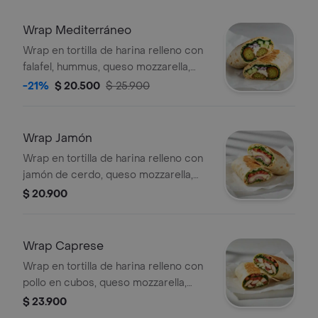
verde.
Wrap Mediterráneo
Wrap en tortilla de harina relleno con
falafel, hummus, queso mozzarella,
queso feta, espinaca, pepino, cebolla
-21%
$ 20.500
$ 25.900
morada y alioli.
Wrap Jamón
Wrap en tortilla de harina relleno con
jamón de cerdo, queso mozzarella,
lechuga, tomate y alioli.
$ 20.900
Wrap Caprese
Wrap en tortilla de harina relleno con
pollo en cubos, queso mozzarella,
tomate, espinaca y pesto.
$ 23.900