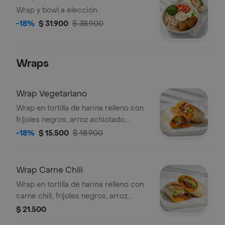
Wrap y bowl a elección.
-18%
$ 31.900
$ 38.900
Wraps
Wrap Vegetariano
Wrap en tortilla de harina relleno con
fríjoles negros, arroz achiotado,
queso mozzarella, pico de gallo,
-18%
$ 15.500
$ 18.900
lechuga, guacamole, totopos
triturados y salsa verde.
Wrap Carne Chili
Wrap en tortilla de harina relleno con
carne chili, fríjoles negros, arroz
achiotado, queso mozzarella, pico de
$ 21.500
gallo, lechuga, guacamole y salsa