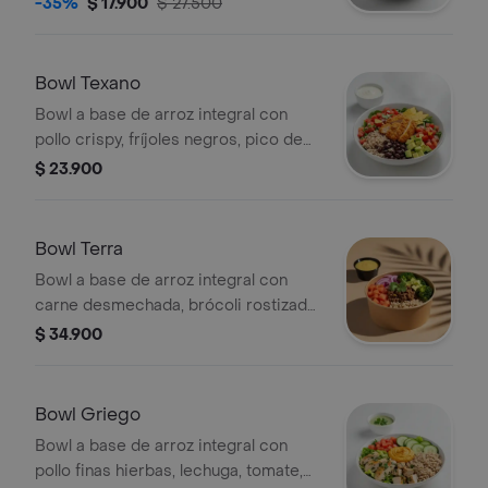
-35%
$ 17.900
$ 27.500
perejil, limón y vinagreta a elección. El
tamaño perfecto para que lo
acompañes con un wrap.
Bowl Texano
Bowl a base de arroz integral con
pollo crispy, fríjoles negros, pico de
gallo, aguacate, totopos y vinagreta a
$ 23.900
elección. El tamaño perfecto para que
lo acompañes con un wrap.
Bowl Terra
Bowl a base de arroz integral con
carne desmechada, brócoli rostizado,
tomate, cebolla encurtida, aguacate,
$ 34.900
cilantro y vinagreta a elección. El
tamaño perfecto para que la
acompañes con un sándwich o wrap.
Bowl Griego
Bowl a base de arroz integral con
pollo finas hierbas, lechuga, tomate,