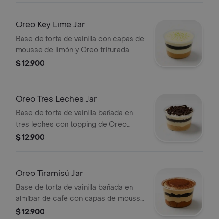
Oreo Key Lime Jar
Base de torta de vainilla con capas de
mousse de limón y Oreo triturada.
$ 12.900
Oreo Tres Leches Jar
Base de torta de vainilla bañada en
tres leches con topping de Oreo
triturada.
$ 12.900
Oreo Tiramisú Jar
Base de torta de vainilla bañada en
almíbar de café con capas de mousse
de tiramisú y Oreo.
$ 12.900