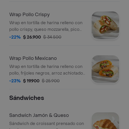
Wrap Pollo Crispy
Wrap en tortilla de harina relleno con
pollo crispy, queso mozzarella, pico
de gallo, lechuga y salsa ranch.
-22%
$ 26.900
$ 34.500
Wrap Pollo Mexicano
Wrap en tortilla de harina relleno con
pollo, fríjoles negros, arroz achiotado,
queso mozzarella, pico de gallo,
-23%
$ 19.900
$ 25.900
lechuga, guacamole y salsa verde.
Sándwiches
Sandwich Jamón & Queso
Sándwich de croissant prensado con