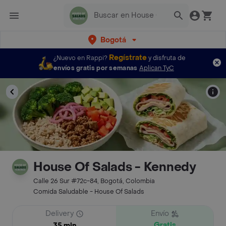
Bogotá
Regístrate
¿Nuevo en Rappi?
y disfruta de
envíos gratis por semanas
Aplican TyC
House Of Salads - Kennedy
Calle 26 Sur #72c-84, Bogotá, Colombia
Comida Saludable - House Of Salads
Delivery
Envío
Gratis
35 min