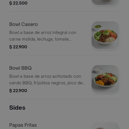
pepino, cilantro, hummus de pimentón
$ 22.500
y vinagreta a elección. El tamaño
perfecto para que lo acompañes con
un wrap.
Bowl Casero
Bowl a base de arroz integral con
carne molida, lechuga, tomate,
pepino, maíz, cilantro, guacamole y
$ 22.900
vinagreta a elección. El tamaño
perfecto para que lo acompañes con
un wrap.
Bowl BBQ
Bowl a base de arroz achiotado con
cerdo BBQ, frijolitos negros, pico de
gallo, lechuga, guacamole y salsa roja
$ 22.900
tatemada. El tamaño perfecto para
que lo acompañes con un
Sides
sándwich/wrap.
Papas Fritas