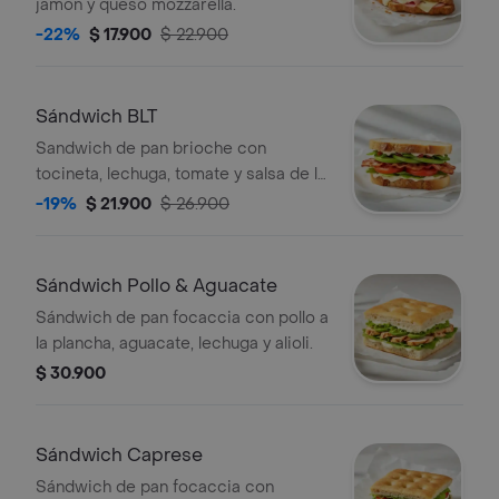
jamón y queso mozzarella.
-22%
$ 17.900
$ 22.900
Sándwich BLT
Sandwich de pan brioche con
tocineta, lechuga, tomate y salsa de la
casa.
-19%
$ 21.900
$ 26.900
Sándwich Pollo & Aguacate
Sándwich de pan focaccia con pollo a
la plancha, aguacate, lechuga y alioli.
$ 30.900
Sándwich Caprese
Sándwich de pan focaccia con