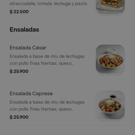
stracciatella, tomate, lechuga y pesto.
$ 22.500
Ensaladas
Ensalada César
Ensalada a base de mix de lechugas
con pollo finas hierbas, queso
parmesano, tomate, crutones y
$ 25.900
vinagreta a elección. El tamaño
perfecto para que la acompañes con
un wrap.
Ensalada Caprese
Ensalada a base de mix de lechugas
con pollo finas hierbas, queso
mozzarella, tomate, pesto y vinagreta
$ 25.900
a elección. El tamaño perfecto para
que la acompañes con un wrap.