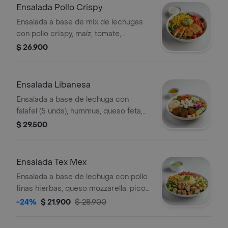
Ensalada Pollo Crispy
Ensalada a base de mix de lechugas
con pollo crispy, maíz, tomate,
guacamole y vinagreta a elección. El
$ 26.900
tamaño perfecto para que la
acompañes con un wrap.
Ensalada Libanesa
Ensalada a base de lechuga con
falafel (5 unds), hummus, queso feta,
tomate cherry, pepino, crutones,
$ 29.500
cebolla encurtida y vinagreta a
elección. El tamaño perfecto para que
la acompañes con un sándwich/wrap.
Ensalada Tex Mex
Ensalada a base de lechuga con pollo
finas hierbas, queso mozzarella, pico
de gallo, aguacate, totopos triturados
-24%
$ 21.900
$ 28.900
y vinagreta a elección. El tamaño
perfecto para que la acompañes con