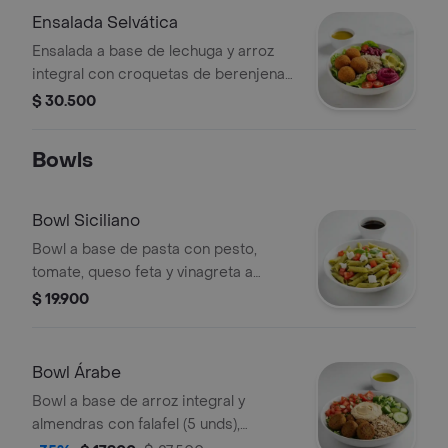
un wrap.
Ensalada Selvática
Ensalada a base de lechuga y arroz
integral con croquetas de berenjena
(5 unds), tomate cherry, aguacate, dip
$ 30.500
de remolacha y vinagreta a elección.
El tamaño perfecto para que la
Bowls
acompañes con un sándwich/wrap.
Bowl Siciliano
Bowl a base de pasta con pesto,
tomate, queso feta y vinagreta a
elección. El tamaño perfecto para que
$ 19.900
lo acompañes con un sándwich/wrap.
Bowl Árabe
Bowl a base de arroz integral y
almendras con falafel (5 unds),
hummus de garbanzo, tomate, pepino,