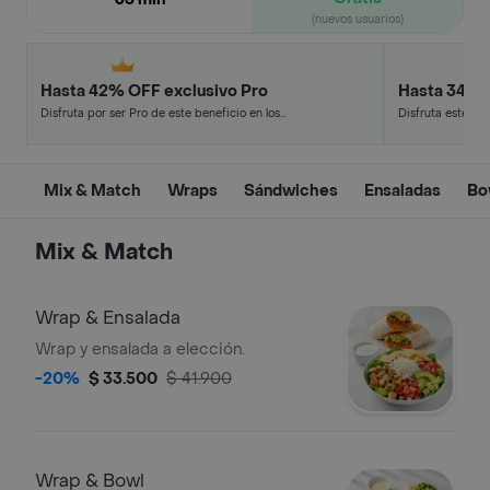
(nuevos usuarios)
Hasta 42% OFF exclusivo Pro
Hasta 34% 
Disfruta por ser Pro de este beneficio en los
Disfruta este de
restaurantes y tiendas más top.
en minutos.
Mix & Match
Wraps
Sándwiches
Ensaladas
Bo
Mix & Match
Wrap & Ensalada
Wrap y ensalada a elección.
-20%
$ 33.500
$ 41.900
Wrap & Bowl