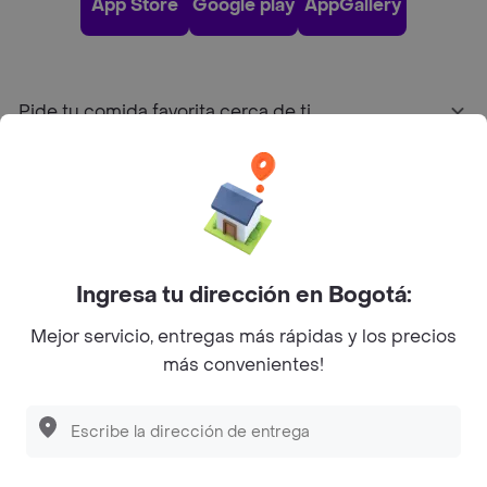
App Store
Google play
AppGallery
Pide tu comida favorita cerca de ti
Categorías
Únete a Rappi
Ingresa tu dirección en Bogotá:
Sobre Rappi
Mejor servicio, entregas más rápidas y los precios
más convenientes!
Facebook
Twitter
Instagram
©
2026
Rappi Inc. All rights reserved.