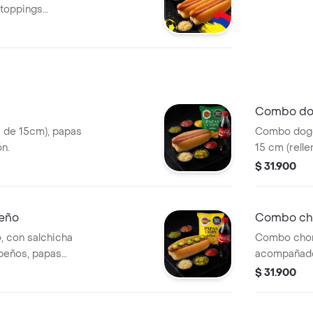
 toppings
Combo do
a de 15cm), papas
Combo dogg
ón.
15 cm (relle
papas chips
$ 31.900
eño
Combo ch
 con salchicha
Combo chori
apeños, papas
acompañado
ón.
elección.
$ 31.900