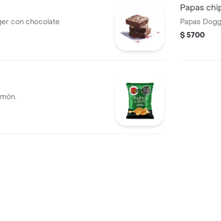
Papas chip
ger con chocolate
Papas Dogge
$ 5700
imón.