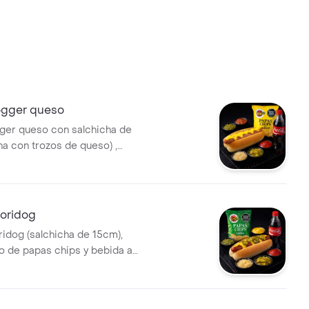
gger queso
er queso con salchicha de
na con trozos de queso) ,
 y bebida a elección.
oridog
dog (salchicha de 15cm),
 de papas chips y bebida a