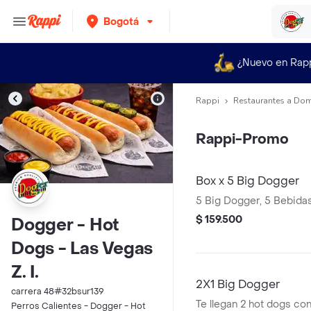
Bogotá
¿Nuevo en Rap
Rappi
Restaurantes a Dom
Rappi-Promo
Box x 5 Big Dogger
5 Big Dogger, 5 Bebida
$ 159.500
Dogger - Hot
Dogs - Las Vegas
Z. I.
2X1 Big Dogger
carrera 48#32bsur139
Te llegan 2 hot dogs con
Perros Calientes - Dogger - Hot