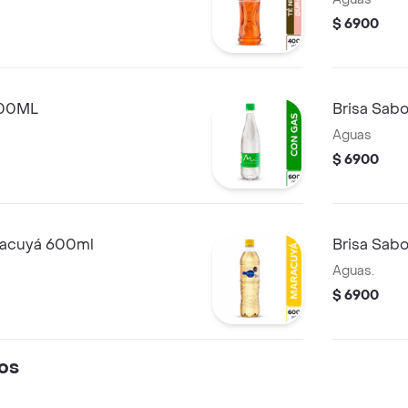
$ 6900
600ML
Brisa Sab
Aguas
$ 6900
racuyá 600ml
Brisa Sab
Aguas.
$ 6900
os