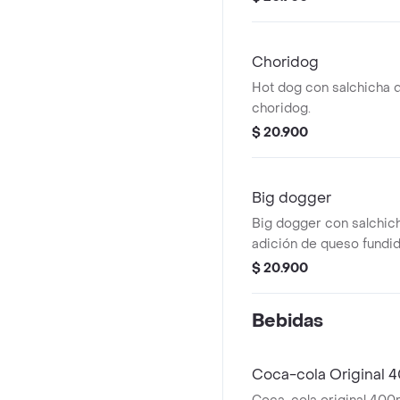
Choridog
Hot dog con salchicha de 15 cm
choridog.
$ 20.900
Big dogger
Big dogger con salchic
adición de queso fundid
$ 20.900
Bebidas
Coca-cola Original 