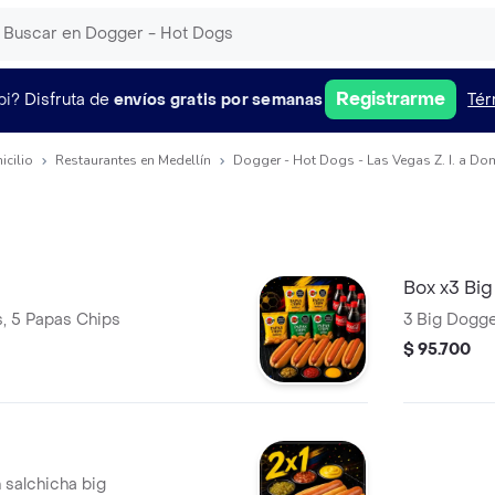
Registrarme
pi?
Disfruta de
envíos gratis por semanas
Tér
icilio
Restaurantes en Medellín
Dogger - Hot Dogs - Las Vegas Z. I. a Dom
Box x3 Bi
s, 5 Papas Chips
3 Big Dogge
$ 95.700
 salchicha big