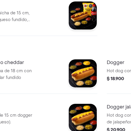
hicha de 15 cm,
queso fundido,
elección.
so cheddar
Dogger
ha de 18 cm con
Hot dog con
ar fundido
$ 18.900
Dogger ja
de 15 cm dogger
Hot dog con
ueso).
de jalapeño
$ 20.900