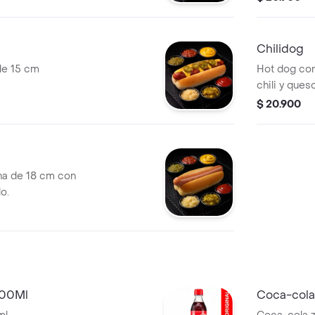
Chilidog
Hot dog con
chili y ques
$ 20.900
ha de 18 cm con
o.
400Ml
Coca-cola