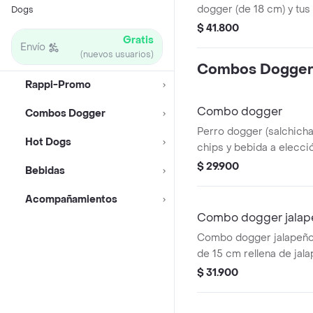
dogger (de 18 cm) y tus
Dogs
favoritos a elección.
$ 41.800
Gratis
Envío
(nuevos usuarios)
Combos Dogger
Rappi-Promo
Combo dogger
Combos Dogger
Perro dogger (salchich
Hot Dogs
chips y bebida a elecci
$ 29.900
Bebidas
Acompañamientos
Combo dogger jalap
Combo dogger jalapeño,
de 15 cm rellena de jal
chips y bebida a elecci
$ 31.900