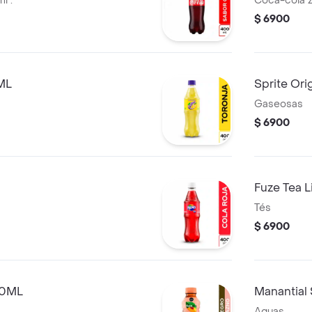
Coca-cola original 400ml .
Coca-cola 
$ 6900
ML
Sprite Ori
Gaseosas
$ 6900
Fuze Tea 
Tés
$ 6900
00ML
Manantial
Aguas