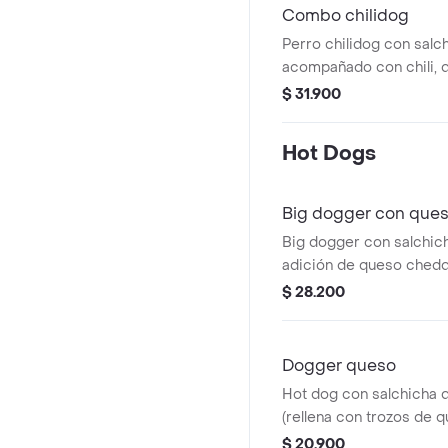
Combo chilidog
Perro chilidog con salc
acompañado con chili, 
papas chips y bebida a 
$ 31.900
Hot Dogs
Big dogger con que
Big dogger con salchic
adición de queso chedd
$ 28.200
Dogger queso
Hot dog con salchicha 
(rellena con trozos de q
$ 20.900