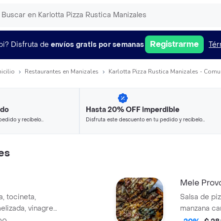
Registrarme
pi?
Disfruta de
envíos gratis por semanas
Tér
icilio
Restaurantes en Manizales
Karlotta Pizza Rustica Manizales - Com
ido
Hasta 20% OFF imperdible
pedido y recíbelo
Disfruta este descuento en tu pedido y recíbelo
en minutos.
es
Mele Prov
, tocineta,
Salsa de piz
elizada, vinagre
manzana car
rella.
queso mozza