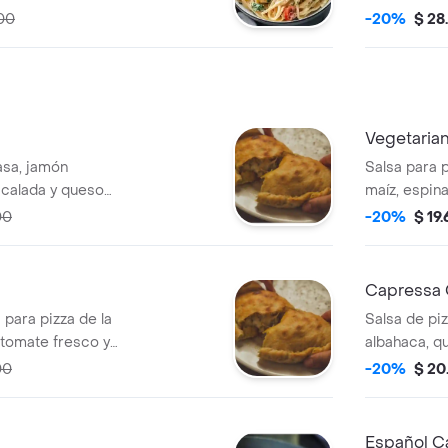
00
-20%
$ 28
Vegetaria
asa, jamón
Salsa para p
 calada y queso
maíz, espin
champiñón y
00
-20%
$ 19
Capressa 
 para pizza de la
Salsa de piz
, tomate fresco y
albahaca, q
mozzarella.
00
-20%
$ 20
Español C