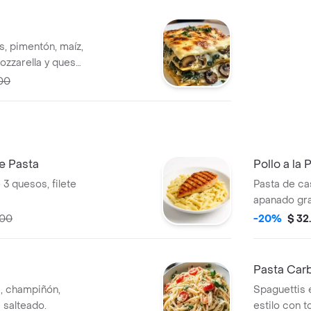
, pimentón, maíz,
ozzarella y queso
00
le Pasta
Pollo a la
3 quesos, filete
Pasta de ca
apanado gra
500
-20%
$ 32
Pasta Car
a, champiñón,
Spaguettis 
 salteado.
estilo con 