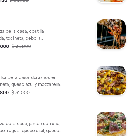
.150
$ 35.200
za de la casa, costilla
, tocineta, cebolla
a, vinagre balsámico y queso
.000
$ 35.000
lsa de la casa, duraznos en
ineta, queso azul y mozzarella.
.800
$ 31.000
za de la casa, jamón serrano,
co, rúgula, queso azul, queso