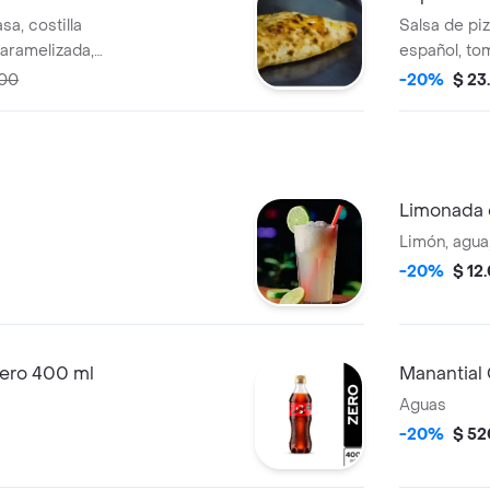
sa, costilla
Salsa de piz
aramelizada,
español, to
arella.
boconchello
500
-20%
$ 23
Limonada
Limón, agua
-20%
$ 12
ero 400 ml
Manantial
Aguas
-20%
$ 52