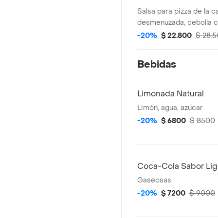
Salsa para pizza de la ca
desmenuzada, cebolla c
champiñón y queso mozz
-20%
$ 22.800
$ 28.
Bebidas
Limonada Natural
Limón, agua, azúcar
-20%
$ 6800
$ 8500
Coca-Cola Sabor Lig
Gaseosas
-20%
$ 7200
$ 9000