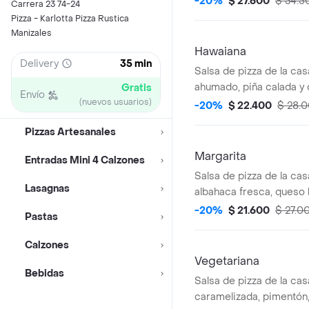
-20%
$ 27.600
$ 34.5
Carrera 23 74-24
Pizza - Karlotta Pizza Rustica
Manizales
Hawaiana
Delivery
35 min
Salsa de pizza de la cas
ahumado, piña calada y 
Gratis
Envío
(nuevos usuarios)
-20%
$ 22.400
$ 28.
Pizzas Artesanales
Margarita
Entradas Mini 4 Calzones
Salsa de pizza de la cas
Lasagnas
albahaca fresca, queso
queso mozzarella.
-20%
$ 21.600
$ 27.0
Pastas
Calzones
Vegetariana
Bebidas
Salsa de pizza de la cas
caramelizada, pimentón