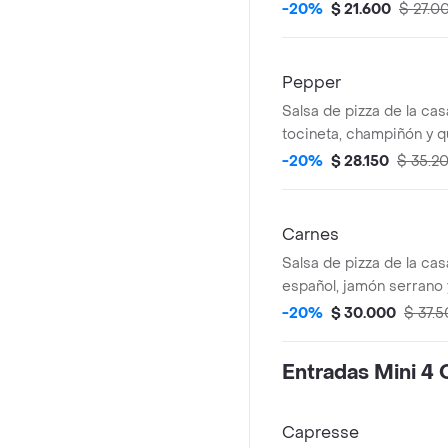
espinaca y queso mozzar
-20%
$ 21.600
$ 27.0
Pepper
Salsa de pizza de la cas
tocineta, champiñón y q
-20%
$ 28.150
$ 35.2
Carnes
Salsa de pizza de la cas
español, jamón serrano
mozzarella.
-20%
$ 30.000
$ 37.
Entradas Mini 4 
Capresse