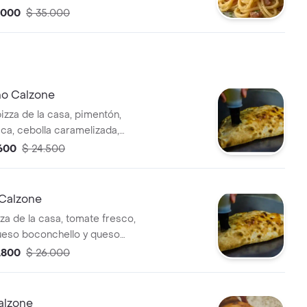
.000
$ 35.000
no Calzone
izza de la casa, pimentón,
aca, cebolla caramelizada,
 queso mozzarella.
.600
$ 24.500
Calzone
za de la casa, tomate fresco,
ueso boconchello y queso
.800
$ 26.000
alzone