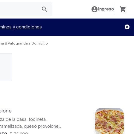
Ingreso
minos y condiciones
una 8 Palogrande a Domicilio
olone
za de la casa, tocineta,
amelizada, queso provolone y
rella.