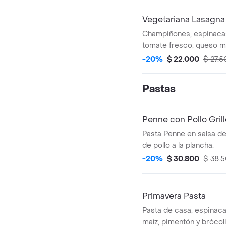
Vegetariana Lasagna
Champiñones, espinacas
tomate fresco, queso m
ricotta.
-20%
$ 22.000
$ 27.5
Pastas
Penne con Pollo Gril
Pasta Penne en salsa de 
de pollo a la plancha.
-20%
$ 30.800
$ 38.
Primavera Pasta
Pasta de casa, espinac
maíz, pimentón y brócoli