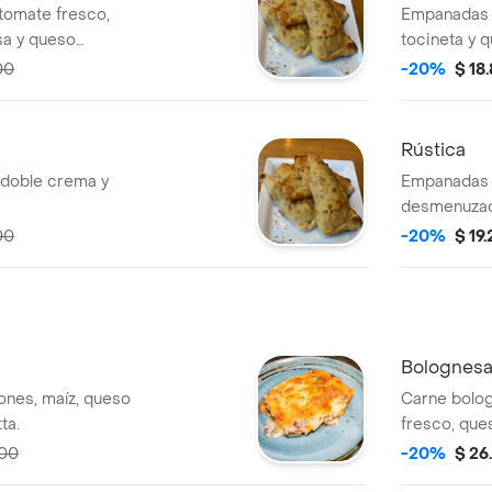
tomate fresco,
Empanadas r
sa y queso
tocineta y 
00
-20%
$ 18
Rústica
doble crema y
Empanadas r
desmenuzad
mozzarella.
00
-20%
$ 19
Bolognesa
ñones, maíz, queso
Carne bolog
ta.
fresco, que
500
-20%
$ 26