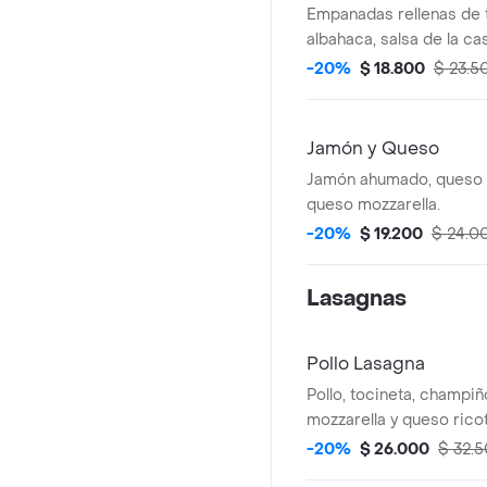
Empanadas rellenas de 
albahaca, salsa de la ca
mozzarella.
-20%
$ 18.800
$ 23.5
Jamón y Queso
Jamón ahumado, queso 
queso mozzarella.
-20%
$ 19.200
$ 24.0
Lasagnas
Pollo Lasagna
Pollo, tocineta, champi
mozzarella y queso ricot
-20%
$ 26.000
$ 32.