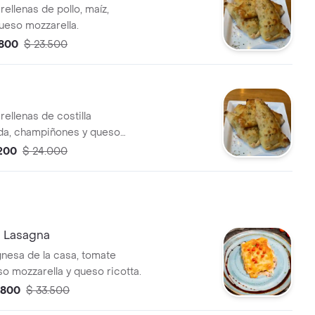
ellenas de pollo, maíz,
queso mozzarella.
.800
$ 23.500
ellenas de costilla
a, champiñones y queso
.200
$ 24.000
 Lasagna
nesa de la casa, tomate
so mozzarella y queso ricotta.
.800
$ 33.500