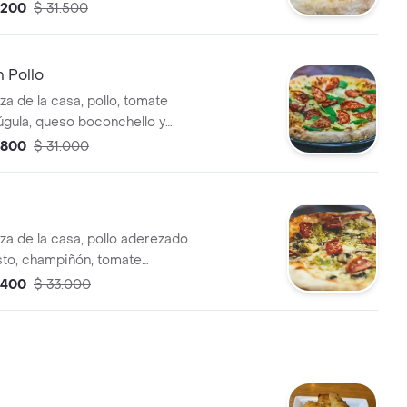
 queso mozzarella.
.200
$ 31.500
 Pollo
za de la casa, pollo, tomate
rúgula, queso boconchello y
rella.
.800
$ 31.000
za de la casa, pollo aderezado
sto, champiñón, tomate
 queso mozzarella.
.400
$ 33.000