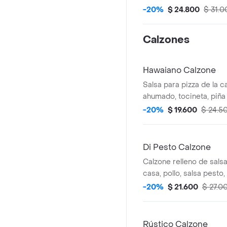
-20%
$ 24.800
$ 31.0
Calzones
Hawaiano Calzone
Salsa para pizza de la c
ahumado, tocineta, piña
mozzarella.
-20%
$ 19.600
$ 24.5
Di Pesto Calzone
Calzone relleno de salsa
casa, pollo, salsa pesto
queso mozzarella.
-20%
$ 21.600
$ 27.0
Rústico Calzone