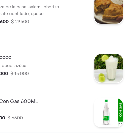
za de la casa, salami, chorizo
mate confitado, queso
 y queso mozzarella.
.600
$ 29.500
 coco
, coco, azúcar
.000
$ 15.000
 Con Gas 600ML
00
$ 6500