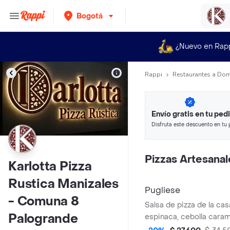
Bogotá
¿Nuevo en Rap
Rappi
Restaurantes a Dom
Envío gratis en tu ped
Disfruta este descuento en tu 
en minutos.
Pizzas Artesanal
Karlotta Pizza
Rustica Manizales
Pugliese
- Comuna 8
Salsa de pizza de la casa
Palogrande
espinaca, cebolla caram
balsámico y queso mozza