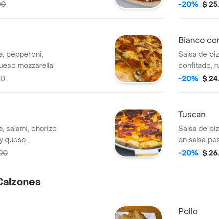
ella.
parmesano y
00
-20%
$ 25
Bianco con
a, pepperoni,
Salsa de piz
ueso mozzarella.
confitado, 
queso mozza
00
-20%
$ 24
Tuscan
a, salami, chorizo
Salsa de piz
 y queso
en salsa pe
confitado y
500
-20%
$ 26
Calzones
Pollo