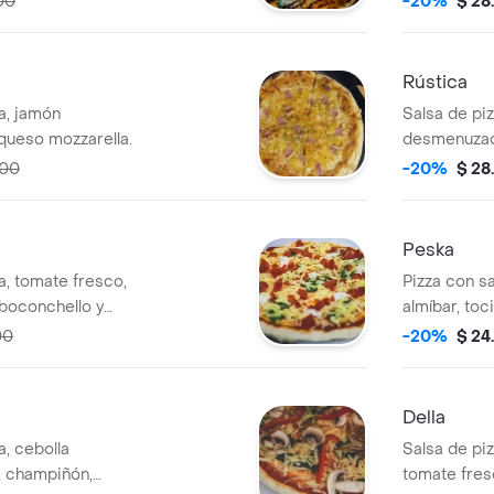
00
-20%
$ 28
Rústica
a, jamón
Salsa de piz
queso mozzarella.
desmenuzada
caramelizad
000
-20%
$ 28
mozzarella.
Peska
a, tomate fresco,
Pizza con sa
 boconchello y
almíbar, toc
00
-20%
$ 24
Della
a, cebolla
Salsa de piz
, champiñón,
tomate fres