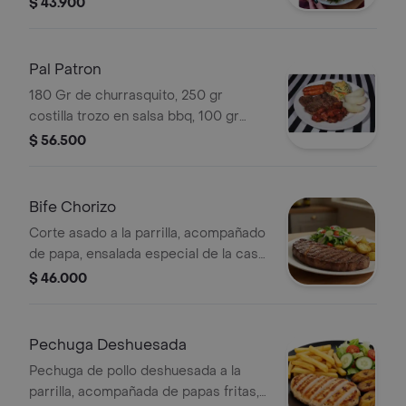
$ 43.900
Pal Patron
180 Gr de churrasquito, 250 gr
costilla trozo en salsa bbq, 100 gr
chorizo, acompañado de papa y
$ 56.500
ensalada.
Bife Chorizo
Corte asado a la parrilla, acompañado
de papa, ensalada especial de la casa
y maduro.
$ 46.000
Pechuga Deshuesada
Pechuga de pollo deshuesada a la
parrilla, acompañada de papas fritas,