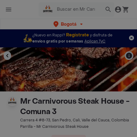
Bogotá
Regístrate
¿Nuevo en Rappi?
y disfruta de
envíos gratis por semanas
Aplican TyC
Mr Carnivorous Steak House -
Comuna 3
Carrera 4 #8-73, San Pedro, Cali, Valle del Cauca, Colombia
Parrilla - Mr Carnivorous Steak House