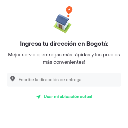
Categorías
Únete a Rappi
Ingresa tu dirección en Bogotá:
Sobre Rappi
Mejor servicio, entregas más rápidas y los precios
más convenientes!
Facebook
Twitter
Instagram
©
2026
Rappi Inc. All rights reserved.
Usar mi ubicación actual
Rappi S.A.S. --- NIT 900.843.898-9 --- Calle 63 # 16A-02
Bogotá D.C. --- notificacionesrappi@rappi.com