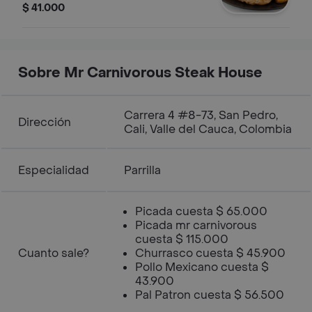
ensalada con tomate y pepino, y
$ 41.000
plátano maduro.
Sobre Mr Carnivorous Steak House
Carrera 4 #8-73, San Pedro,
Dirección
Cali, Valle del Cauca, Colombia
Especialidad
Parrilla
Picada cuesta $ 65.000
Picada mr carnivorous
cuesta $ 115.000
Cuanto sale?
Churrasco cuesta $ 45.900
Pollo Mexicano cuesta $
43.900
Pal Patron cuesta $ 56.500