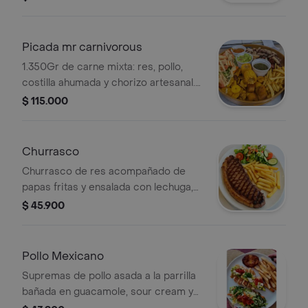
papa, plátano, tomate y lechuga.
Picada mr carnivorous
1.350Gr de carne mixta: res, pollo,
costilla ahumada y chorizo artesanal.
acompañamientos: moneditas de
$ 115.000
plátano, papa criolla, costillas de
mazorca, plátano maduro y papa a la
francesa. se sirve con guacamole,
Churrasco
chimichurri y hogao
Churrasco de res acompañado de
papas fritas y ensalada con lechuga,
tomate y pepino.
$ 45.900
Pollo Mexicano
Supremas de pollo asada a la parrilla
bañada en guacamole, sour cream y
pico de gallo, acompañada de papa.