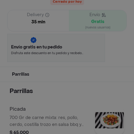
Cerrado por hoy
Delivery
Envío
Gratis
35 min
(nuevos usuarios)
Envío gratis en tu pedido
Disfruta este descuento en tu pedido y recíbelo
en minutos.
Parrillas
Parrillas
Picada
700 Gr de carne mixta: res, pollo,
cerdo, costilla trozo en salsa bbq y
chorizo en trozos, acompañado de
$ 65.000