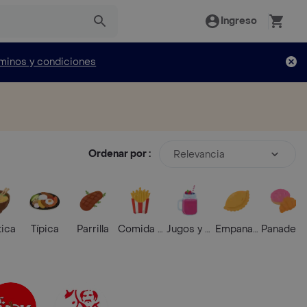
Ingreso
minos y condiciones
Ordenar por :
Relevancia
tica
Típica
Parrilla
Comida Rápida
Jugos y Batidos
Empanadas
Panaderí