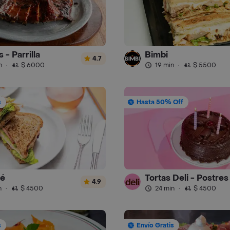
 - Parrilla
Bimbi
4.7
n
·
$ 6000
19 min
·
$ 5500
s
Hasta 50% Off
fé
Tortas Deli - Postres
4.9
n
·
$ 4500
24 min
·
$ 4500
s
Envío Gratis