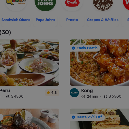
Sandwich Qbano
Papa Johns
Presto
Crepes & Waffles
(30)
s
Envío Gratis
Perú
Kong
4.8
n
·
$ 4500
24 min
·
$ 5500
s
Hasta 23% Off