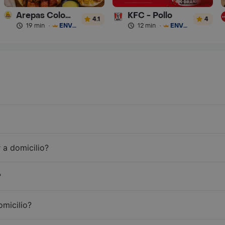
Arepas Colombianas Premium
KFC - Pollo
4.1
4
19 min
·
ENVÍO GRATIS
12 min
·
ENVÍO GRATIS
 a domicilio?
?
omicilio?