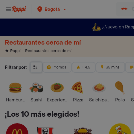
Bogotá
¿Nuevo en Rap
Restaurantes cerca de mí
Restaurantes cerca de mí
Rappi
Filtrar por:
Promos
+ 4.5
35 mins
Hamburguesa
Sushi
Experiencias Foodies
Pizza
Salchipapas
Pollo
S
¡Los 10 más elegidos!