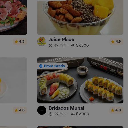
Juice Place
4.5
4.9
49 min
·
$ 6500
Envío Gratis
Bridados Muhai
4.8
4.8
29 min
·
$ 6000