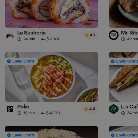
La Sushería
Mr Ribs
4.7
24 min
·
$ 6000
49 mi
Envío Gratis
Envío Grati
Poke
L´s Ca
4.8
19 min
·
$ 4000
34 mi
Envío Gratis
Envío Grati