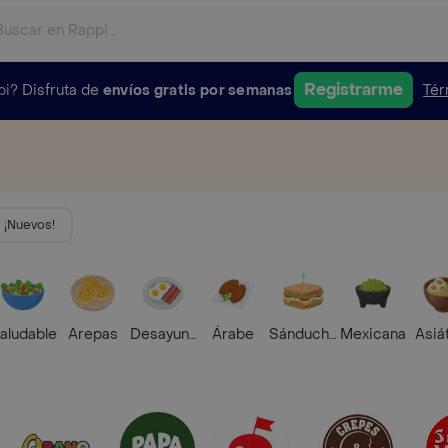
Registrarme
pi?
Disfruta de
envíos gratis por semanas
Tér
¡Nuevos!
aludable
Arepas
Desayunos
Árabe
Sánduches
Mexicana
Asiá