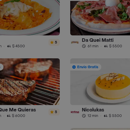
Da Quei Matti
5
n
·
$ 4500
61 min
·
$ 5500
s
Envío Gratis
 Que Me Quieras
Nicolukas
5
n
·
$ 6000
12 min
·
$ 5500