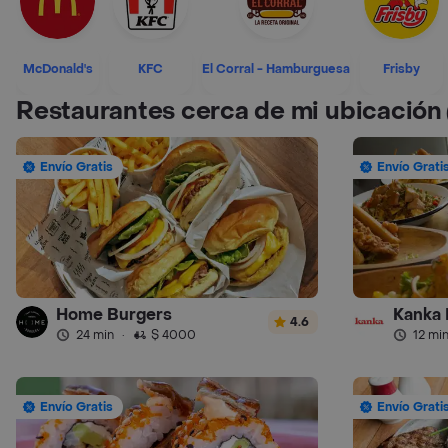
McDonald's
KFC
El Corral - Hamburguesa
Frisby
Restaurantes cerca de mi ubicación
Envío Gratis
Envío Grati
Home Burgers
Kanka 
4.6
24 min
·
$ 4000
12 mi
Envío Gratis
Envío Grati