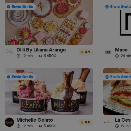
Envío Gratis
Envío Grati
Dlili By Liliana Arango
Masa
4.9
12 min
·
$ 4500
24 mi
Envío Gratis
Envío Grati
Michelle Gelato
La Ces
4.8
12 min
·
$ 4500
19 mi