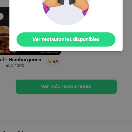
s
Ver restaurantes disponibles
ral - Hamburguesa
4.9
n
·
$ 4000
Ver más restaurantes