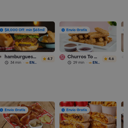
$8,000 Off: mín $65mil
Envío Gratis
hamburguesas Rustica (RDC)
Churros To Go
4.7
4.6
34 min
·
ENVÍO GRATIS
29 min
·
ENVÍO GRATIS
Envío Gratis
Envío Gratis