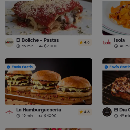
El Boliche - Pastas
Isola
4.5
29 min
·
$ 6000
40 mi
Envío Gratis
Envío Grati
La Hamburgueseria
El Día
4.8
19 min
·
$ 4000
49 mi