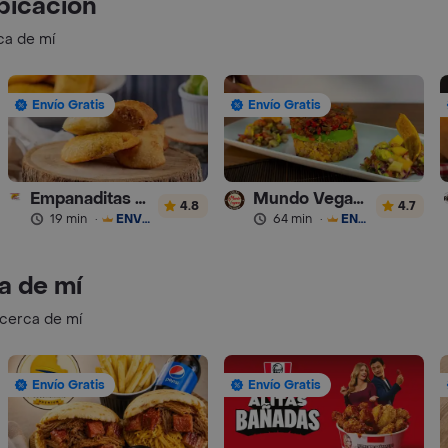
bicación
ca de mí
Envío Gratis
Envío Gratis
Empanaditas de Pipian - Empanadas
Mundo Vegano
4.8
4.7
19 min
·
ENVÍO GRATIS
64 min
·
ENVÍO GRATIS
a de mí
 cerca de mí
Envío Gratis
Envío Gratis