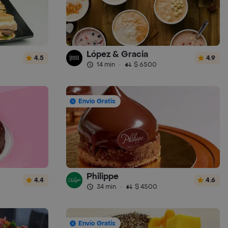
López & Gracia
4.5
4.9
14 min
·
$ 6500
Envío Gratis
Philippe
4.4
4.6
34 min
·
$ 4500
Envío Gratis