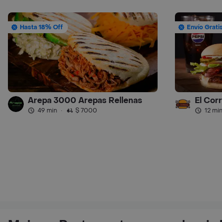
Hasta 18% Off
Envío Grati
Arepa 3000 Arepas Rellenas
El Cor
49 min
·
$ 7000
12 mi