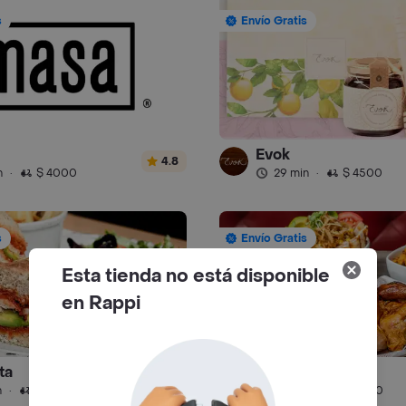
s
Envío Gratis
Evok
4.8
n
·
$ 4000
29 min
·
$ 4500
s
Envío Gratis
Esta tienda no está disponible
en Rappi
ta
Los Pollitos
4.8
n
·
$ 4500
39 min
·
$ 5500