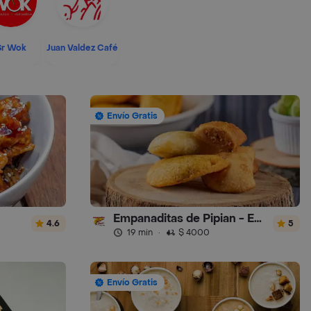
Sr Wok
Juan Valdez Café
Envío Gratis
Empanaditas de Pipian - Empanadas
4.6
5
19 min
·
$ 4000
Envío Gratis