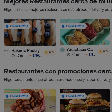
Mejores Restaurantes cerca de mi u
Elige entre los mejores restaurantes que ofrecen delivery cer
Envío Gratis
Envío Gratis
Anastasia Cookies
Hakims Pastry
4.8
4.8
44 min
·
ENVÍO GRATIS
12 min
·
ENVÍO GRATIS
Restaurantes con promociones cerc
Elige restaurantes que ofrecen promociones y hacen delivery
Envío Gratis
Envío Gratis