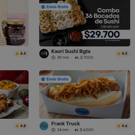
Envío Gratis
Kaori Sushi Bgta
4.4
4.5
39 min
·
$ 7000
Envío Gratis
Frank Truck
4.8
4.6
24 min
·
$ 6000