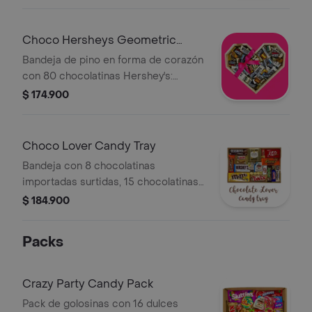
alguno de los productos pueden
variar según disponibilidad*.
Choco Hersheys Geometric
Heart Tray
Bandeja de pino en forma de corazón
con 80 chocolatinas Hershey's:
nuggets, cookies 'n' cream y milk
$ 174.900
chocolate. La presentación o
productos pueden variar según
disponibilidad.
Choco Lover Candy Tray
Bandeja con 8 chocolatinas
importadas surtidas, 15 chocolatinas
fun size surtidas y bombones de
$ 184.900
chocolate. La presentación o alguno
de los productos pueden variar según
Packs
disponibilidad.
Crazy Party Candy Pack
Pack de golosinas con 16 dulces