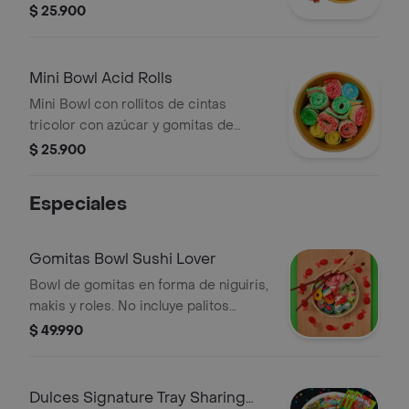
ácidos y temáticos, contiene cintas,
$ 25.900
ojos sangrientos, labios rojos y tiras
rojas de fresa (pueden variar algunos
productos) 150gr.
Mini Bowl Acid Rolls
Mini Bowl con rollitos de cintas
tricolor con azúcar y gomitas de
frutas ácidas. Peso: 150 gr.
$ 25.900
Especiales
Gomitas Bowl Sushi Lover
Bowl de gomitas en forma de niguiris,
makis y roles. No incluye palitos
chinos. La presentación o algunos
$ 49.990
dulces pueden variar según
disponibilidad.
Dulces Signature Tray Sharing