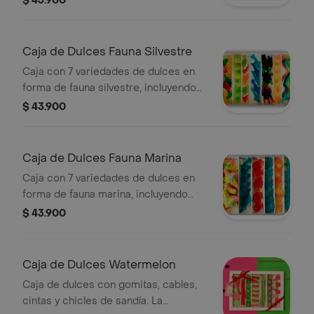
$ 43.900
algunos dulces pueden variar según
disponibilidad.
Caja de Dulces Fauna Silvestre
Caja con 7 variedades de dulces en
forma de fauna silvestre, incluyendo
gomitas. La presentación o alguno de
$ 43.900
los dulces pueden variar según
disponibilidad.
Caja de Dulces Fauna Marina
Caja con 7 variedades de dulces en
forma de fauna marina, incluyendo
gomitas de estrellas y peces. La
$ 43.900
presentación o alguno de los dulces
pueden variar según disponibilidad.
Caja de Dulces Watermelon
Caja de dulces con gomitas, cables,
cintas y chicles de sandía. La