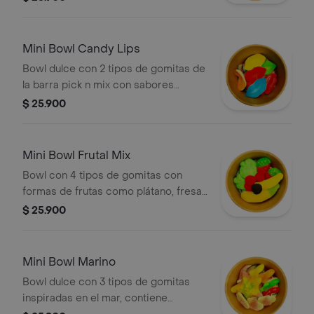
cerebros, dedos, encías y otras
formas espeluznantes (los dulces
pueden variar según disponibilidad)
Mini Bowl Candy Lips
150gr.
Bowl dulce con 2 tipos de gomitas de
la barra pick n mix con sabores
frutales y divertidas figuras de labios
$ 25.900
en colores vibrantes sobre una base
de cintas ácidas.150gr.
Mini Bowl Frutal Mix
Bowl con 4 tipos de gomitas con
formas de frutas como plátano, fresa,
mora y frambuesa, textura suave y
$ 25.900
sabores frutales clásicos (algunos
productos pueden variar de acuerdo
a disponibilidad)150gr.
Mini Bowl Marino
Bowl dulce con 3 tipos de gomitas
inspiradas en el mar, contiene