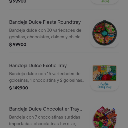
chocolates y dulces. La presentación
$ 99.900
o productos pueden variar según
disponibilidad.
Bandeja Dulce Fiesta Roundtray
Bandeja dulce con 30 variedades de
gomitas, chocolates, dulces y chicles
importados surtidos de la barra pick n
$ 99.900
mix. la presentación o alguno de los
productos pueden variar según
disponibilidad.
Bandeja Dulce Exotic Tray
Bandeja dulce con 15 variedades de
golosinas, 1 chocolatina y 2 golosinas
importadas surtidas. La presentación
$ 149.900
o algunos productos pueden variar
según disponibilidad.
Bandeja Dulce Chocolatier Tray
Sharing
Bandeja con 7 chocolatinas surtidas
importadas, chocolatinas fun size,