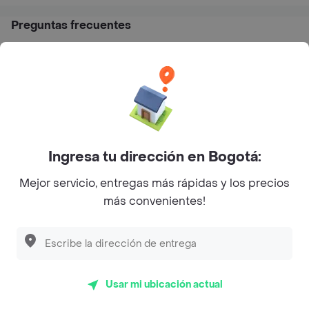
Preguntas frecuentes
¿Candy & Gifts hace entrega a domicilio?
¿Cuál es la dirección de Candy & Gifts?
¿Cuáles son las promociones de Candy & Gifts?
Ingresa tu dirección en Bogotá:
Restaurantes similares a Candy & Gifts - Suba
Mejor servicio, entregas más rápidas y los precios
más convenientes!
L´s Café
Philippe
Baskin Robbins
Usar mi ubicación actual
La Cesta