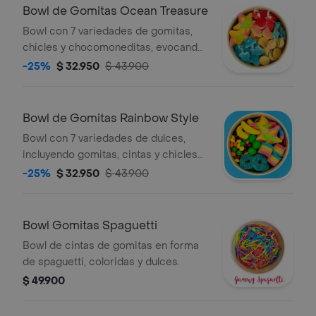
Bowl de Gomitas Ocean Treasure
Bowl con 7 variedades de gomitas,
chicles y chocomoneditas, evocando
los tesoros del océano. La
-25%
$ 32.950
$ 43.900
presentación o alguno de los dulces
pueden variar según disponibilidad.
Bowl de Gomitas Rainbow Style
Bowl con 7 variedades de dulces,
incluyendo gomitas, cintas y chicles
de colores. La presentación o alguno
-25%
$ 32.950
$ 43.900
de los dulces pueden variar según
disponibilidad.
Bowl Gomitas Spaguetti
Bowl de cintas de gomitas en forma
de spaguetti, coloridas y dulces.
$ 49.900