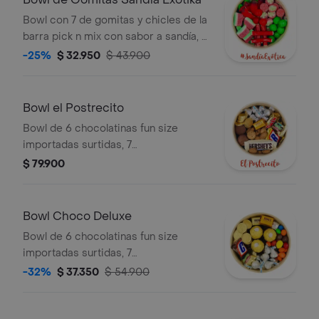
Bowl con 7 de gomitas y chicles de la
barra pick n mix con sabor a sandía, y
canela (puede tener leves sabores
-25%
$ 32.950
$ 43.900
picantes)
Bowl el Postrecito
Bowl de 6 chocolatinas fun size
importadas surtidas, 7
chocomonedas, 7 kisses, galletitas y
$ 79.900
chocomelos de base. la presentación
o alguno de los dulces pueden variar
según disponibilidad.
Bowl Choco Deluxe
Bowl de 6 chocolatinas fun size
importadas surtidas, 7
chocomonedas, 7 kisses, m&m, 3
-32%
$ 37.350
$ 54.900
ferreros rocher y chocomelos de
base. la presentación o alguno de los
dulces pueden variar según