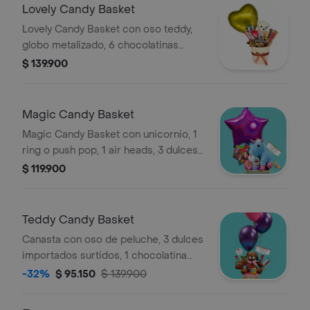
Lovely Candy Basket
Lovely Candy Basket con oso teddy,
globo metalizado, 6 chocolatinas
surtidas y 3 bombones Ferrero
$ 139.900
Rocher. La presentación o productos
pueden variar según disponibilidad.
Magic Candy Basket
Magic Candy Basket con unicornio, 1
ring o push pop, 1 air heads, 3 dulces
surtidos mini, 1 chicle surtido
$ 119.900
importado y 1 globo metalizado. La
presentación o productos pueden
variar según disponibilidad.
Teddy Candy Basket
Canasta con oso de peluche, 3 dulces
importados surtidos, 1 chocolatina
importada y 3 globos de helio. La
-32%
$ 95.150
$ 139.900
presentación o productos pueden
variar según disponibilidad.