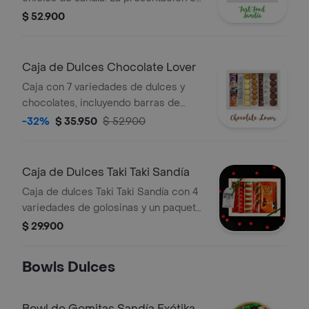
algunos dulces pueden variar según
$ 52.900
disponibilidad.
Caja de Dulces Chocolate Lover
Caja con 7 variedades de dulces y
chocolates, incluyendo barras de
chocolate, monedas de chocolate,
-32%
$ 35.950
$ 52.900
galletas y gomitas. La presentación
puede variar según disponibilidad.
Caja de Dulces Taki Taki Sandía
Caja de dulces Taki Taki Sandía con 4
variedades de golosinas y un paquete
de Takis Volcán.
$ 29.900
Bowls Dulces
Bowl de Gomitas Sandía Exótika