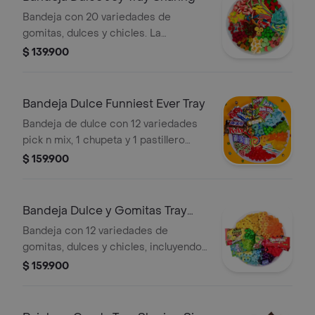
Bandeja con 20 variedades de
gomitas, dulces y chicles. La
selección puede variar según
$ 139.900
disponibilidad.
Bandeja Dulce Funniest Ever Tray
Bandeja de dulce con 12 variedades
pick n mix, 1 chupeta y 1 pastillero
swikar, 6 dulces y 3 chocolatinas
$ 159.900
surtidas importadas, 3 nerds mini 15
jr.
Bandeja Dulce y Gomitas Tray
Sharing
Bandeja con 12 variedades de
gomitas, dulces y chicles, incluyendo
6 dulces surtidos americanos. La
$ 159.900
presentación o productos pueden
variar según disponibilidad.