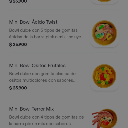
estrellas, tiburones y figuras marinas
$ 25.900
en colores vivos y sabores frutales.
(algunos productos pueden variar de
acuerdo a disponibilidad en
Mini Bowl Ácido Twist
tienda)150gr.
Bowl dulce con 5 tipos de gomitas
ácidas de la barra pick n mix, incluye
rollitos de colores, aros rellenos de
$ 25.900
crema y formas variadas (algunos
pueden variar de acuerdo a
disponibilidad)150gr.
Mini Bowl Ositos Frutales
Bowl dulce con gomita clásica de
ositos multicolores con sabores
frutales como piña, cereza, limón,
$ 25.900
manzana y naranja, suaves,
masticables, perfectos para todos los
gustos.150gr.
Mini Bowl Terror Mix
Bowl dulce con 4 tipos de gomitas de
la barra pick n mix con sabores