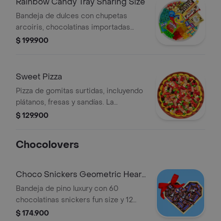
Rainbow Candy Tray Sharing Size
Bandeja de dulces con chupetas
arcoiris, chocolatinas importadas
surtidas, mini Nerds, gomitas variadas
$ 199.900
y chicle. La presentación o productos
pueden variar según disponibilidad.
Sweet Pizza
Pizza de gomitas surtidas, incluyendo
plátanos, fresas y sandías. La
selección puede variar según
$ 129.900
disponibilidad.
Chocolovers
Choco Snickers Geometric Heart
Tray
Bandeja de pino luxury con 60
chocolatinas snickers fun size y 12
hershey´s kisses. la presentación o
$ 174.900