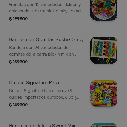
Size
Gomitas con 12 variedades, dulces y
chicles de la barra pick n mix, 1 candy
gift, 1 pastillero de dulcería artesanal
$ 199.900
swikar, 3 fun dip, 2 barras de dulce, 15
dulces jolly rancher, 3 chocolatinas
surtidas fun size, 3 air heads, 4 nerds
Bandeja de Gomitas Sushi Candy
mini. la presentación o alguno de los
Bandeja con 24 variedades de
productos pueden variar según
gomitas de la barra pick n mix en
disponibilidad.
forma de sushi, makis, nigiris,
$ 159.900
wakame, frutas, y wontons. la
presentación o alguno de los
productos pueden variar según
Dulces Signature Pack
disponibilidad.
Dulces Signature Pack: Incluye 9
dulces importados surtidos, 6 Jolly
Rancher, 1 chocolatina importada y 1
$ 149.900
rollo de chicle. La presentación o
productos pueden variar según
disponibilidad.
Bandeja de Dulces Sweet Mix