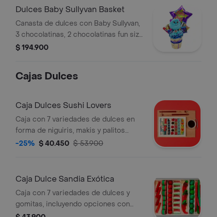
disponibilidad.
Dulces Baby Sullyvan Basket
Canasta de dulces con Baby Sullyvan,
3 chocolatinas, 2 chocolatinas fun size
importadas surtidas, 4 golosinas
$ 194.900
surtidas y globo metalizado. La
presentación o productos pueden
Cajas Dulces
variar.
Caja Dulces Sushi Lovers
Caja con 7 variedades de dulces en
forma de niguiris, makis y palitos
chinos. La presentación o algunos
-25%
$ 40.450
$ 53.900
dulces pueden variar según
disponibilidad.
Caja Dulce Sandia Exótica
Caja con 7 variedades de dulces y
gomitas, incluyendo opciones con
sabores picantes. La presentación y