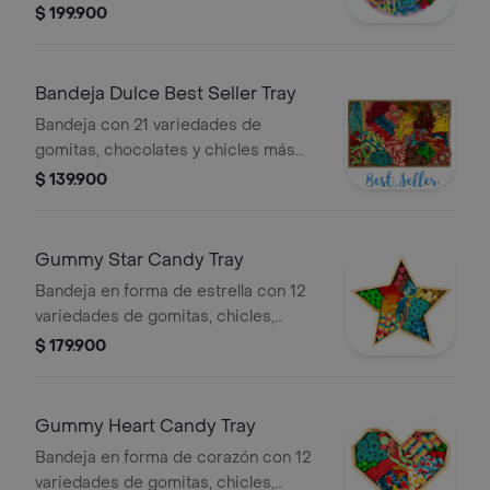
gomitas y chicles de barra pick n mix.
$ 199.900
La presentación o productos pueden
variar según disponibilidad.
Bandeja Dulce Best Seller Tray
Bandeja con 21 variedades de
gomitas, chocolates y chicles más
vendidos. La presentación o
$ 139.900
productos pueden variar según
disponibilidad.
Gummy Star Candy Tray
Bandeja en forma de estrella con 12
variedades de gomitas, chicles,
cintas, chocmelos, chocomoneditas y
$ 179.900
dulces Jolly Rancher. La presentación
o productos pueden variar según
disponibilidad.
Gummy Heart Candy Tray
Bandeja en forma de corazón con 12
variedades de gomitas, chicles,