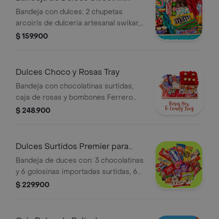
Bandeja con dulces: 2 chupetas
arcoiris de dulceria artesanal swikar,
4 chocolatinas importadas surtidas, 2
$ 159.900
barras de dulce y 10 variedades de
gomitas, chocolates, dulces y chicles
de la barra pick n mix. la presentación
Dulces Choco y Rosas Tray
o alguno de los productos pueden
Bandeja con chocolatinas surtidas,
variar según disponibilidad.
caja de rosas y bombones Ferrero
Rocher. La presentación o productos
$ 248.900
pueden variar según disponibilidad.
Dulces Surtidos Premier para
Compartir
Bandeja de duces con: 3 chocolatinas
y 6 golosinas importadas surtidas, 6
golosinas fun size, 2 air heads, 1 push
$ 229.900
y 1 ring pop, 1 chicle x mt. la
presentación o alguno de los
productos pueden variar según