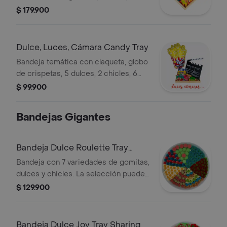
cables y cintas. La presentación o
$ 179.900
algunos productos pueden variar
según disponibilidad.
Dulce, Luces, Cámara Candy Tray
Bandeja temática con claqueta, globo
de crispetas, 5 dulces, 2 chicles, 6
chocolates surtidos, 3 Ferrero y 6
$ 99.900
gomitas surtidas.
Bandejas Gigantes
Bandeja Dulce Roulette Tray
Sharing
Bandeja con 7 variedades de gomitas,
dulces y chicles. La selección puede
variar según disponibilidad.
$ 129.900
Bandeja Dulce Joy Tray Sharing