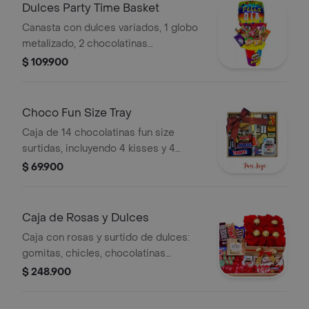
disponibilidad.
Dulces Party Time Basket
Canasta con dulces variados, 1 globo
metalizado, 2 chocolatinas
importadas y 17 golosinas surtidas. La
$ 109.900
presentación o productos pueden
variar según disponibilidad.
Choco Fun Size Tray
Caja de 14 chocolatinas fun size
surtidas, incluyendo 4 kisses y 4
chocomoneditas. La presentación o
$ 69.900
alguno de los productos pueden
variar según disponibilidad.
Caja de Rosas y Dulces
Caja con rosas y surtido de dulces:
gomitas, chicles, chocolatinas
importadas como Ferrero Rocher,
$ 248.900
KitKat, Kinder Bueno y más. La
presentación puede variar según