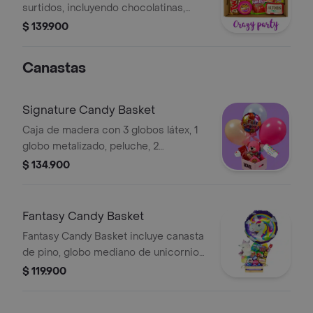
surtidos, incluyendo chocolatinas,
chicles y caramelos importados. La
$ 139.900
presentación o productos pueden
variar según disponibilidad.
Canastas
Signature Candy Basket
Caja de madera con 3 globos látex, 1
globo metalizado, peluche, 2
chocolatinas, 1 chicle y 1 dulce surtido
$ 134.900
importado. La presentación puede
variar según disponibilidad.
Fantasy Candy Basket
Fantasy Candy Basket incluye canasta
de pino, globo mediano de unicornio y
8 golosinas importadas surtidas. La
$ 119.900
presentación puede variar según
disponibilidad.