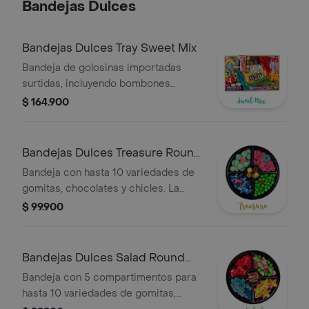
Bandejas Dulces
Bandejas Dulces Tray Sweet Mix
Bandeja de golosinas importadas
surtidas, incluyendo bombones
Ferrero Rocher, Twix, Snickers,
$ 164.900
M&M's y más. La presentación o
alguno de los productos pueden
variar según disponibilidad.
Bandejas Dulces Treasure Round
Tray
Bandeja con hasta 10 variedades de
gomitas, chocolates y chicles. La
presentación o productos pueden
$ 99.900
variar según disponibilidad.
Bandejas Dulces Salad Round
Tray
Bandeja con 5 compartimentos para
hasta 10 variedades de gomitas,