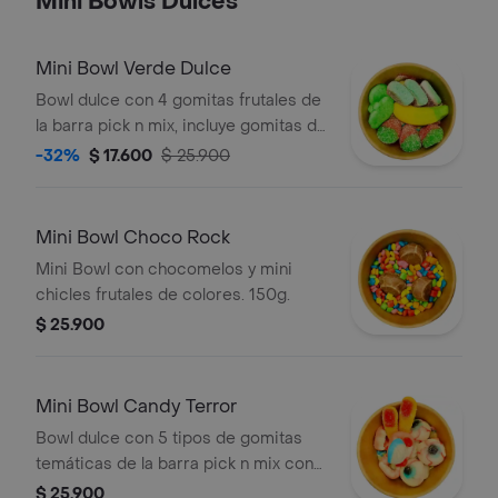
Mini Bowls Dulces
Mini Bowl Verde Dulce
Bowl dulce con 4 gomitas frutales de
la barra pick n mix, incluye gomitas de
sandía, banano, nube verde y cintas
-32%
$ 17.600
$ 25.900
de limón. (algunos productos pueden
variar de acuerdo a disponibilidad).
150gr.
Mini Bowl Choco Rock
Mini Bowl con chocomelos y mini
chicles frutales de colores. 150g.
$ 25.900
Mini Bowl Candy Terror
Bowl dulce con 5 tipos de gomitas
temáticas de la barra pick n mix con
sabores y figuras variadas: ojos,
$ 25.900