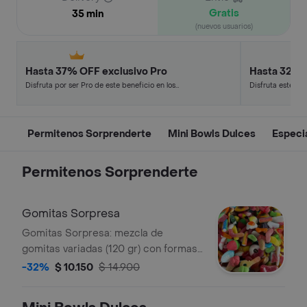
Gratis
35 min
(nuevos usuarios)
Hasta 37% OFF exclusivo Pro
Hasta 32% 
Disfruta por ser Pro de este beneficio en los
Disfruta este de
restaurantes y tiendas más top.
en minutos.
Permitenos Sorprenderte
Mini Bowls Dulces
Especi
Permitenos Sorprenderte
Gomitas Sorpresa
Gomitas Sorpresa: mezcla de
gomitas variadas (120 gr) con formas
y sabores diferentes. Cada pedido es
-32%
$ 10.150
$ 14.900
único.