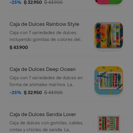
presentación o algunos dulces
-25%
$ 32.950
$ 43.900
pueden variar según disponibilidad.
Caja de Dulces Rainbow Style
Caja con 7 variedades de dulces,
incluyendo gomitas de colores del
arcoíris. La presentación o algunos
$ 43.900
dulces pueden variar según
disponibilidad.
Caja de Dulces Deep Ocean
Caja con 7 variedades de dulces en
forma de animales marinos. La
selección puede variar según
-25%
$ 32.950
$ 43.900
disponibilidad.
Caja de Dulces Sandía Lover
Caja de dulces con gomitas, cables,
cintas y chicles de sandía. La