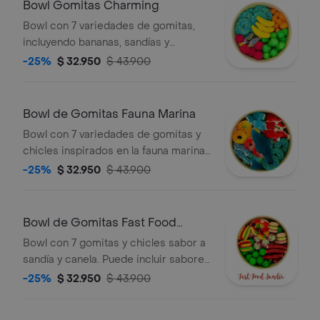
Bowl Gomitas Charming
disponibilidad.
Bowl con 7 variedades de gomitas,
incluyendo bananas, sandías y
frambuesas, además de chicles y
-25%
$ 32.950
$ 43.900
grajeas. Base de cintas.
Bowl de Gomitas Fauna Marina
Bowl con 7 variedades de gomitas y
chicles inspirados en la fauna marina.
La selección puede variar según
-25%
$ 32.950
$ 43.900
disponibilidad.
Bowl de Gomitas Fast Food
Sandía
Bowl con 7 gomitas y chicles sabor a
sandía y canela. Puede incluir sabores
picantes. La presentación o dulces
-25%
$ 32.950
$ 43.900
pueden variar según disponibilidad.