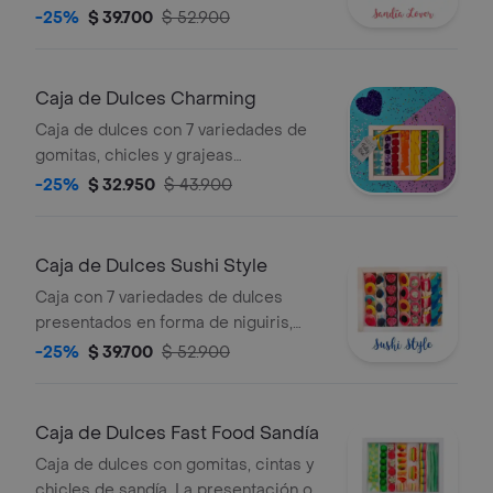
presentación o algunos dulces
-25%
$ 39.700
$ 52.900
pueden variar según disponibilidad.
Caja de Dulces Charming
Caja de dulces con 7 variedades de
gomitas, chicles y grajeas
organizados en forma de arcoíris. La
-25%
$ 32.950
$ 43.900
presentación o alguno de los dulces
pueden variar según disponibilidad.
Caja de Dulces Sushi Style
Caja con 7 variedades de dulces
presentados en forma de niguiris,
makis y palitos chinos. La
-25%
$ 39.700
$ 52.900
presentación o alguno de los dulces
pueden variar según disponibilidad.
Caja de Dulces Fast Food Sandía
Caja de dulces con gomitas, cintas y
chicles de sandía. La presentación o