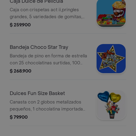
Caja Dulce de Película
disponibilidad.
Caja con crispetas act ii,pringles
grandes, 5 variedades de gomitas,
dulces y chicles de la barra pick n
$ 259.900
mix, 6 dulces surtidos importados, 3
chocolatinas surtidas importadas y 8
chocolatinas surtidas fun size. la
Bandeja Choco Star Tray
presentación o alguno de los
Bandeja de pino en forma de estrella
productos pueden variar según
con 25 chocolatinas surtidas, 100
disponibilidad.
kisses y 6 bombones Ferrero Rocher.
$ 268.900
La presentación o productos pueden
variar según disponibilidad.
Dulces Fun Size Basket
Canasta con 2 globos metalizados
pequeños, 1 chocolatina importada
surtida, 14 chocolatinas fun size y 2
$ 79.900
bombones Ferrero. La presentación o
productos pueden variar según