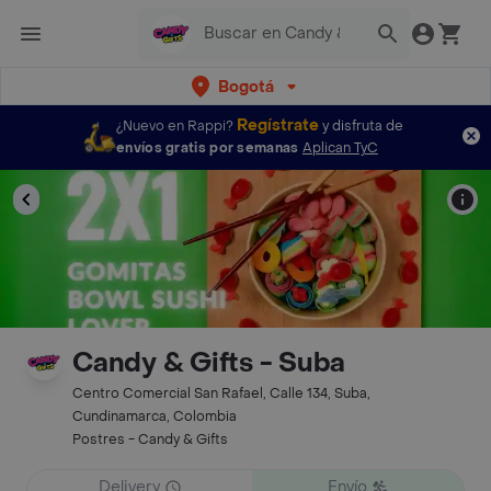
Bogotá
Regístrate
¿Nuevo en Rappi?
y disfruta de
envíos gratis por semanas
Aplican TyC
Candy & Gifts - Suba
Centro Comercial San Rafael, Calle 134, Suba,
Cundinamarca, Colombia
Postres - Candy & Gifts
Delivery
Envío