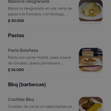
Mazorca Desgranada
Mazorca desgranada en una cama de
papas a la francesa, con lechuga,
cerdo, pollo, salchicha, queso y salsa
$ 30.000
de la casa.
Pastas
Pasta Boloñesa
Pasta con carne molida, salsa a base
de tomates, queso parmesano,
acompañado con pan tostado en
$ 36.000
mantequilla de ajo
Bbq (barbecue)
Costillas Bbq
Costillas de cerdo en salsa barbecue,