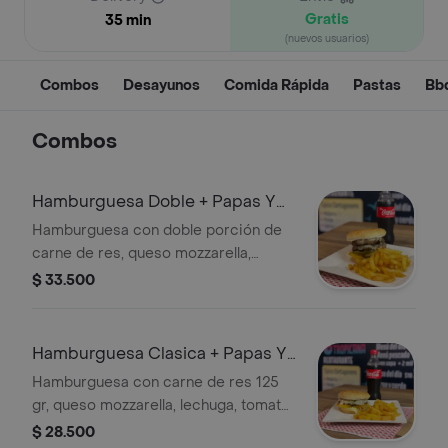
Gratis
35 min
(nuevos usuarios)
Combos
Desayunos
Comida Rápida
Pastas
Bbq
Combos
Hamburguesa Doble + Papas Y
Gaseosa
Hamburguesa con doble porción de
carne de res, queso mozzarella,
pepinillos, lechuga, tomate y salsas,
$ 33.500
en combo con papas y gaseosa
Hamburguesa Clasica + Papas Y
Gaseosa
Hamburguesa con carne de res 125
gr, queso mozzarella, lechuga, tomate
y salsas. Incluye papas fritas y
$ 28.500