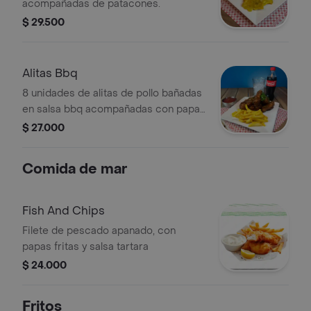
acompañadas de patacones.
$ 29.500
Alitas Bbq
8 unidades de alitas de pollo bañadas
en salsa bbq acompañadas con papas
a la francesa
$ 27.000
Comida de mar
Fish And Chips
Filete de pescado apanado, con
papas fritas y salsa tartara
$ 24.000
Fritos