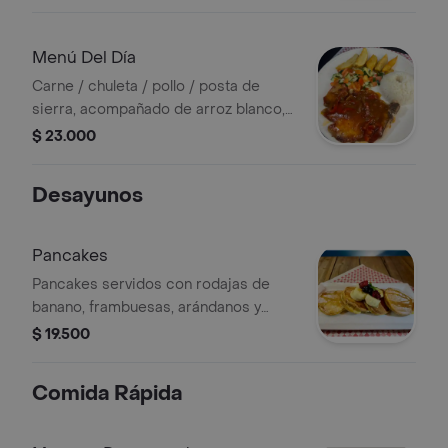
gaseosa.
Menú Del Día
Carne / chuleta / pollo / posta de
sierra, acompañado de arroz blanco,
tajadas/patacón, ensalada y bebida.
$ 23.000
Desayunos
Pancakes
Pancakes servidos con rodajas de
banano, frambuesas, arándanos y
miel/syrup.
$ 19.500
Comida Rápida