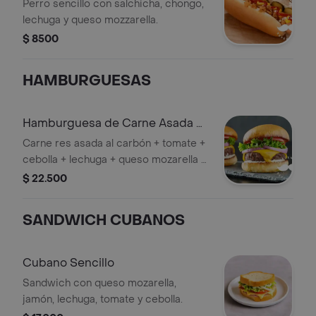
Perro sencillo con salchicha, chongo,
lechuga y queso mozzarella.
$ 8500
HAMBURGUESAS
Hamburguesa de Carne Asada Al
Carbón
Carne res asada al carbón + tomate +
cebolla + lechuga + queso mozarella +
jamón + papa francesa.
$ 22.500
SANDWICH CUBANOS
Cubano Sencillo
Sandwich con queso mozarella,
jamón, lechuga, tomate y cebolla.