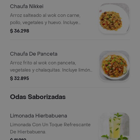
Chaufa Nikkei
Arroz salteado al wok con carne,
pollo, vegetales y huevo. Incluye
zanahoria, pimientos y cebolla.
$ 36.298
Chaufa De Panceta
Arroz frito al wok con panceta,
vegetales y chalaquitas. Incluye limón
para acompañar.
$ 32.895
Odas Saborizadas
Limonada Hierbabuena
Limonada Con Un Toque Refrescante
De Hierbabuena.