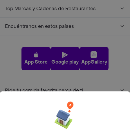
Top Marcas y Cadenas de Restaurantes
Encuéntranos en estos países
App Store
Google play
AppGallery
Pide tu comida favorita cerca de ti
Categorías
Únete a Rappi