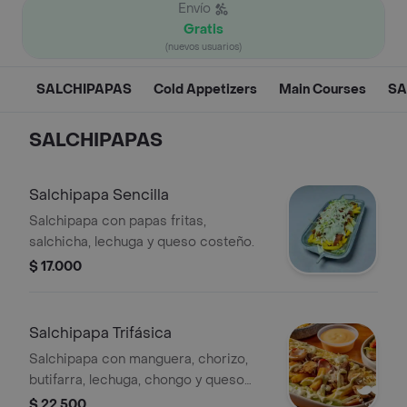
Envío
Gratis
(nuevos usuarios)
SALCHIPAPAS
Cold Appetizers
Main Courses
SA
SALCHIPAPAS
Salchipapa Sencilla
Salchipapa con papas fritas,
salchicha, lechuga y queso costeño.
$ 17.000
Salchipapa Trifásica
Salchipapa con manguera, chorizo,
butifarra, lechuga, chongo y queso
costeño.
$ 22.500