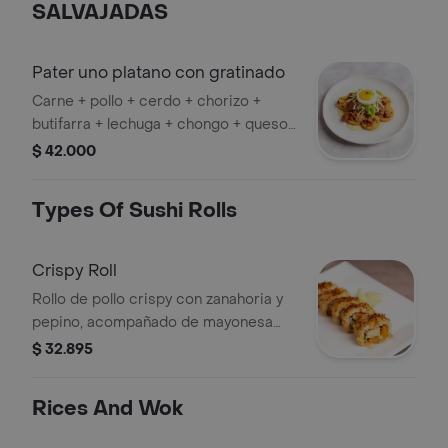
SALVAJADAS
Pater uno platano con gratinado
Carne + pollo + cerdo + chorizo +
butifarra + lechuga + chongo + queso
costeño + mozarella gratinado +
$ 42.000
platano + grillé.
Types Of Sushi Rolls
Crispy Roll
Rollo de pollo crispy con zanahoria y
pepino, acompañado de mayonesa
con wasabi, manzana verde y cebolla
$ 32.895
frita crujiente.
Rices And Wok