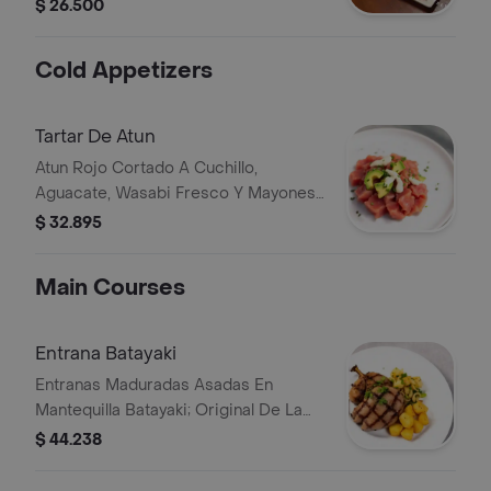
y queso costeño.
$ 26.500
Cold Appetizers
Tartar De Atun
Atun Rojo Cortado A Cuchillo,
Aguacate, Wasabi Fresco Y Mayonesa
Japonesa.
$ 32.895
Main Courses
Entrana Batayaki
Entranas Maduradas Asadas En
Mantequilla Batayaki; Original De La
Parrilla Japonesa, Acompanadas Con
$ 44.238
Vegetales Frescos Salteados, Y
Papas Amarillas Salteadas