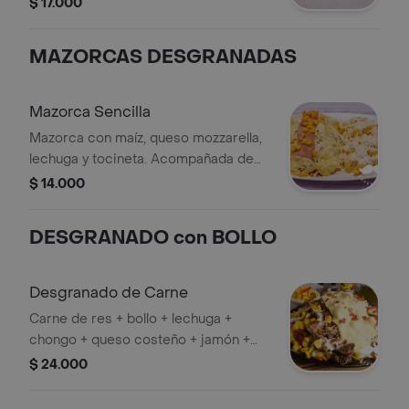
$ 17.000
MAZORCAS DESGRANADAS
Mazorca Sencilla
Mazorca con maíz, queso mozzarella,
lechuga y tocineta. Acompañada de
papas fritas con queso rallado.
$ 14.000
DESGRANADO con BOLLO
Desgranado de Carne
Carne de res + bollo + lechuga +
chongo + queso costeño + jamón +
salteado de pimentón y cebolla.
$ 24.000