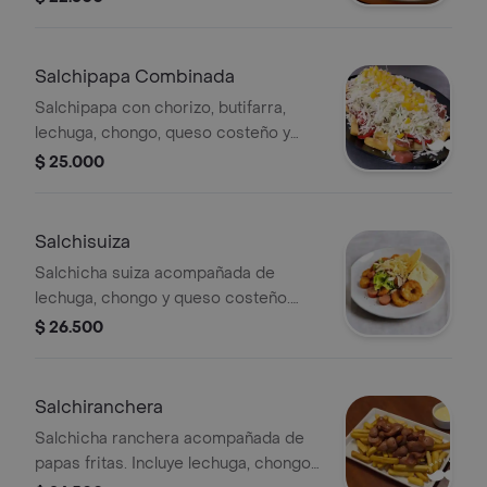
Salchipapa Combinada
Salchipapa con chorizo, butifarra,
lechuga, chongo, queso costeño y
maíz tierno.
$ 25.000
Salchisuiza
Salchicha suiza acompañada de
lechuga, chongo y queso costeño.
Incluye aros de cebolla y papas en
$ 26.500
rodajas.
Salchiranchera
Salchicha ranchera acompañada de
papas fritas. Incluye lechuga, chongo