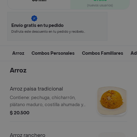
(nuevos usuarios)
Envío gratis en tu pedido
Disfruta este descuento en tu pedido y recíbelo
en minutos.
Arroz
Combos Personales
Combos Familiares
Ad
Arroz
Arroz paisa tradicional
Contiene: pechuga, chicharrón,
plátano maduro, costilla ahumada y
maíz, todo mezclado con el arroz
$ 20.500
Arroz ranchero