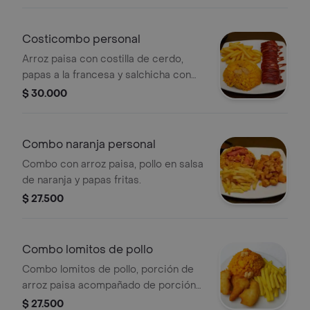
de una gaseosa personal.
Costicombo personal
Arroz paisa con costilla de cerdo,
papas a la francesa y salchicha con
salsa.
$ 30.000
Combo naranja personal
Combo con arroz paisa, pollo en salsa
de naranja y papas fritas.
$ 27.500
Combo lomitos de pollo
Combo lomitos de pollo, porción de
arroz paisa acompañado de porción
de papas y 3 lomos de pollo
$ 27.500