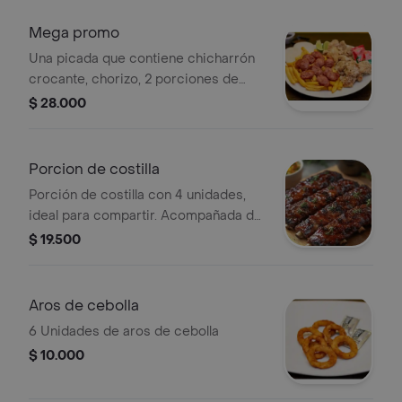
Mega promo
Una picada que contiene chicharrón
crocante, chorizo, 2 porciones de
papa, arepas, ají y limón
$ 28.000
Porcion de costilla
Porción de costilla con 4 unidades,
ideal para compartir. Acompañada de
hierbas frescas.
$ 19.500
Aros de cebolla
6 Unidades de aros de cebolla
$ 10.000