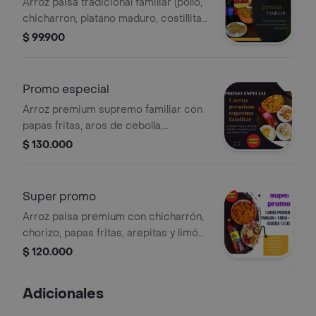
Arroz paisa tradicional familiar (pollo,
chicharron, platano maduro, costillita
ahumada, maiz) acompañado de 3
$ 99.900
milanesas de pollo y una gaseosa 1.5
Promo especial
Arroz premium supremo familiar con
papas fritas, aros de cebolla,
croquetas de yuca y bebida de 1.5
$ 130.000
litros.
Super promo
Arroz paisa premium con chicharrón,
chorizo, papas fritas, arepitas y limón.
Incluye gaseosa de 1.5 litros.
$ 120.000
Adicionales