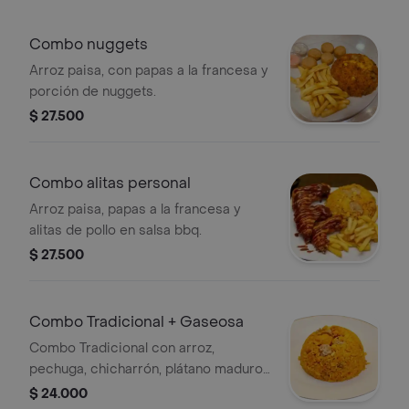
Combo nuggets
Arroz paisa, con papas a la francesa y
porción de nuggets.
$ 27.500
Combo alitas personal
Arroz paisa, papas a la francesa y
alitas de pollo en salsa bbq.
$ 27.500
Combo Tradicional + Gaseosa
Combo Tradicional con arroz,
pechuga, chicharrón, plátano maduro,
costilla ahumada y maíz, acompañado
$ 24.000