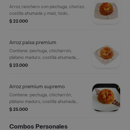
Arroz ranchero con pechuga, chorizo,
costilla ahumada y maíz, todo
mezclado con el arroz.
$ 22.000
Arroz paisa premium
Contiene: pechuga, chicharrón,
plátano maduro, costilla ahumada,
chorizo y maíz, todo mezclado con el
$ 23.000
arroz
Arroz premium supremo
Contiene: pechuga, chicharrón,
plátano maduro, costilla ahumada,
chorizo, mix de verdura tocineta
$ 25.000
ahumada y maíz, todo mezclado con el
arroz
Combos Personales