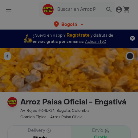
Bogotá
Regístrate
¿Nuevo en Rappi?
y disfruta de
envíos gratis por semanas
Aplican TyC
Arroz Paisa Oficial - Engativá
Av. Rojas #64b-24, Bogotá, Colombia
Comida Típica - Arroz Paisa Oficial
Delivery
Envío
Gratis
35 min