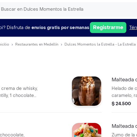
Registrarme
pi?
Disfruta de
envíos gratis por semanas
Tér
icilio
Restaurantes en Medellín
Dulces Momentos la Estrella - La Estrella
Malteada 
e crema de whisky,
Helado de ca
illy, 1 chocolate
caramelo, ra
barquillo.
$ 24.500
Malteada
 chocoolate,
Zumo de la