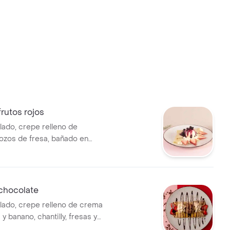
rutos rojos
lado, crepe relleno de
trozos de fresa, bañado en
l de arándanos.
chocolate
elado, crepe relleno de crema
 y banano, chantilly, fresas y
ocolate.