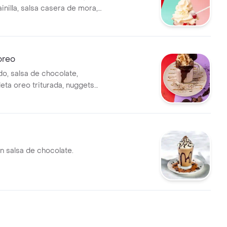
inilla, salsa casera de mora,
uipitos, y 1 bombombum.
oreo
do, salsa de chocolate,
alleta oreo triturada, nuggets
galleta oreo.
n salsa de chocolate.