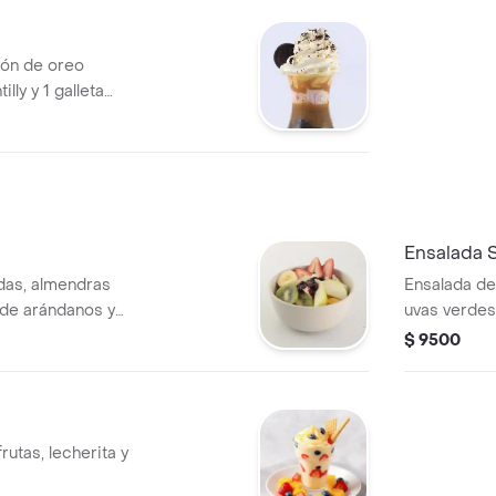
ión de oreo
illy y 1 galleta
Ensalada S
das, almendras
Ensalada de
l de arándanos y
uvas verdes
saludable.
$ 9500
rutas, lecherita y