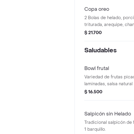
Copa oreo
2 Bolas de helado, porc
triturada, arequipe, chant
oreo.
$ 21.700
Saludables
Bowl frutal
Variedad de frutas pica
laminadas, salsa natura
yogurt griego (40gr)
$ 16.500
Salpicón sin Helado
Tradicional salpicón de f
1 barquillo.