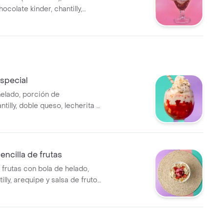
hocolate kinder, chantilly,
ocolate y jeringa con
special
helado, porción de
ntilly, doble queso, lecherita y
encilla de frutas
 frutas con bola de helado,
illy, arequipe y salsa de frutos