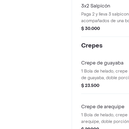
3x2 Salpicón
Paga 2 y lleva 3 salpicon
acompañados de una bol
lecherita y barquillos.
$ 30.000
Crepes
Crepe de guayaba
1 Bola de helado, crepe
de guayaba, doble porc
chantilly y arequipe.
$ 23.500
Crepe de arequipe
1 Bola de helado, crepe 
arequipe, doble porción
chantilly, fresas y arequi