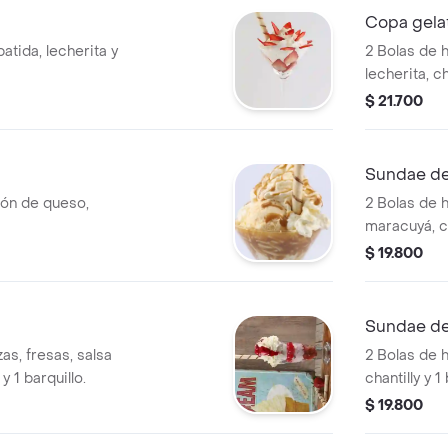
Copa gela
atida, lecherita y
2 Bolas de h
lecherita, ch
$ 21.700
Sundae d
ión de queso,
2 Bolas de h
maracuyá, cha
$ 19.800
Sundae d
as, fresas, salsa
2 Bolas de h
y 1 barquillo.
chantilly y 1 
$ 19.800