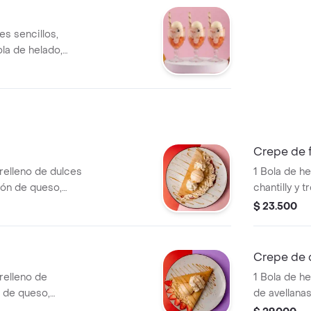
es sencillos,
a de helado,
Crepe de f
 relleno de dulces
1 Bola de he
ión de queso,
chantilly y 
salsa natura
$ 23.500
Crepe de 
relleno de
1 Bola de h
 de queso,
de avellanas
pe.
salsa de ch