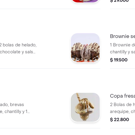
$ 29.000
Brownie se
2 bolas de helado,
1 Brownie d
e chocolate y salsa
chantilly y 
$ 19.500
Copa fres
lado, brevas
2 Bolas de h
 chantilly y 1
arequipe, cha
$ 22.800