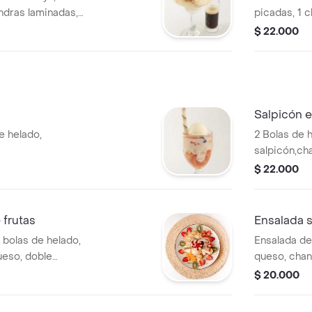
ndras laminadas,
picadas, 1 c
elo.
chips de ch
$ 22.000
chocolate
Salpicón e
e helado,
2 Bolas de 
salpicón,cha
1 barquillo.
$ 22.000
 frutas
Ensalada s
 bolas de helado,
Ensalada de
ueso, doble
queso, chant
a de frutos rojos y
rojos.
$ 20.000