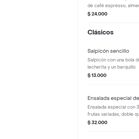
de café espresso, alme
chantilly, salsa de caram
$ 24.000
Clásicos
Salpicón sencillo
Salpicón con una bola d
lecherita y un barquillo.
$ 13.000
Ensalada especial de
Ensalada especial con 3
frutas variadas, doble q
chantilly, arequipe, sals
$ 32.000
2 barquillos.