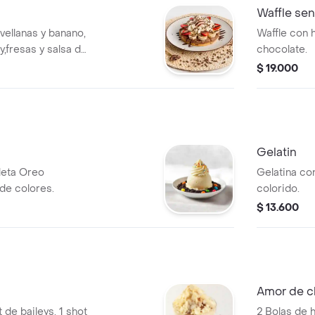
Waffle sen
vellanas y banano,
Waffle con h
ly,fresas y salsa de
chocolate.
$ 19.000
Gelatin
lleta Oreo
Gelatina co
 de colores.
colorido.
$ 13.600
Amor de c
 de baileys, 1 shot
2 Bolas de h