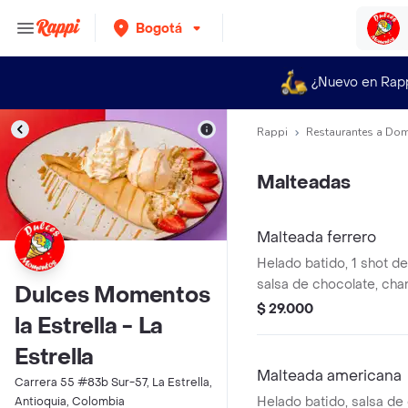
Bogotá
¿Nuevo en Rap
Rappi
Restaurantes a Dom
Malteadas
Malteada ferrero
Helado batido, 1 shot d
salsa de chocolate, chant
Dulces Momentos
ferrero y oreo triturado.
$ 29.000
la Estrella - La
Estrella
Malteada americana
Carrera 55 #83b Sur-57, La Estrella,
Helado batido, salsa de
Antioquia, Colombia