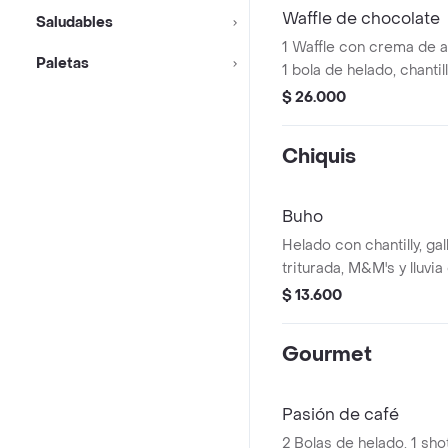
Waffle de chocolate
Saludables
1 Waffle con crema de a
Paletas
1 bola de helado, chantil
chocolate.
$ 26.000
Chiquis
Buho
Helado con chantilly, ga
triturada, M&M's y lluvia
$ 13.600
Gourmet
Pasión de café
2 Bolas de helado, 1 shot