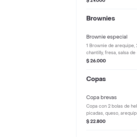
$ 29.000
Brownies
Brownie especial
1 Brownie de arequipe, 
chantilly, fresa, salsa d
de arequipe.
$ 26.000
Copas
Copa brevas
Copa con 2 bolas de he
picadas, queso, arequipe,
barquillo.
$ 22.800