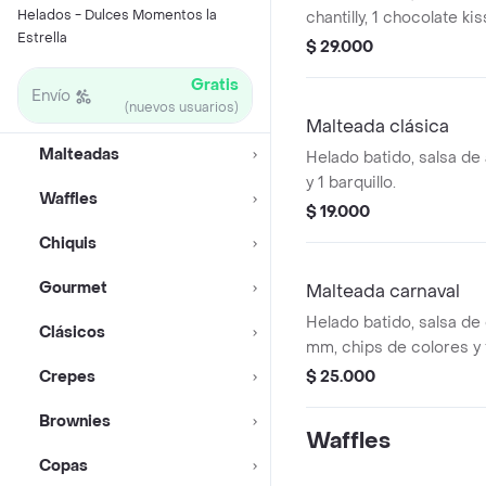
Helados - Dulces Momentos la
chantilly, 1 chocolate kis
Estrella
chocolatina hersheys, y
$ 29.000
Gratis
Envío
(nuevos usuarios)
Malteada clásica
Malteadas
Helado batido, salsa de 
y 1 barquillo.
Waffles
$ 19.000
Chiquis
Gourmet
Malteada carnaval
Helado batido, salsa de c
Clásicos
mm, chips de colores y 
Crepes
$ 25.000
Brownies
Waffles
Copas