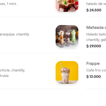
ses, 1 mini
helado de va
 mym.
chantilly, q
$ 24.500
Malteada 
arequipe, chantilly
Helado bati
chantilly, g
de milo y 1 
$ 29.000
Frappe
hicle, chantilly,
Cafe frio co
trulús
$ 13.000