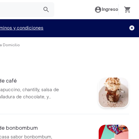
Ingreso
minos y condiciones
 a Domicilio
de café
puccino, chantilly, salsa de
lladura de chocolate, y
 de bonbombum
 casa sabor bonbombum,