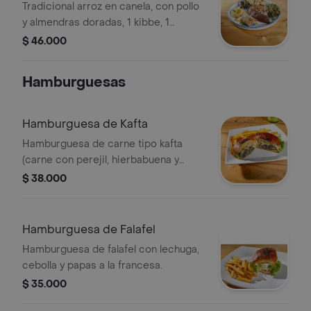
Tradicional arroz en canela, con pollo
y almendras doradas, 1 kibbe, 1
sambousek, 2 indios en hoja de parra,
$ 46.000
tabule, hummus y pan arabe
Hamburguesas
Hamburguesa de Kafta
Hamburguesa de carne tipo kafta
(carne con perejil, hierbabuena y
cebolla) con falafel, acompañada de
$ 38.000
papas a la francesa o tabule
Hamburguesa de Falafel
Hamburguesa de falafel con lechuga,
cebolla y papas a la francesa.
$ 35.000