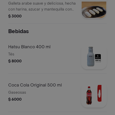
Galleta arabe suave y deliciosa, hecha
con harina, azucar y mantequilla con
un sabor dulce y sutil
$ 3000
Bebidas
Hatsu Blanco 400 ml
Tés
$ 8000
Coca Cola Original 500 ml
Gaseosas
$ 6000