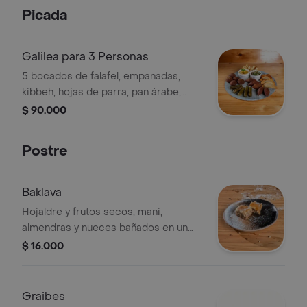
Picada
Galilea para 3 Personas
5 bocados de falafel, empanadas,
kibbeh, hojas de parra, pan árabe,
hummus, babaganush y tabule.
$ 90.000
Postre
Baklava
Hojaldre y frutos secos, mani,
almendras y nueces bañados en un
almibar de miel de azahar con limon
$ 16.000
Graibes