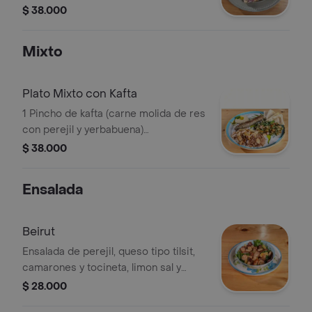
morado) acompañado de papas a la
$ 38.000
francesa o tabule
Mixto
Plato Mixto con Kafta
1 Pincho de kafta (carne molida de res
con perejil y yerbabuena)
acompañado de arroz con almendras,
$ 38.000
tabule, babaganush y pan arabe
Ensalada
Beirut
Ensalada de perejil, queso tipo tilsit,
camarones y tocineta, limon sal y
pimienta
$ 28.000