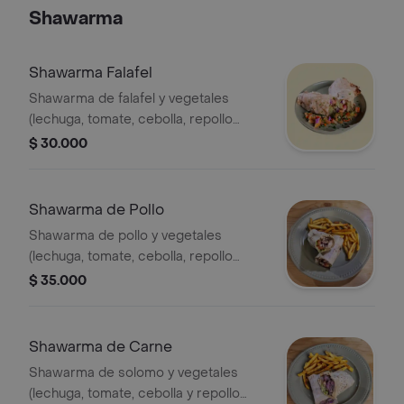
Shawarma
Shawarma Falafel
Shawarma de falafel y vegetales
(lechuga, tomate, cebolla, repollo
morado) acompañado de papas a la
$ 30.000
francesa o tabule
Shawarma de Pollo
Shawarma de pollo y vegetales
(lechuga, tomate, cebolla, repollo
morado) acompañado de papas a la
$ 35.000
francesa o tabule
Shawarma de Carne
Shawarma de solomo y vegetales
(lechuga, tomate, cebolla y repollo