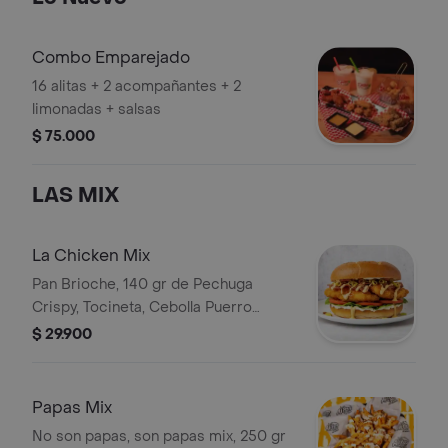
Combo Emparejado
16 alitas + 2 acompañantes + 2
limonadas + salsas
$ 75.000
LAS MIX
La Chicken Mix
Pan Brioche, 140 gr de Pechuga
Crispy, Tocineta, Cebolla Puerro
Crocante, Queso Crema, Salsa Roja
$ 29.900
Dorada, Salsa Mostaneza dulce de la
casa, Lechuga, y Tomate fresco
Papas Mix
No son papas, son papas mix, 250 gr