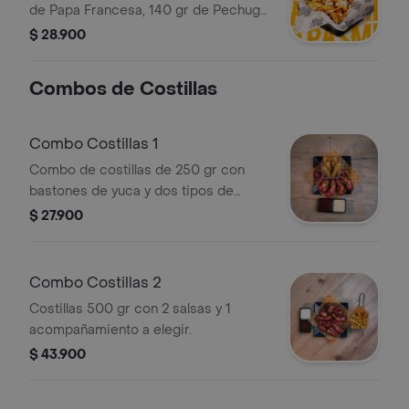
de Papa Francesa, 140 gr de Pechuga
de Pollo Apanada Crispy, Salsa Roja
$ 28.900
Dorada, Mostaneza dulce de la casa,
Salsa de Queso.
Combos de Costillas
Combo Costillas 1
Combo de costillas de 250 gr con
bastones de yuca y dos tipos de
salsa. Incluye un acompañamiento a
$ 27.900
elegir.
Combo Costillas 2
Costillas 500 gr con 2 salsas y 1
acompañamiento a elegir.
$ 43.900