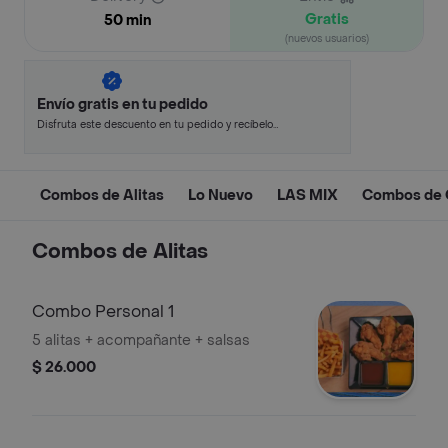
Gratis
50 min
(nuevos usuarios)
Envío gratis en tu pedido
Disfruta este descuento en tu pedido y recíbelo
en minutos.
Combos de Alitas
Lo Nuevo
LAS MIX
Combos de C
Combos de Alitas
Combo Personal 1
5 alitas + acompañante + salsas
$ 26.000