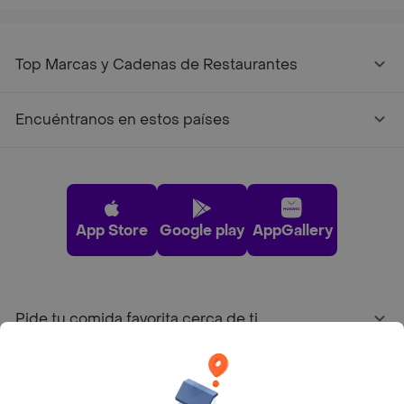
Top Marcas y Cadenas de Restaurantes
Encuéntranos en estos países
App Store
Google play
AppGallery
Pide tu comida favorita cerca de ti
Categorías