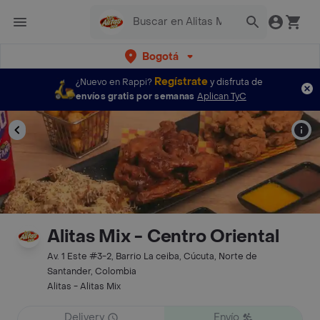
Bogotá
Regístrate
¿Nuevo en Rappi?
y disfruta de
envíos gratis por semanas
Aplican TyC
Alitas Mix - Centro Oriental
Av. 1 Este #3-2, Barrio La ceiba, Cúcuta, Norte de
Santander, Colombia
Alitas - Alitas Mix
Delivery
Envío