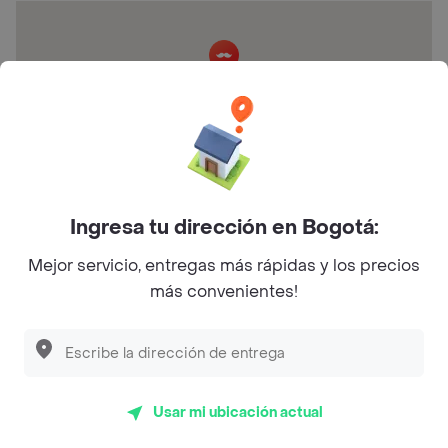
Bio mall, Cl. 18 #105 - 153 local 10 y 11, Ciudad Jardín,
Cali, Valle del Cauca
Ingresa tu dirección en Bogotá:
Mejor servicio, entregas más rápidas y los precios
más convenientes!
Calificaciones y opiniones Brunchs
House
5
4.2
Usar mi ubicación actual
4
3