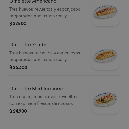
Omelette Americano
robusto, rico en proteína y diseñado
Tres huevos revueltos y esponjosos
para quienes disfrutan un brunch sin
preparados con bacon real y
límites.
crujiente en trozos, salchicha
$ 27.500
Legendaria y jamón ahumado picados
y queso mozarrella. Un desayuno
altamente proteico y poderoso.
Omelette Zamba
Tres huevos revueltos y esponjosos
preparados con bacon real y
crujiente en trozos, maduro guayabo,
$ 26.300
queso mozzarella y trozos de jamón.
Dulce y llenos de proteína.
Omelette Mediterráneo
Tres esponjosos huevos revueltos
con espinaca fresca, deliciosos
champiñones, cebolla grille, queso
$ 24.900
mozarella y tomate fresco. Una
opción vegetariana y deliciosa.