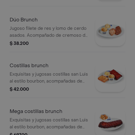
dulce, exclusivas papas crocantes en
cubos y pan Pullman con mantequilla.
Dúo Brunch
Jugoso filete de res y lomo de cerdo
asados. Acompañado de cremoso de
maíz dulce y exclusivas papas
$ 38.200
crocantes en cubos.
Costillas brunch
Exquisitas y jugosas costillas san Luis
al estilo bourbon, acompañadas de
cremoso de maíz dulce, exclusivas
$ 42.000
papas crocantes en cubos y pan
pullman dorado con mantequilla.
Mega costillas brunch
Exquisitas y jugosas costillas san Luis
al estilo bourbon, acompañadas de
pan Pullman dorado con mantequilla.