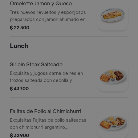
Omelette Jamón y Queso
Tres huevos revueltos y esponjosos
preparados con jamón ahumado en
trozos y queso mozarrella. Un clásico
$ 22.300
llevado a otro nivel.
Lunch
Sirloin Steak Salteado
Exquisita y jugosa carne de res en
trozos salteada con cebolla y
champiñones frescos, acompañado
$ 43.700
de cremoso de maíz dulce, exclusivas
papas crocantes en cubos y pan
Pullman dorado con mantequilla.
Fajitas de Pollo al Chimichurri
Exquisitas Fajitas de pollo salteadas
con chimichurri argentino,
acompañadas con cremoso de maíz
$ 32.900