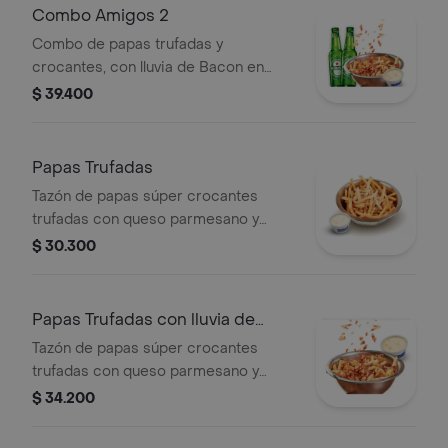
Combo Amigos 2
Combo de papas trufadas y
crocantes, con lluvia de Bacon en
deliciosos trozos y dos refrescantes
$ 39.400
cervezas Heineken
Papas Trufadas
Tazón de papas súper crocantes
trufadas con queso parmesano y
sazonador especial, acompañadas de
$ 30.300
un exquisito dip de cheese bacon,
especiales para compartir
Papas Trufadas con lluvia de
bacon
Tazón de papas súper crocantes
trufadas con queso parmesano y
sazonador especial, con adición de
$ 34.200
deliciosos bacon real en trozos.
Acompañado de un exquisito dip de