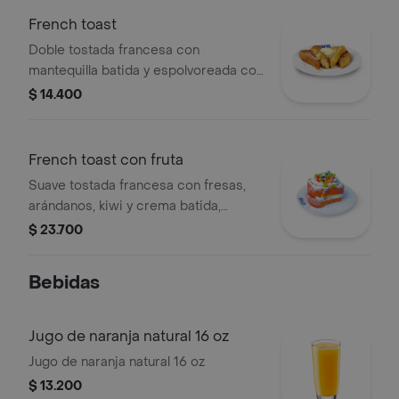
French toast
Doble tostada francesa con
mantequilla batida y espolvoreada con
azúcar glass.
$ 14.400
French toast con fruta
Suave tostada francesa con fresas,
arándanos, kiwi y crema batida,
espolvoreada con azúcar glass.
$ 23.700
Bebidas
Jugo de naranja natural 16 oz
Jugo de naranja natural 16 oz
$ 13.200