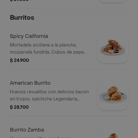
Burritos
Spicy California
Mortadela siciliana a la plancha,
mozzarella fundida, Cubos de papa
crocante y salsa sweet chili,
$ 24.900
envueltos en una tortilla dorada al grill.
El equilibrio perfecto entre crocante,
cremoso y ligeramente picante.
American Burrito
Huevos revueltos con delicios bacon
en trozos, salchicha Legendaria,
jamón ahumado y queso mozarella
$ 28.700
envueltos en una deliciosa tortilla de
harina. Acompañado de un aderezo
especial.
Burrito Zamba