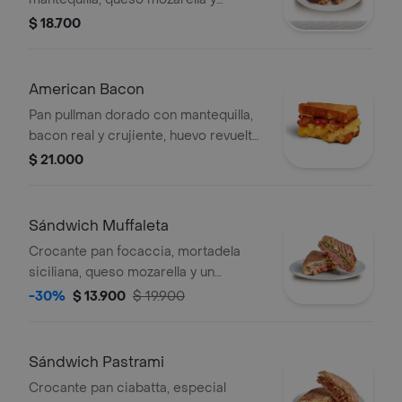
mortadela siciliana.
$ 18.700
American Bacon
Pan pullman dorado con mantequilla,
bacon real y crujiente, huevo revuelto
estilo soft y queso americano.
$ 21.000
Sándwich Muffaleta
Crocante pan focaccia, mortadela
siciliana, queso mozarella y un
delicioso aderezo mayopesto.
-30%
$ 13.900
$ 19.900
Sándwich Pastrami
Crocante pan ciabatta, especial