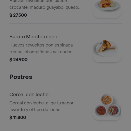
Huevos revueltos con bacon
crocante, maduro guayabo, queso
mozzarella y trozos de jamón,
$ 27.500
envueltos en una deliciosa tortilla de
harina. Acompañado de un aderezo
especial.
Burrito Mediterráneo
Huevos revueltos con espinaca
fresca, champiñones salteados,
cebolla grille, queso mozarella y
$ 24.900
tomate, envueltos en una deliciosa
tortilla de harina. Acompañado de un
Postres
aderezo especial. Tu opción
vegetariana.
Cereal con leche
Cereal con leche. elige tu sabor
favorito y el tipo de leche
$ 11.800