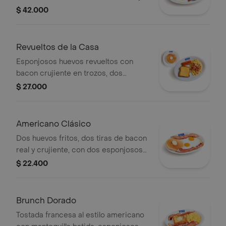
champiñones frescos, pan pullman
$ 42.000
dorado con mantequilla. Acompañado
de un esponjoso pancake Buttermilk.
Revueltos de la Casa
Esponjosos huevos revueltos con
bacon crujiente en trozos, dos
salchichas Legendaria Lucarni, pan
$ 27.000
pullman dorado con mantequilla y
sobre el queso americano.
Acompañado de un esponjoso
Americano Clásico
pancake Buttermilk
Dos huevos fritos, dos tiras de bacon
real y crujiente, con dos esponjosos
pancakes Buttermilk.
$ 22.400
Brunch Dorado
Tostada francesa al estilo americano