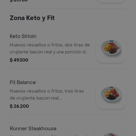
$ 69.700
Zona Keto y Fit
Keto Sirloin
Huevos revueltos o fritos, dos tiras de
crujiente bacon real y una porción de
nuestro delicioso y jugosos sirloin
$ 49.300
steak. Cero carbohidratos pero todo
el sabor y proteina.
Fit Balance
Huevos revueltos o fritos, tres tiras
de crujiente bacon real.
Acompañamiento de arándanos
$ 26.200
frescos, una mezcla keto y
antioxidante.
Runner Steakhouse