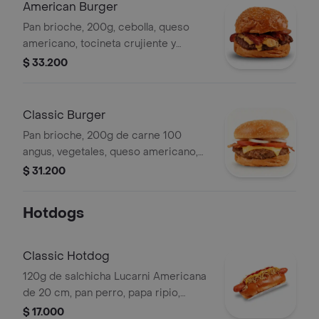
American Burger
Pan brioche, 200g, cebolla, queso
americano, tocineta crujiente y
salsas.
$ 33.200
Classic Burger
Pan brioche, 200g de carne 100
angus, vegetales, queso americano,
tocineta crujiente y salsas.
$ 31.200
Hotdogs
Classic Hotdog
120g de salchicha Lucarni Americana
de 20 cm, pan perro, papa ripio,
cebolla picada, salsa de mayonesa,
$ 17.000