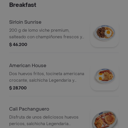
Breakfast
Sirloin Sunrise
200 g de lomo viche premium,
salteado con champiñones frescos y
cebolla caramelizada, acompañado
$ 46.200
de cubos de papa corcantes y un
huevo frito. Una opción balanceada,
abundante y rica en proteína para
American House
comenzar el día con energía.
Dos huevos fritos, tocineta americana
crocante, salchicha Legendaria y
nuestras exclusivas papas en cubo
$ 28.700
crocantes. Un desayuno clásico,
generoso y lleno de sabor que reúne
todo lo que hace grande al brunch
Cali Pachanguero
americano.
Disfruta de unos deliciosos huevos
pericos, salchicha Legendaria