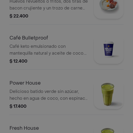
Huevos revueltos o fritos, dos tiras de
bacon crujiente y un trozo de carne
Angus. Un gran desayuno proteico
$ 22.400
que tu cuerpo necesita.
Café Bulletproof
Café keto emulsionado con
mantequilla natural y aceite de coco.
Diseñado y comprobado para que
$ 12.400
alcances tu máximo rendimiento y
energía estable por horas.
Power House
Delicioso batido verde sin azúcar,
hecho en agua de coco, con espinaca
fresca, banano, piña y semillas de
$ 17.400
chía. Sumamente cremoso y
energético.
Fresh House