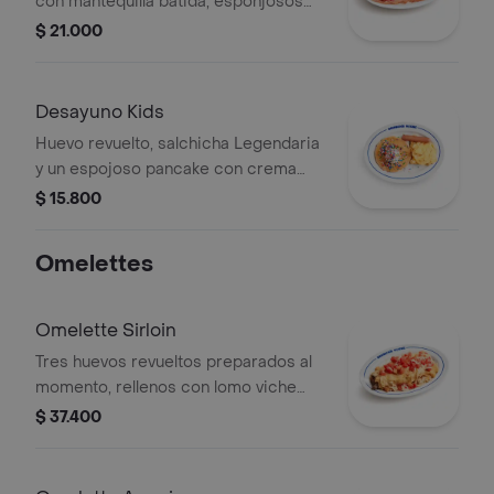
con mantequilla batida, esponjosos
huevos revueltos y dos tiras de
$ 21.000
crocante bacon real de cerdo.
Desayuno Kids
Huevo revuelto, salchicha Legendaria
y un espojoso pancake con crema
batida y chispas de colores.
$ 15.800
Omelettes
Omelette Sirloin
Tres huevos revueltos preparados al
momento, rellenos con lomo viche
premium, champiñones frescos,
$ 37.400
cebolla salteada, queso americano y
queso mozzarella fundido y papas en
cubos crujientes. Un desayuno