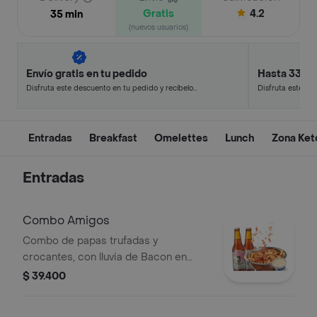
Gratis
4.2
35 min
(nuevos usuarios)
Envío gratis en tu pedido
Hasta 33% 
Disfruta este descuento en tu pedido y recíbelo
Disfruta este de
en minutos.
en minutos.
Entradas
Breakfast
Omelettes
Lunch
Zona Keto
Entradas
Combo Amigos
Combo de papas trufadas y
crocantes, con lluvia de Bacon en
deliciosos trozos y dos refrescantes
$ 39.400
cervezas 3 Cordilleras Rosada