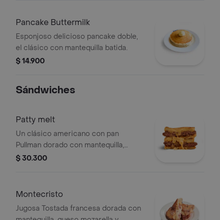
Pancake Buttermilk
Esponjoso delicioso pancake doble,
el clásico con mantequilla batida.
$ 14.900
Sándwiches
Patty melt
Un clásico americano con pan
Pullman dorado con mantequilla,
cebolla fresca, mayonesa, queso
$ 30.300
americano y 150g de carne
totalmente Angus.
Montecristo
Jugosa Tostada francesa dorada con
mantequilla, queso mozarella y