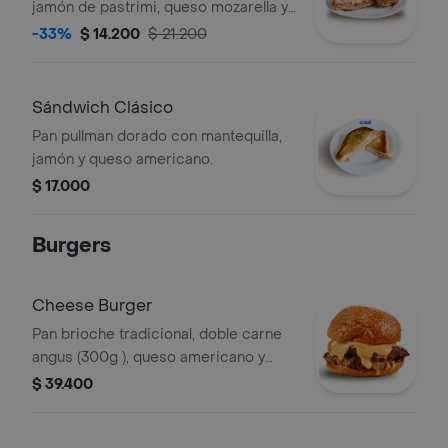
jamón de pastrimi, queso mozarella y
un delicioso aderezo italiano.
-33%
$ 14.200
$ 21.200
Sándwich Clásico
Pan pullman dorado con mantequilla,
jamón y queso americano.
$ 17.000
Burgers
Cheese Burger
Pan brioche tradicional, doble carne
angus (300g ), queso americano y
salsas de la casa
$ 39.400