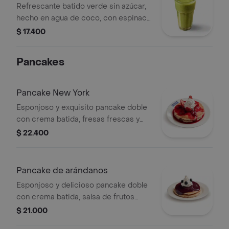
Refrescante batido verde sin azúcar,
hecho en agua de coco, con espinaca
fresca, manzana verde, pepino y jugo
$ 17.400
de limón. Digestivo y antioxidante.
Pancakes
Pancake New York
Esponjoso y exquisito pancake doble
con crema batida, fresas frescas y
deliciosa salsa de fresa.
$ 22.400
Pancake de arándanos
Esponjoso y delicioso pancake doble
con crema batida, salsa de frutos
rojos y arándanos frescos.
$ 21.000