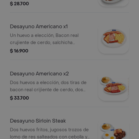
Lucarni, jamón ahumado, una tira de
$ 28.700
bacon real y crujiente y un delicioso y
esponjoso waffle de pandebono. Un
homenaje a las familias de nuestra
Desayuno Americano x1
hermosa ciudad.
Un huevo a elección, Bacon real
crujiente de cerdo, salchicha
Legendaria Lucarni, jamón ahumado y
$ 16.900
pan pullman dorado con matequilla.
Desayuno Americano x2
Dos huevos a elección, dos tiras de
bacon real crijiente de cerdo, dos
salchichas Legendaria, dos trozos de
$ 33.700
jamón ahumado y dos tajadas de pan
pullman dorado con mantequilla.
Acompañado de dos espojosos
Desayuno Sirloin Steak
pancakes buttermilk.
Dos huevos fritos, jugosos trozos de
lomo de res salteados con cebolla y