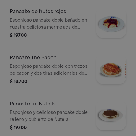
Pancake de frutos rojos
Esponjoso pancake doble bañado en
nuestra deliciosa mermelada de
frutos rojos.
$ 19.700
Pancake The Bacon
Esponjoso pancake doble con trozos
de bacon y dos tiras adicionales de
bacon crujiente, bañado con deliciosa
$ 18.700
miel syrup.
Pancake de Nutella
Esponjoso y delicioso pancake doble
relleno y cubierto de Nutella.
$ 19.700