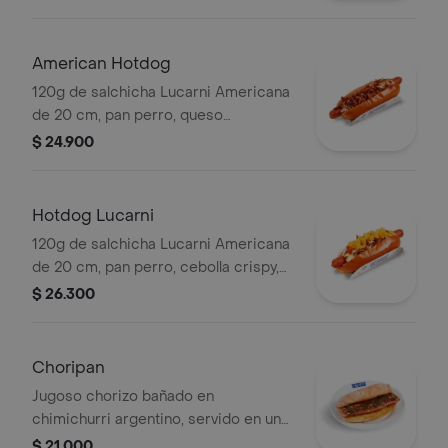
mostaza y tomate.
American Hotdog
120g de salchicha Lucarni Americana
de 20 cm, pan perro, queso
americano, cebolla grille, tocineta,
$ 24.900
salsa mayonesa y salsa bbq.
Hotdog Lucarni
120g de salchicha Lucarni Americana
de 20 cm, pan perro, cebolla crispy,
piña macerada, queso mozarella,
$ 26.300
tocineta y salsa mayonesa.
Choripan
Jugoso chorizo bañado en
chimichurri argentino, servido en un
crujiente pan ciabatta.
$ 21.000