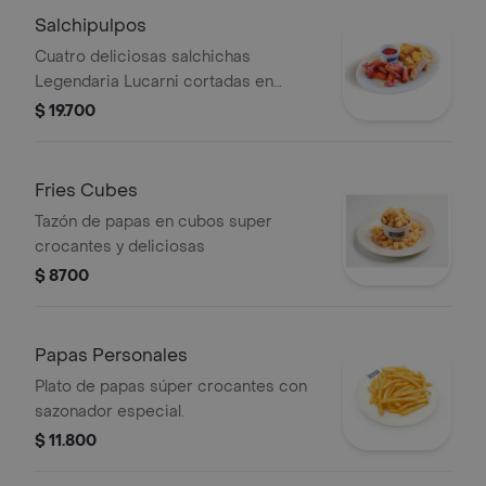
cheese bacon. Especiales para
Salchipulpos
compartir.
Cuatro deliciosas salchichas
Legendaria Lucarni cortadas en
divertidos pulpitos, acompañadas de
$ 19.700
pan pullman dorado con matequilla y
salsa especial de la casa
Fries Cubes
Tazón de papas en cubos super
crocantes y deliciosas
$ 8700
Papas Personales
Plato de papas súper crocantes con
sazonador especial.
$ 11.800