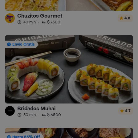
Chuzitos Gourmet
4.8
40 min
·
$ 7500
Envío Gratis
Bridados Muhai
4.7
30 min
·
$ 6500
Hasta 55% Off