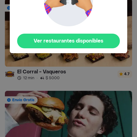
Envío Gratis
Ver restaurantes disponibles
El Corral - Vaqueros
4.7
12 min
·
$ 5000
Envío Gratis