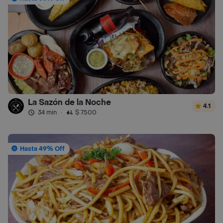
La Sazón de la Noche
4.1
34 min
·
$ 7500
Hasta 49% Off