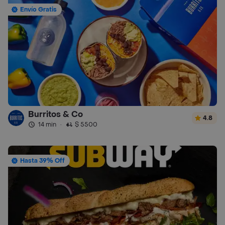
Envío Gratis
Burritos & Co
4.8
14 min
·
$ 5500
Hasta 39% Off