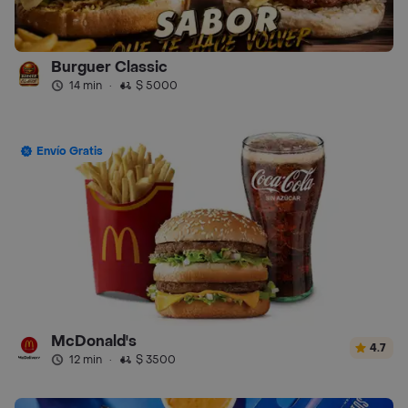
Burguer Classic
14 min
·
$ 5000
Envío Gratis
McDonald's
4.7
12 min
·
$ 3500