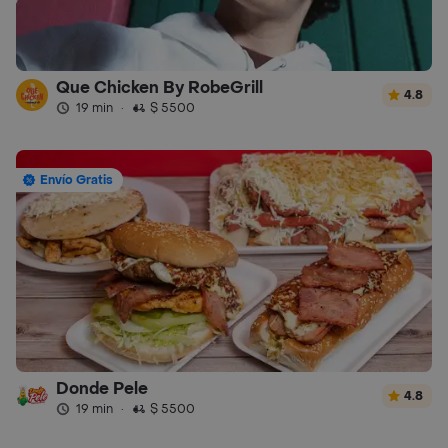
Que Chicken By RobeGrill
4.8
19 min
·
$ 5500
Envío Gratis
Donde Pele
4.8
19 min
·
$ 5500