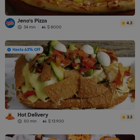
Jeno's Pizza
4.3
34 min
·
$ 8000
Hasta 63% Off
Hot Delivery
3.3
50 min
·
$ 13.900