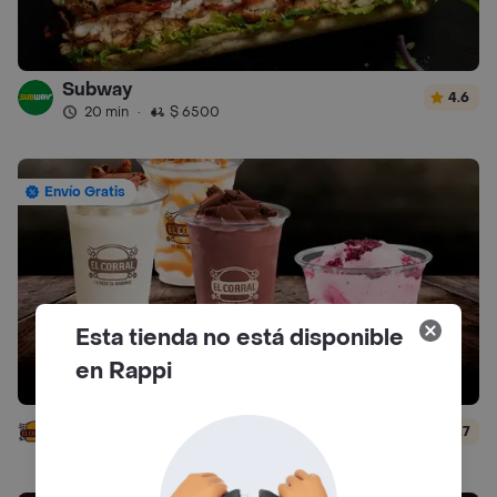
Subway
4.6
20 min
·
$ 6500
Envío Gratis
Esta tienda no está disponible
en Rappi
El Corral - Malteadas y Helados
4.7
12 min
·
$ 5000