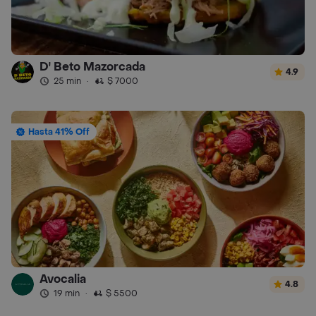
D' Beto Mazorcada
4.9
25 min
·
$ 7000
Hasta 41% Off
Avocalia
4.8
19 min
·
$ 5500