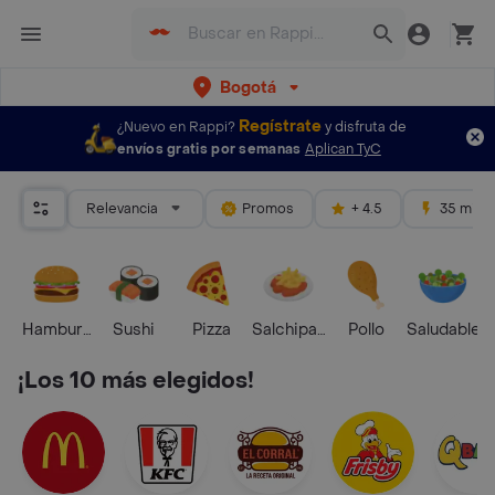
Bogotá
Regístrate
¿Nuevo en Rappi?
y disfruta de
envíos gratis por semanas
Aplican TyC
Relevancia
Promos
+ 4.5
35 mins
Hamburguesa
Sushi
Pizza
Salchipapas
Pollo
Saludable
¡Los 10 más elegidos!