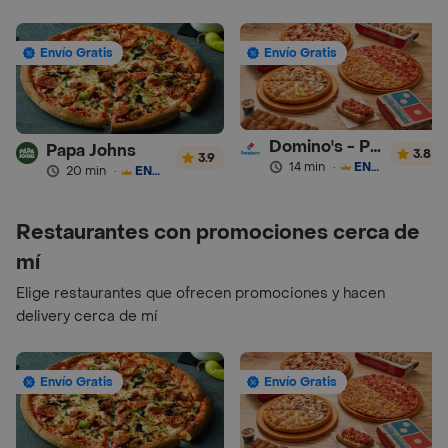
Envío Gratis
Envío Gratis
Domino's - Pizza
Papa Johns
3.8
3.9
14 min
·
ENVÍO GRATIS
20 min
·
ENVÍO GRATIS
Restaurantes con promociones cerca de
mí
Elige restaurantes que ofrecen promociones y hacen
delivery cerca de mí
Envío Gratis
Envío Gratis