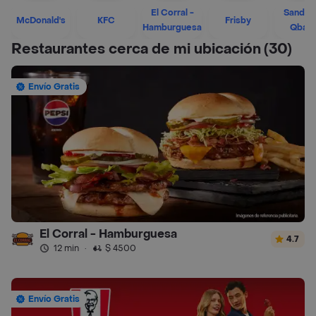
El Corral -
Sandwi
McDonald's
KFC
Frisby
Hamburguesa
Qban
Restaurantes cerca de mi ubicación
(30)
Envío Gratis
El Corral - Hamburguesa
4.7
12 min
·
$ 4500
Envío Gratis