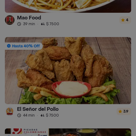
Mao Food
4
39 min
·
$ 7500
Hasta 40% Off
El Señor del Pollo
3.9
44 min
·
$ 7500