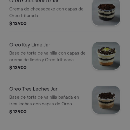
Oreo Cheesecake Jar
Crema de cheesecake con capas de
Oreo triturada.
$ 12.900
Oreo Key Lime Jar
Base de torta de vainilla con capas de
crema de limón y Oreo triturada.
$ 12.900
Oreo Tres Leches Jar
Base de torta de vainilla bañada en
tres leches con capas de Oreo
triturada.
$ 12.900