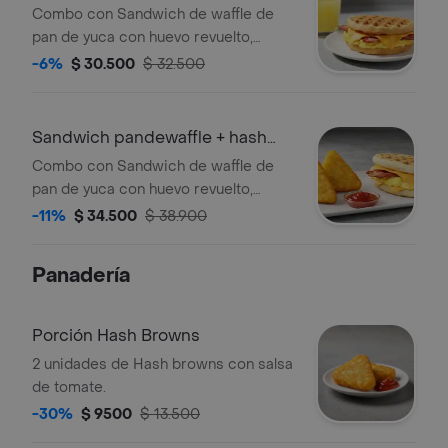
limonada
Combo con Sandwich de waffle de
pan de yuca con huevo revuelto,
queso cheddar, tocineta crocante y
-6%
$ 30.500
$ 32.500
maple syrup acompañado de
limonada.
Sandwich pandewaffle + hash
brown
Combo con Sandwich de waffle de
pan de yuca con huevo revuelto,
queso cheddar, tocineta crocante y
-11%
$ 34.500
$ 38.900
maple syrup acompañado de hash
brown.
Panadería
Porción Hash Browns
2 unidades de Hash browns con salsa
de tomate.
-30%
$ 9500
$ 13.500