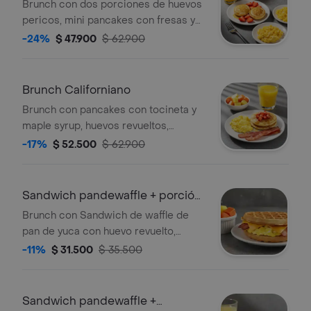
Brunch con dos porciones de huevos
pericos, mini pancakes con fresas y
maple syrup y dos jugos de naranja.
-24%
$ 47.900
$ 62.900
Brunch Californiano
Brunch con pancakes con tocineta y
maple syrup, huevos revueltos,
porción de fruta y bebida a elección.
-17%
$ 52.500
$ 62.900
Sandwich pandewaffle + porción
de fruta
Brunch con Sandwich de waffle de
pan de yuca con huevo revuelto,
queso cheddar, tocineta crocante y
-11%
$ 31.500
$ 35.500
maple syrup acompañado de porción
de fruta.
Sandwich pandewaffle +