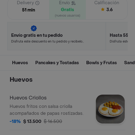
Delivery
Envío
Calificación
Gratis
3.6
51 min
(nuevos usuarios)
Envío gratis en tu pedido
Hasta 55% 
Disfruta este descuento en tu pedido y recíbelo
Disfruta este de
en minutos.
en minutos.
Huevos
Pancakes y Tostadas
Bowls y Frutas
Sand
Huevos
Huevos Criollos
Huevos fritos con salsa criolla
acompañados de papas rostizadas.
-18%
$ 13.500
$ 16.500