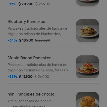
-19%
$ 20.900
$ 25.900
Blueberry Pancakes
Pancakes tradicionales de harina de
trigo con relleno de blueberries,
tajadas de banano y maple syrup.
-34%
$ 18.900
$ 28.500
Maple Bacon Pancakes
Pancakes tradicionales de harina de
trigo con tocineta crujiente, fresas y
maple syrup.
-33%
$ 17.900
$ 26.900
mini Pancakes de choclo
2 mini pancakes de choclo,
acompañados de syrup.