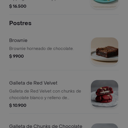
Recuerda calentarlos 10s en el
$ 16.500
microondas.
Postres
Brownie
Brownie horneado de chocolate.
$ 9900
Galleta de Red Velvet
Galleta de Red Velvet con chunks de
chocolate blanco y relleno de
Cheesecake.
$ 10.900
Galleta de Chunks de Chocolate