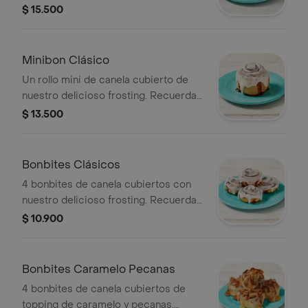
frosting. Recuerda calentarlo 30s en
$ 15.500
el microondas.
Minibon Clásico
Un rollo mini de canela cubierto de
nuestro delicioso frosting. Recuerda
calentarlo 20s en el microondas.
$ 13.500
Bonbites Clásicos
4 bonbites de canela cubiertos con
nuestro delicioso frosting. Recuerda
calentarlos 10s en el microondas.
$ 10.900
Bonbites Caramelo Pecanas
4 bonbites de canela cubiertos de
topping de caramelo y pecanas.