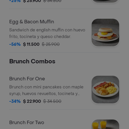
-25%
$ 25.900
$ 34.500
maple syrup.
Egg & Bacon Muffin
Sandwich de english muffin con huevo
frito, tocineta y queso cheddar.
-56%
$ 11.500
$ 25.900
Brunch Combos
Brunch For One
Brunch con mini pancakes con maple
syrup, huevos revueltos, tocineta y
papas rostizadas.
-34%
$ 22.900
$ 34.500
Brunch For Two