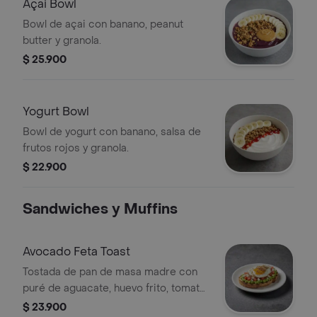
Açai Bowl
Bowl de açai con banano, peanut
butter y granola.
$ 25.900
Yogurt Bowl
Bowl de yogurt con banano, salsa de
frutos rojos y granola.
$ 22.900
Sandwiches y Muffins
Avocado Feta Toast
Tostada de pan de masa madre con
puré de aguacate, huevo frito, tomate
en cubos, quinoa crocante y queso
$ 23.900