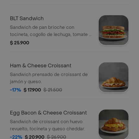
feta.
BLT Sandwich
Sandwich de pan brioche con
tocineta, cogollo de lechuga, tomate y
salsa de la casa.
$ 25.900
Ham & Cheese Croissant
Sandwich prensado de croissant de
jamón y queso.
-17%
$ 17.900
$ 21.500
Egg Bacon & Cheese Croissant
Sandwich de croissant con huevo
revuelto, tocineta y queso cheddar.
-22%
$ 20.900
$ 26.900