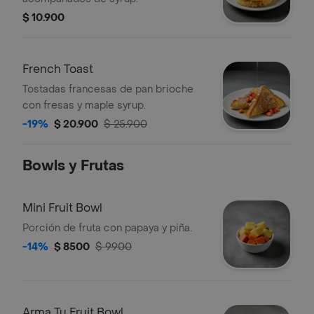
$ 10.900
French Toast
Tostadas francesas de pan brioche
con fresas y maple syrup.
-19%
$ 20.900
$ 25.900
Bowls y Frutas
Mini Fruit Bowl
Porción de fruta con papaya y piña.
-14%
$ 8500
$ 9900
Arma Tu Fruit Bowl