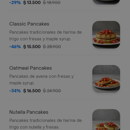
maple syrup.
-29%
$ 13.500
$ 18.900
Classic Pancakes
Pancakes tradicionales de harina de
trigo con fresas y maple syrup.
-46%
$ 15.500
$ 28.900
Oatmeal Pancakes
Pancakes de avena con fresas y
maple syrup.
-34%
$ 16.500
$ 24.900
Nutella Pancakes
Pancakes tradicionales de harina de
trigo con nutella y fresas.