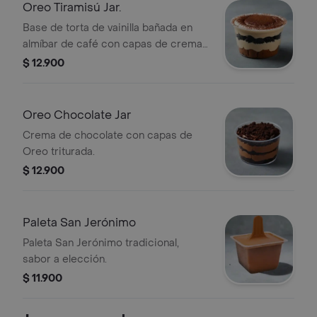
Oreo Tiramisú Jar.
Base de torta de vainilla bañada en
almíbar de café con capas de crema
y Oreo triturada.
$ 12.900
Oreo Chocolate Jar
Crema de chocolate con capas de
Oreo triturada.
$ 12.900
Paleta San Jerónimo
Paleta San Jerónimo tradicional,
sabor a elección.
$ 11.900