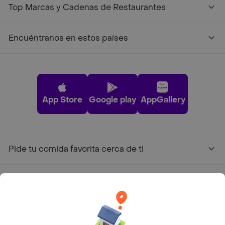
Top Marcas y Cadenas de Restaurantes
Encuéntranos en estos países
App Store
Google play
AppGallery
Pide tu comida favorita cerca de ti
Categorías
Únete a Rappi