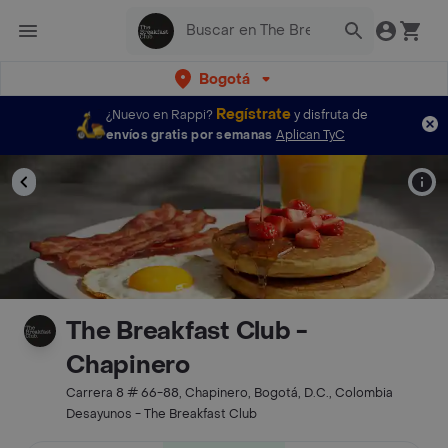
Bogotá
Regístrate
¿Nuevo en Rappi?
y disfruta de
envíos gratis por semanas
Aplican TyC
The Breakfast Club -
Chapinero
Carrera 8 # 66-88, Chapinero, Bogotá, D.C., Colombia
Desayunos - The Breakfast Club