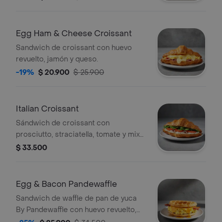
Egg Ham & Cheese Croissant
Sandwich de croissant con huevo
revuelto, jamón y queso.
-19%
$ 20.900
$ 25.900
Italian Croissant
Sándwich de croissant con
prosciutto, straciatella, tomate y mix
de lechugas.
$ 33.500
Egg & Bacon Pandewaffle
Sandwich de waffle de pan de yuca
By Pandewaffle con huevo revuelto,
queso cheddar, tocineta crocante y