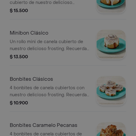
cubierto de nuestro delicioso
frosting. Recuerda calentarlo 30s en
$ 15.500
el microondas.
Minibon Clásico
Un rollo mini de canela cubierto de
nuestro delicioso frosting. Recuerda
calentarlo 20s en el microondas.
$ 13.500
Bonbites Clásicos
4 bonbites de canela cubiertos con
nuestro delicioso frosting. Recuerda
calentarlos 10s en el microondas.
$ 10.900
Bonbites Caramelo Pecanas
4 bonbites de canela cubiertos de