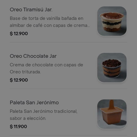
Oreo Tiramisú Jar.
Base de torta de vainilla bañada en
almíbar de café con capas de crema
y Oreo triturada.
$ 12.900
Oreo Chocolate Jar
Crema de chocolate con capas de
Oreo triturada.
$ 12.900
Paleta San Jerónimo
Paleta San Jerónimo tradicional,
sabor a elección.
$ 11.900