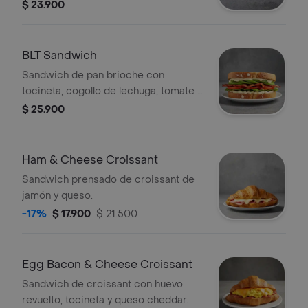
en cubos, quinoa crocante y queso
$ 23.900
feta.
BLT Sandwich
Sandwich de pan brioche con
tocineta, cogollo de lechuga, tomate y
salsa de la casa.
$ 25.900
Ham & Cheese Croissant
Sandwich prensado de croissant de
jamón y queso.
-17%
$ 17.900
$ 21.500
Egg Bacon & Cheese Croissant
Sandwich de croissant con huevo
revuelto, tocineta y queso cheddar.