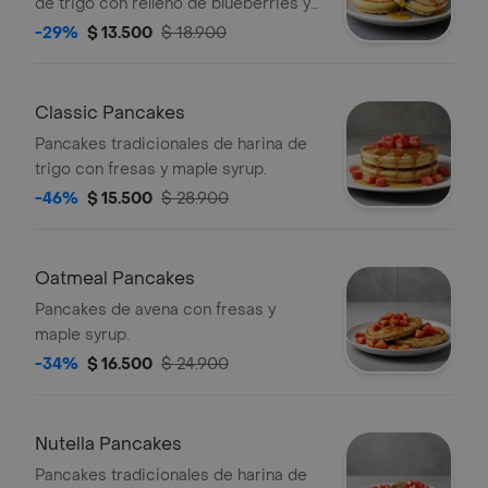
de trigo con relleno de blueberries y
maple syrup.
-29%
$ 13.500
$ 18.900
Classic Pancakes
Pancakes tradicionales de harina de
trigo con fresas y maple syrup.
-46%
$ 15.500
$ 28.900
Oatmeal Pancakes
Pancakes de avena con fresas y
maple syrup.
-34%
$ 16.500
$ 24.900
Nutella Pancakes
Pancakes tradicionales de harina de