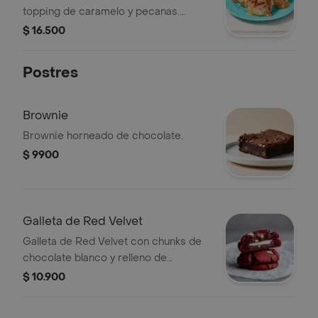
topping de caramelo y pecanas.
Recuerda calentarlos 10s en el
$ 16.500
microondas.
Postres
Brownie
Brownie horneado de chocolate.
$ 9900
Galleta de Red Velvet
Galleta de Red Velvet con chunks de
chocolate blanco y relleno de
Cheesecake.
$ 10.900