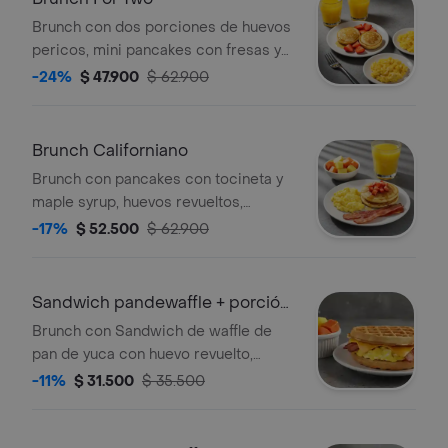
Brunch con dos porciones de huevos
pericos, mini pancakes con fresas y
maple syrup y dos jugos de naranja.
-24%
$ 47.900
$ 62.900
Brunch Californiano
Brunch con pancakes con tocineta y
maple syrup, huevos revueltos,
porción de fruta y bebida a elección.
-17%
$ 52.500
$ 62.900
Sandwich pandewaffle + porción
de fruta
Brunch con Sandwich de waffle de
pan de yuca con huevo revuelto,
queso cheddar, tocineta crocante y
-11%
$ 31.500
$ 35.500
maple syrup acompañado de porción
de fruta.