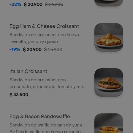
-22%
$ 20.900
$ 26.900
Egg Ham & Cheese Croissant
Sandwich de croissant con huevo
revuelto, jamón y queso.
-19%
$ 20.900
$ 25.900
Italian Croissant
Sándwich de croissant con
prosciutto, straciatella, tomate y mix
de lechugas.
$ 33.500
Egg & Bacon Pandewaffle
Sandwich de waffle de pan de yuca
By Pandewaffle con huevo revuelto,