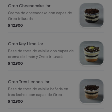
Oreo Cheesecake Jar
Crema de cheesecake con capas de
Oreo triturada.
$ 12.900
Oreo Key Lime Jar
Base de torta de vainilla con capas de
crema de limón y Oreo triturada.
$ 12.900
Oreo Tres Leches Jar
Base de torta de vainilla bañada en
tres leches con capas de Oreo
triturada.
$ 12.900