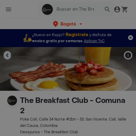
Bogotá
Regístrate
¿Nuevo en Rappi?
y disfruta de
envíos gratis por semanas
Aplican TyC
The Breakfast Club - Comuna
2
Poke Cali, Calle 34 Norte #2bn - 33, San Vicente, Cali, Valle
del Cauca, Colombia
Desayunos - The Breakfast Club