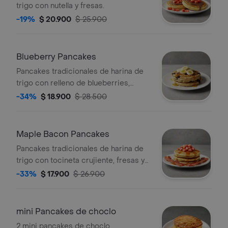
trigo con nutella y fresas.
-19%
$ 20.900
$ 25.900
Blueberry Pancakes
Pancakes tradicionales de harina de
trigo con relleno de blueberries,
tajadas de banano y maple syrup.
-34%
$ 18.900
$ 28.500
Maple Bacon Pancakes
Pancakes tradicionales de harina de
trigo con tocineta crujiente, fresas y
maple syrup.
-33%
$ 17.900
$ 26.900
mini Pancakes de choclo
2 mini pancakes de choclo,