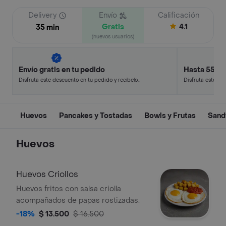
Delivery
Envío
Calificación
Gratis
4.1
35 min
(nuevos usuarios)
Envío gratis en tu pedido
Hasta 55% 
Disfruta este descuento en tu pedido y recíbelo
Disfruta este de
en minutos.
en minutos.
Huevos
Pancakes y Tostadas
Bowls y Frutas
Sand
Huevos
Huevos Criollos
Huevos fritos con salsa criolla
acompañados de papas rostizadas.
-18%
$ 13.500
$ 16.500