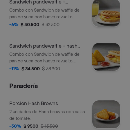
Sandwich pandewaffle +
limonada
Combo con Sandwich de waffle de
pan de yuca con huevo revuelto,
queso cheddar, tocineta crocante y
-6%
$ 30.500
$ 32.500
maple syrup acompañado de
limonada.
Sandwich pandewaffle + hash
brown
Combo con Sandwich de waffle de
pan de yuca con huevo revuelto,
queso cheddar, tocineta crocante y
-11%
$ 34.500
$ 38.900
maple syrup acompañado de hash
brown.
Panadería
Porción Hash Browns
2 unidades de Hash browns con salsa
de tomate.
-30%
$ 9500
$ 13.500