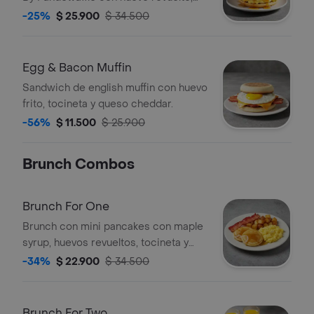
queso cheddar, tocineta crocante y
-25%
$ 25.900
$ 34.500
maple syrup.
Egg & Bacon Muffin
Sandwich de english muffin con huevo
frito, tocineta y queso cheddar.
-56%
$ 11.500
$ 25.900
Brunch Combos
Brunch For One
Brunch con mini pancakes con maple
syrup, huevos revueltos, tocineta y
papas rostizadas.
-34%
$ 22.900
$ 34.500
Brunch For Two