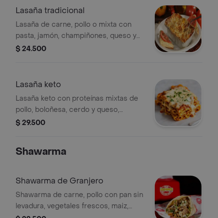
Lasaña tradicional
Lasaña de carne, pollo o mixta con
pasta, jamón, champiñones, queso y
salsa carbonara.
$ 24.500
Lasaña keto
Lasaña keto con proteínas mixtas de
pollo, boloñesa, cerdo y queso,
cubierta con perejil.
$ 29.500
Shawarma
Shawarma de Granjero
Shawarma de carne, pollo con pan sin
levadura, vegetales frescos, maiz,
tocineta y salsa de la casa.