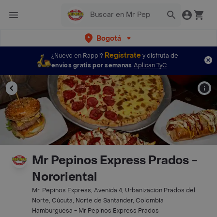
Bogotá
Regístrate
¿Nuevo en Rappi?
y disfruta de
envíos gratis por semanas
Aplican TyC
Mr Pepinos Express Prados -
Nororiental
Mr. Pepinos Express, Avenida 4, Urbanizacion Prados del
Norte, Cúcuta, Norte de Santander, Colombia
Hamburguesa - Mr Pepinos Express Prados