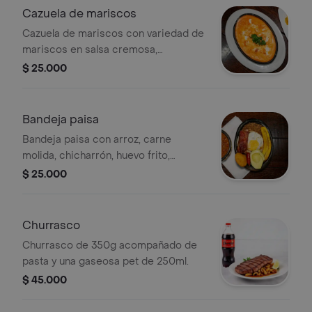
Cazuela de mariscos
Cazuela de mariscos con variedad de
mariscos en salsa cremosa,
acompañada de gaseosa pet de
$ 25.000
250ml.
Bandeja paisa
Bandeja paisa con arroz, carne
molida, chicharrón, huevo frito,
plátano maduro, aguacate, arepa y
$ 25.000
chorizo. Incluye gaseosa pet de
250ml.
Churrasco
Churrasco de 350g acompañado de
pasta y una gaseosa pet de 250ml.
$ 45.000