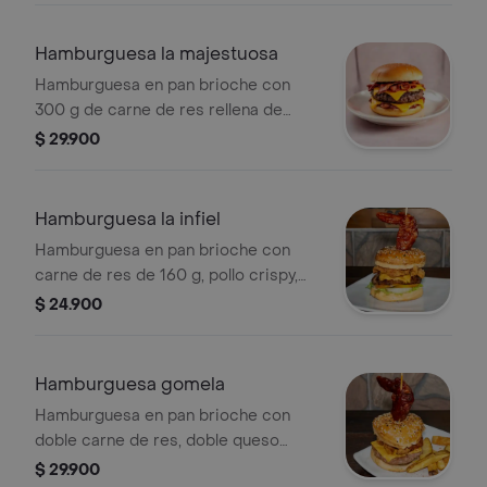
de la casa.
Hamburguesa la majestuosa
Hamburguesa en pan brioche con
300 g de carne de res rellena de
queso y tocineta, mermelada de
$ 29.900
tocineta y lonja de queso cheddar.
Hamburguesa la infiel
Hamburguesa en pan brioche con
carne de res de 160 g, pollo crispy,
tocineta, queso cheddar, salsas y alita
$ 24.900
bbq.
Hamburguesa gomela
Hamburguesa en pan brioche con
doble carne de res, doble queso
cheddar, tocineta, pepinillos y pincho
$ 29.900