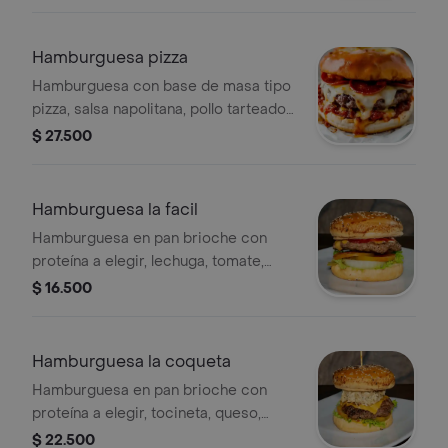
de pollo.
Hamburguesa pizza
Hamburguesa con base de masa tipo
pizza, salsa napolitana, pollo tarteado,
carne de res, queso fundido, tocineta
$ 27.500
y salsa tártara.
Hamburguesa la facil
Hamburguesa en pan brioche con
proteína a elegir, lechuga, tomate,
cebolla y cordones de salsa.
$ 16.500
Hamburguesa la coqueta
Hamburguesa en pan brioche con
proteína a elegir, tocineta, queso,
vegetales frescos y salsas.
$ 22.500