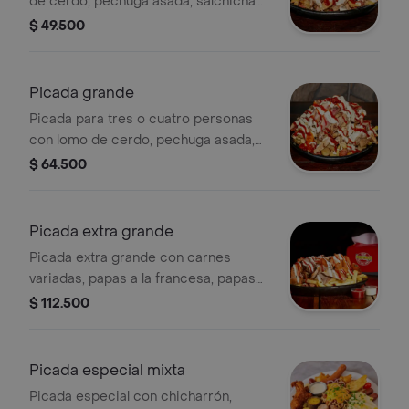
de cerdo, pechuga asada, salchicha
de pollo, chorizo de la casa, papas a la
$ 49.500
francesa, papas artesanales, ensalada
y salsas.
Picada grande
Picada para tres o cuatro personas
con lomo de cerdo, pechuga asada,
salchicha de pollo, chorizo, papas a la
$ 64.500
francesa, papas artesanales y salsas.
Picada extra grande
Picada extra grande con carnes
variadas, papas a la francesa, papas
artesanales, maduritos, ensalada y
$ 112.500
salsas.
Picada especial mixta
Picada especial con chicharrón,