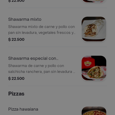
$ 22.500
Shawarma mixto
Shawarma mixto de carne y pollo con
pan sin levadura, vegetales frescos y
salsa de ajo.
$ 22.500
Shawarma especial con
salchicha
Shawarma de carne y pollo con
salchicha ranchera, pan sin levadura y
vegetales.
$ 22.500
Pizzas
Pizza hawaiana