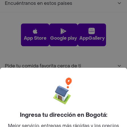
Encuéntranos en estos países
App Store
Google play
AppGallery
Pide tu comida favorita cerca de ti
Categorías
Únete a Rappi
Ingresa tu dirección en Bogotá:
Sobre Rappi
Mejor servicio, entregas más rápidas y los precios