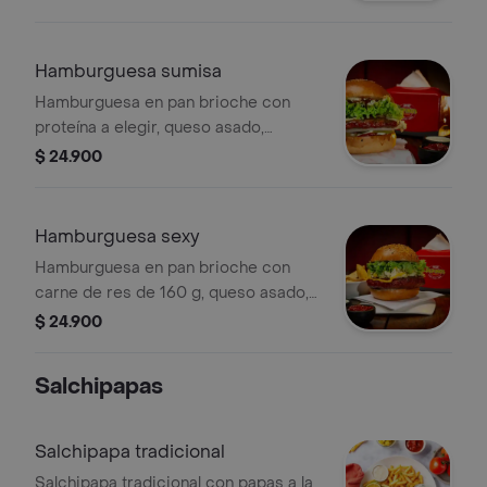
Hamburguesa sumisa
Hamburguesa en pan brioche con
proteína a elegir, queso asado,
bondiola al barril, vegetales frescos y
$ 24.900
salsa de la casa.
Hamburguesa sexy
Hamburguesa en pan brioche con
carne de res de 160 g, queso asado,
maduro frito, doble tocineta y salsas
$ 24.900
de la casa.
Salchipapas
Salchipapa tradicional
Salchipapa tradicional con papas a la