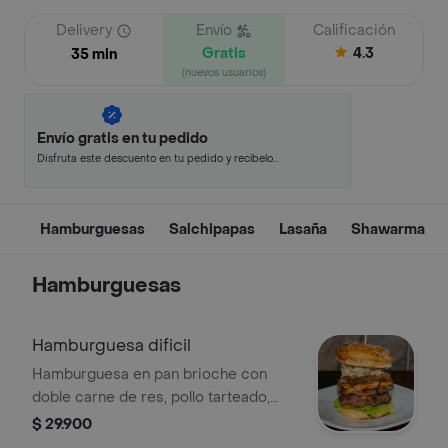
Delivery
Envío
Calificación
Gratis
4.3
35 min
(nuevos usuarios)
Envío gratis en tu pedido
Disfruta este descuento en tu pedido y recíbelo
en minutos.
Hamburguesas
Salchipapas
Lasaña
Shawarma
Hamburguesas
Hamburguesa dificil
Hamburguesa en pan brioche con
doble carne de res, pollo tarteado,
queso blanco, queso cheddar,
$ 29.900
bondiola, tocineta, vegetales y salsa