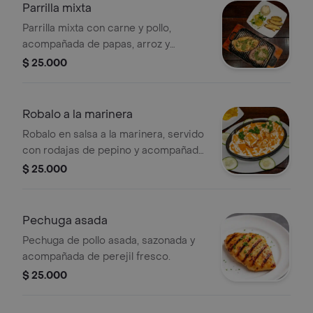
Parrilla mixta
Parrilla mixta con carne y pollo,
acompañada de papas, arroz y
ensalada. Incluye gaseosa pet de
$ 25.000
250ml.
Robalo a la marinera
Robalo en salsa a la marinera, servido
con rodajas de pepino y acompañado
de gaseosa pet de 250ml.
$ 25.000
Pechuga asada
Pechuga de pollo asada, sazonada y
acompañada de perejil fresco.
$ 25.000