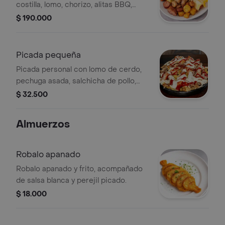
costilla, lomo, chorizo, alitas BBQ,
pechuga, salchicha, maduro, queso
$ 190.000
asado, papas, vegetales y queso
fundido.
Picada pequeña
Picada personal con lomo de cerdo,
pechuga asada, salchicha de pollo,
chorizo de la casa, papas a la
$ 32.500
francesa, papas artesanales, ensalada
y salsas.
Almuerzos
Robalo apanado
Robalo apanado y frito, acompañado
de salsa blanca y perejil picado.
$ 18.000