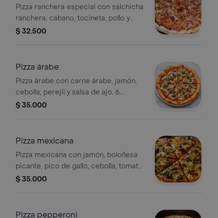
Pizza ranchera especial con salchicha
ranchera, cabano, tocineta, pollo y
cebolla. 6 porciones.
$ 32.500
Pizza árabe
Pizza árabe con carne árabe, jamón,
cebolla, perejil y salsa de ajo. 6
porciones.
$ 35.000
Pizza mexicana
Pizza mexicana con jamón, boloñesa
picante, pico de gallo, cebolla, tomate,
tocineta y queso. 6 porciones
$ 35.000
Pizza pepperoni