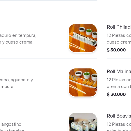
Roll Phila
maduro en tempura,
12 Piezas c
e y queso crema.
queso crem
$ 30.000
Roll Malin
esco, aguacate y
12 Piezas c
empura.
crema con t
atún y tilapia
$ 30.000
Roll Boavi
 langostino
12 Piezas c