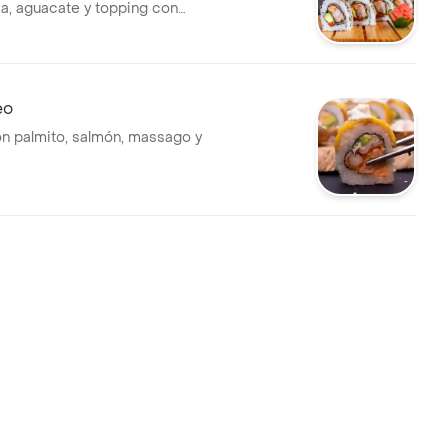
, aguacate y topping con
cereal.
eo
on palmito, salmón, massago y