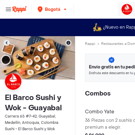
Bogotá
¿Nuevo en Rap
Rappi
Restaurantes a Dom
Envío gratis en tu ped
Disfruta este descuento en tu 
en minutos.
Combos
El Barco Sushi y
Wok - Guayabal
Combo Yate
Carrera 65 #7-42, Guayabal,
36 Piezas con 2 sushis c
Medellín, Antioquia, Colombia
premium a elegir.
Sushi - El Barco Sushi y Wok