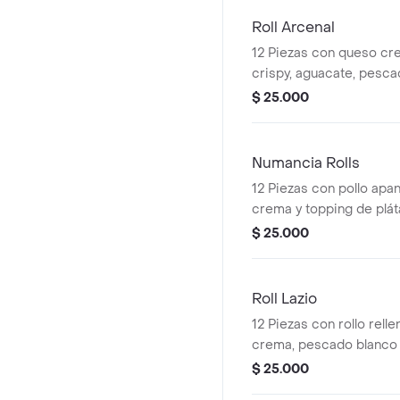
Roll Arcenal
12 Piezas con queso cr
crispy, aguacate, pesca
tempura con topping de 
$ 25.000
Numancia Rolls
12 Piezas con pollo apa
crema y topping de plá
$ 25.000
Roll Lazio
12 Piezas con rollo rell
crema, pescado blanco 
cebolla, con tarta de p
$ 25.000
limón y sirasha.