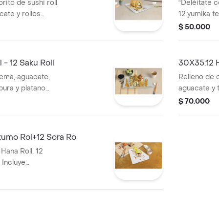
rito de sushi roll.
"Deléitate 
ate y rollos
12 yumika t
aña con salsa de
blanco, plá
$ 50.000
aguacate, m
calamar tem
japonesa, ce
 - 12 Saku Roll
30X35:12 
explosión d
rema, aguacate,
Relleno de 
¡ordénalo ah
ura y platano
aguacate y 
experiencia 
lmito en tempura,
de pasta di
$ 70.000
de aguacate..
aguacate(ur
crema, palm
cebolla lar
2kumo Rol+12 Sora Ro
maduro y qu
Hana Roll, 12
 Incluye
o salteado,
 palmito tempura