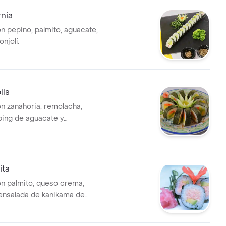
rnia
on pepino, palmito, aguacate,
njolí.
lls
on zanahoria, remolacha,
ping de aguacate y
ita
on palmito, queso crema,
ensalada de kanikama de
angrejo, pepino, cebolla,
n soya y pimienta negra.