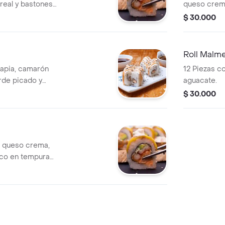
real y bastones
queso crema
camarón en 
$ 30.000
Roll Malm
ilapia, camarón
12 Piezas c
rde picado y
aguacate.
$ 30.000
e queso crema,
nco en tempura
ulcano.