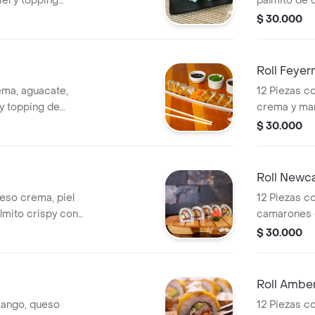
el y topping
palmito de 
aguacate.
$ 30.000
Roll Feyer
ema, aguacate,
12 Piezas c
y topping de
crema y man
$ 30.000
Roll Newca
ueso crema, piel
12 Piezas c
lmito crispy con
camarones 
ta dinamita.
masago, kani
$ 30.000
salmón en t
crema.
Roll Ambe
mango, queso
12 Piezas c