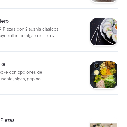
lero
4 Piezas con 2 sushis clásicos
luye rollos de alga nori, arroz,
ino.
ke
oke con opciones de
uacate, algas, pepino,
látano, surimi y salsas.
2 poke.
Piezas