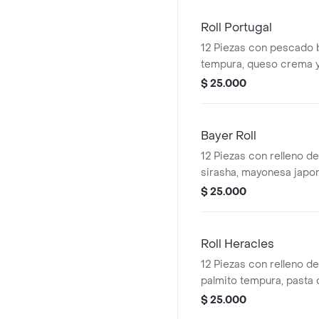
Roll Portugal
12 Piezas con pescado 
tempura, queso crema y
$ 25.000
Bayer Roll
12 Piezas con relleno d
sirasha, mayonesa japon
larga, aguacate y topping
$ 25.000
Roll Heracles
12 Piezas con relleno d
palmito tempura, pasta 
larga, con topping de p
$ 25.000
gratinado.