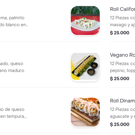
Roll Califo
ema, palmito
12 Piezas c
do blanco en
masago y ajo
ajonjolí.
$ 25.000
Vegano Ro
nado, queso
12 Piezas c
tano maduro.
pepino, top
champiñón.
$ 25.000
Roll Dinam
eno de queso
12 Piezas c
en tempura,
aguacate y 
escado, mayonesa,
palitos de c
$ 25.000
mayonesa co