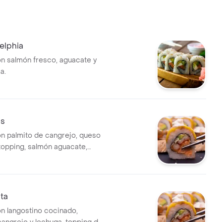
delphia
on salmón fresco, aguacate y
a.
as
on palmito de cangrejo, queso
opping, salmón aguacate,
.
sta
on langostino cocinado,