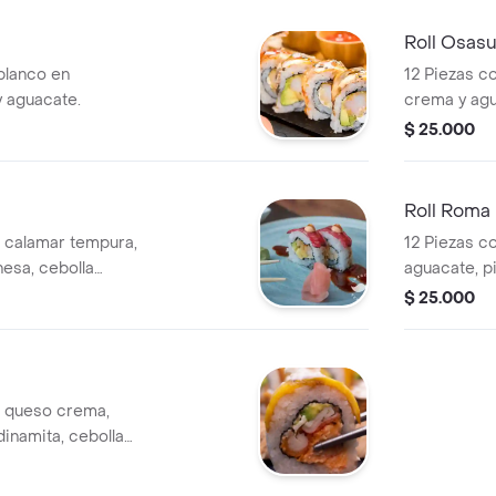
Roll Osas
blanco en
12 Piezas c
 aguacate.
crema y agu
$ 25.000
Roll Roma
e calamar tempura,
12 Piezas c
esa, cebolla
aguacate, p
 de ajonjolí.
tempura, con
$ 25.000
dinamita.
e queso crema,
dinamita, cebolla
látano y queso