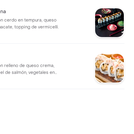
una
on cerdo en tempura, queso
acate, topping de vermicelli.
on relleno de queso crema,
iel de salmón, vegetales en
 topping de ajonjolí y pasta