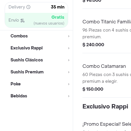
$ 96.000
Delivery
35 min
Gratis
Envío
Combo Titanic Famili
(nuevos usuarios)
96 Piezas con 4 sushis 
Combos
premium.
$ 240.000
Exclusivo Rappi
Sushis Clásicos
Combo Catamaran
Sushis Premium
60 Piezas con 3 sushis c
premium a elegir.
Poke
$ 150.000
Bebidas
Exclusivo Rappi
¡Promo Especial! Sel