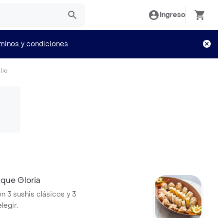
Ingreso
minos y condiciones
lio
ue Gloria
n 3 sushis clásicos y 3
legir.