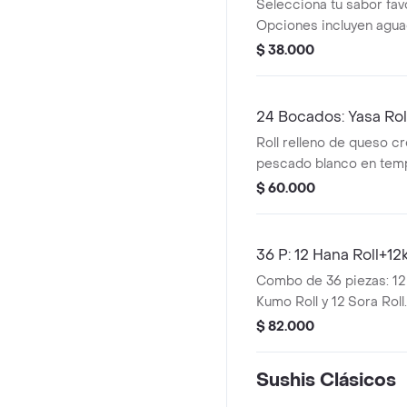
Selecciona tu sabor favo
Opciones incluyen aguac
empanizados. Se acomp
$ 38.000
soya.
24 Bocados: Yasa Roll
Roll relleno de queso c
pescado blanco en temp
maduro.roll pasta de pa
$ 60.000
plátano maduro, toping 
36 P: 12 Hana Roll+1
Combo de 36 piezas: 12 
Kumo Roll y 12 Sora Roll.
ingredientes como cerd
$ 82.000
queso crema, aguacate,
y plátano maduro.
Sushis Clásicos