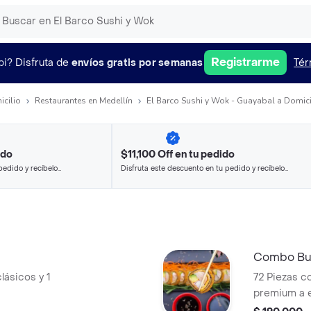
Registrarme
pi?
Disfruta de
envíos gratis por semanas
Tér
icilio
Restaurantes en Medellín
El Barco Sushi y Wok - Guayabal a Domici
ido
$11,100 Off en tu pedido
pedido y recíbelo
Disfruta este descuento en tu pedido y recíbelo
en minutos.
Combo Buq
lásicos y 1
72 Piezas co
premium a e