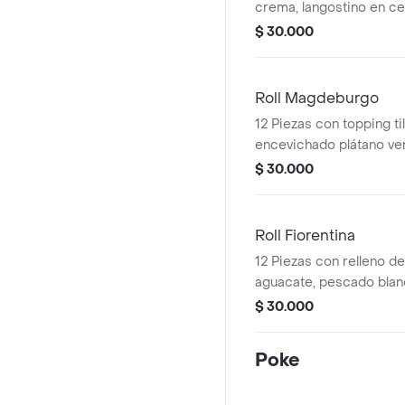
crema, langostino en ce
de plátano maduro.
$ 30.000
Roll Magdeburgo
12 Piezas con topping t
encevichado plátano ve
aguacate.
$ 30.000
Roll Fiorentina
12 Piezas con relleno d
aguacate, pescado bla
con topping de crema v
$ 30.000
Poke