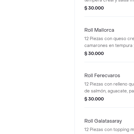
tempera creal y salsa mi
ajonjolí negro.
$ 30.000
Roll Mallorca
12 Piezas con queso cr
camarones en tempura 
ensalada de cangrejo.
$ 30.000
Roll Ferecvaros
12 Piezas con relleno q
de salmón, aguacate, pa
topping de salmón y pas
$ 30.000
Roll Galatasaray
12 Piezas con topping 