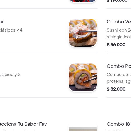
$ 190.000
ar
Combo Ve
clásicos y 4
Sushi con 2
a elegir. Inc
surimi y pep
$ 56.000
Combo Po
lásico y 2
Combo de p
proteína, ag
zanahoria, p
$ 82.000
Selecciona 
ecciona Tu Sabor Fav
Combo 18 