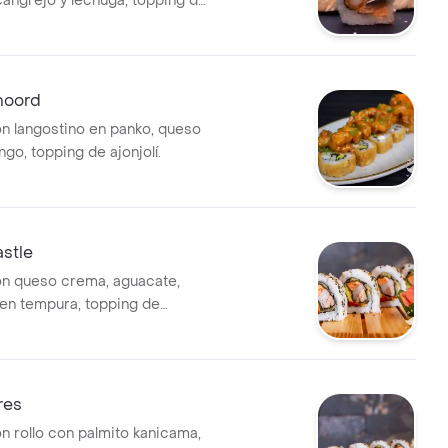
cangrejo y lechuga, topping de
noord
on langostino en panko, queso
go, topping de ajonjolí.
stle
on queso crema, aguacate,
en tempura, topping de
kama, crispy y ajonjolí,
empura, pepino y queso
res
on rollo con palmito kanicama,