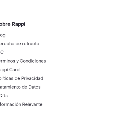
obre Rappi
log
erecho de retracto
IC
érminos y Condiciones
appi Card
olíticas de Privacidad
ratamiento de Datos
QRs
nformación Relevante