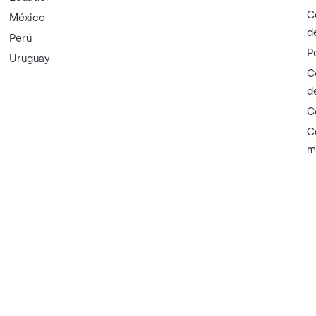
C
México
d
Perú
P
Uruguay
C
d
C
C
m