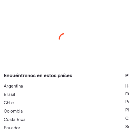
Encuéntranos en estos países
P
Argentina
H
m
Brasil
P
Chile
P
Colombia
C
Costa Rica
S
Ecuador