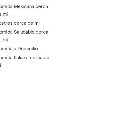
omida Mexicana cerca
e mi
ostres cerca de mi
omida Saludable cerca
e mi
omida a Domicilio
omida Italiana cerca de
i