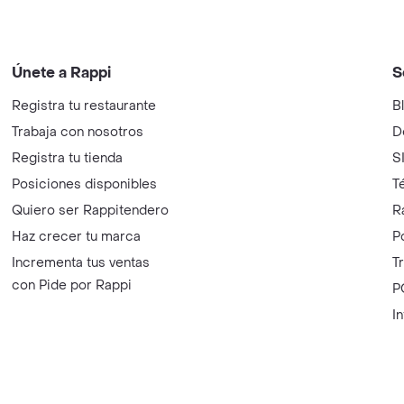
Únete a Rappi
S
Registra tu restaurante
B
Trabaja con nosotros
D
Registra tu tienda
S
Posiciones disponibles
T
Quiero ser Rappitendero
R
Haz crecer tu marca
P
Incrementa tus ventas
T
con Pide por Rappi
P
I