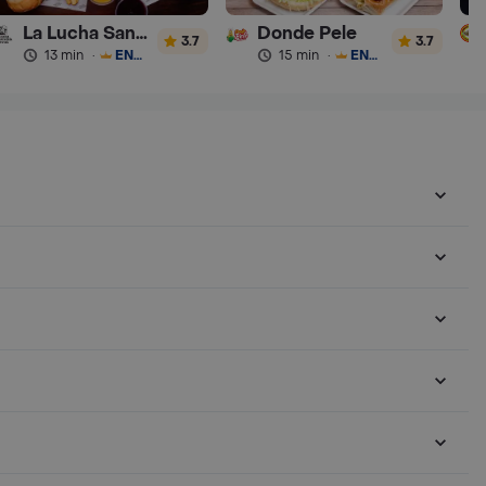
La Lucha Sanguchería
Donde Pele
3.7
3.7
13 min
·
ENVÍO GRATIS
15 min
·
ENVÍO GRATIS