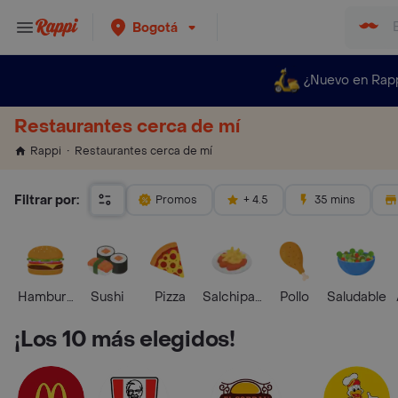
Bogotá
¿Nuevo en Rap
Restaurantes cerca de mí
Restaurantes cerca de mí
Rappi
Filtrar por:
Promos
+ 4.5
35 mins
Hamburguesa
Sushi
Pizza
Salchipapas
Pollo
Saludable
¡Los 10 más elegidos!