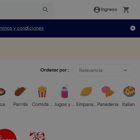
Ingreso
minos y condiciones
Ordenar por :
Relevancia
ica
Parrilla
Comida Rápida
Jugos y Batidos
Empanadas
Panadería
Italiana