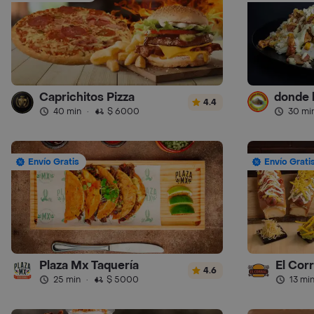
Caprichitos Pizza
4.4
40 min
·
$ 6000
30 mi
Envío Gratis
Envío Grati
Plaza Mx Taquería
El Cor
4.6
25 min
·
$ 5000
13 mi