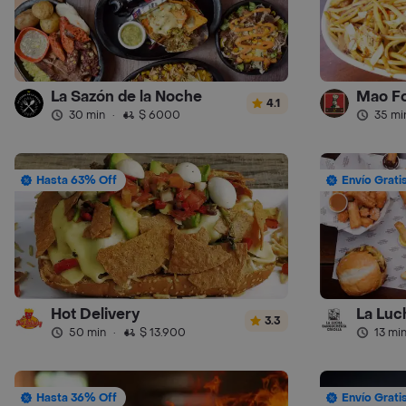
La Sazón de la Noche
Mao F
4.1
30 min
·
$ 6000
35 mi
Hasta 63% Off
Envío Grati
Hot Delivery
La Luc
3.3
50 min
·
$ 13.900
13 mi
Hasta 36% Off
Envío Grati