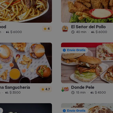
ood
El Señor del Pollo
4
n
·
$ 6000
40 min
·
$ 6000
s
Envío Gratis
ha Sanguchería
Donde Pele
4.7
n
·
$ 3500
15 min
·
$ 4500
s
Envío Gratis