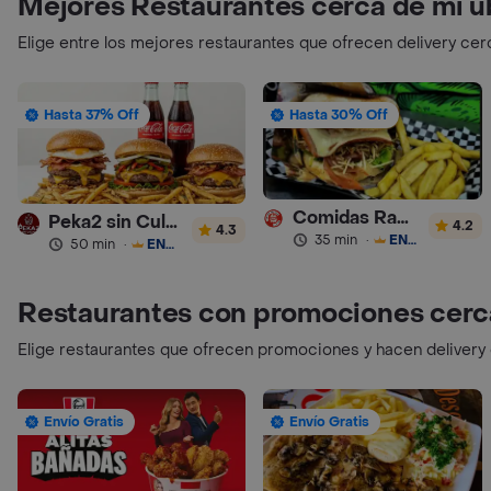
Mejores Restaurantes cerca de mi u
Elige entre los mejores restaurantes que ofrecen delivery cer
Hasta 37% Off
Hasta 30% Off
Comidas Rapidas Las 3B
Peka2 sin Culpa Lourdes
4.2
4.3
35 min
·
ENVÍO GRATIS
50 min
·
ENVÍO GRATIS
Restaurantes con promociones cerc
Elige restaurantes que ofrecen promociones y hacen delivery
Envío Gratis
Envío Gratis