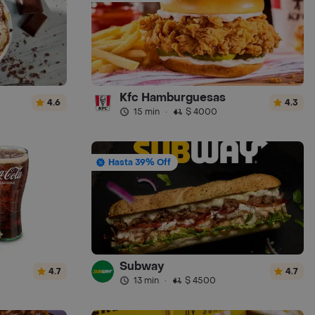
Kfc Hamburguesas
4.6
4.3
15 min
·
$ 4000
Hasta 39% Off
Subway
4.7
4.7
13 min
·
$ 4500