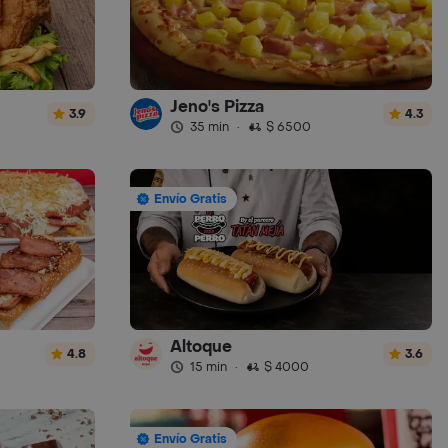
Jeno's Pizza
3.9
4.3
35 min
·
$ 6500
Envío Gratis
Altoque
4.8
3.6
15 min
·
$ 4000
Envío Gratis