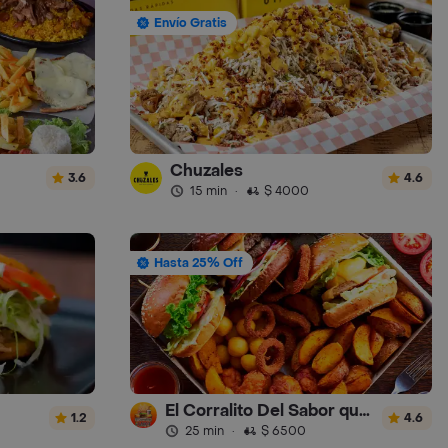
Envío Gratis
Chuzales
3.6
4.6
15 min
·
$ 4000
Hasta 25% Off
El Corralito Del Sabor que Sabor
1.2
4.6
25 min
·
$ 6500