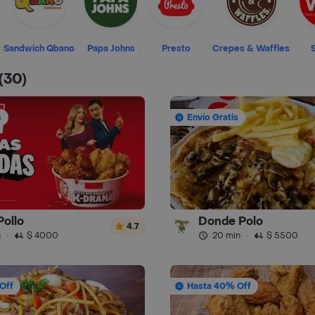
Sandwich Qbano
Papa Johns
Presto
Crepes & Waffles
(30)
s
Envío Gratis
Pollo
Donde Polo
4.7
n
·
$ 4000
20 min
·
$ 5500
Off
Hasta 40% Off