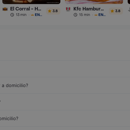
El Corral - Hamburguesa
Kfc Hamburguesas
3.8
3.8
13 min
·
ENVÍO GRATIS
15 min
·
ENVÍO GRATIS
 a domicilio?
?
omicilio?