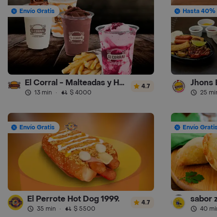
Envío Gratis
Hasta 40% 
El Corral - Malteadas y Helados
Jhons 
4.7
13 min
·
$ 4000
25 mi
Envío Gratis
Envío Grati
El Perrote Hot Dog 1999.
sabor 
4.7
35 min
·
$ 5500
40 mi