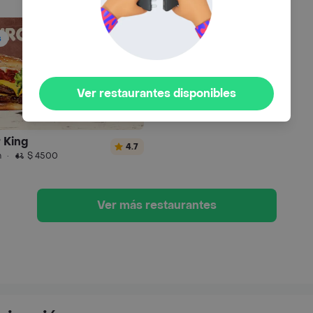
s
Ver restaurantes disponibles
 King
4.7
n
·
$ 4500
Ver más restaurantes