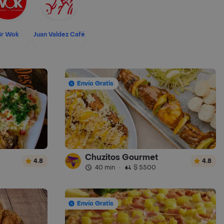
Sr Wok
Juan Valdez Café
Envío Gratis
Chuzitos Gourmet
4.8
4.8
40 min
·
$ 5500
Envío Gratis