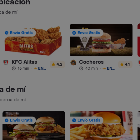
bicación
ca de mí
Envío Gratis
Envío Gratis
KFC Alitas
Cocheros
4.2
4.1
13 min
·
ENVÍO GRATIS
40 min
·
ENVÍO GRATIS
a de mí
 cerca de mí
Envío Gratis
Envío Gratis