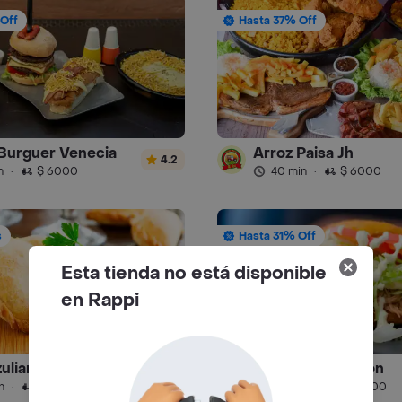
Off
Hasta 37% Off
Burguer Venecia
Arroz Paisa Jh
4.2
n
·
$ 6000
40 min
·
$ 6000
s
Hasta 31% Off
Esta tienda no está disponible
en Rappi
zuliano bogota
Patacon El Arepon
1.4
n
·
$ 12.000
50 min
·
$ 13.900