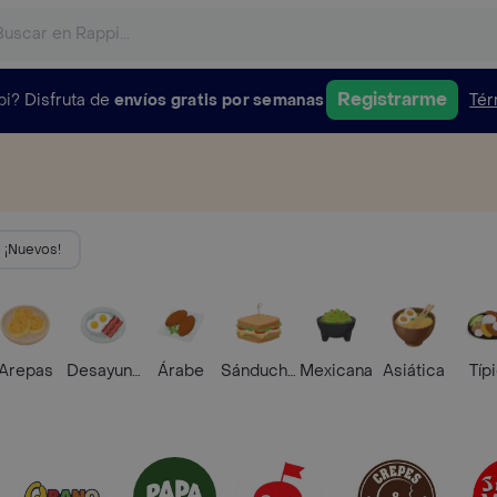
Registrarme
pi?
Disfruta de
envíos gratis por semanas
Tér
¡Nuevos!
Arepas
Desayunos
Árabe
Sánduches
Mexicana
Asiática
Típ