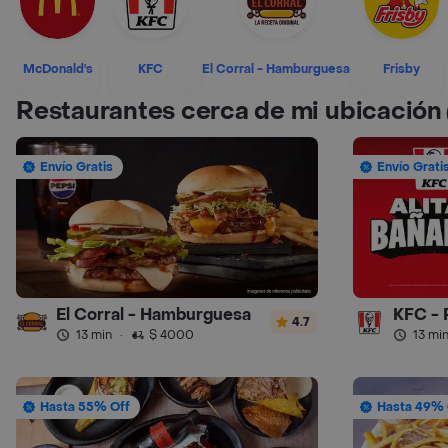
McDonald's
KFC
El Corral - Hamburguesa
Frisby
Restaurantes cerca de mi ubicación
Envío Gratis
Envío Grati
El Corral - Hamburguesa
KFC - 
4.7
13 min
·
$ 4000
13 mi
Hasta 55% Off
Hasta 49% 