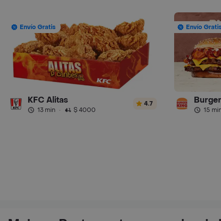
Envío Gratis
Envío Grati
KFC Alitas
Burger
4.7
13 min
·
$ 4000
15 mi