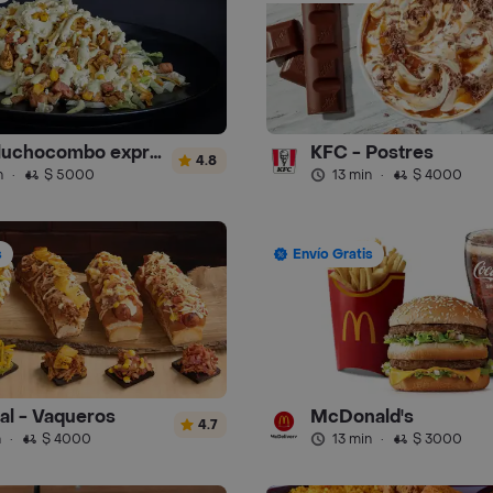
donde luchocombo express
KFC - Postres
4.8
n
·
$ 5000
13 min
·
$ 4000
s
Envío Gratis
ral - Vaqueros
McDonald's
4.7
n
·
$ 4000
13 min
·
$ 3000