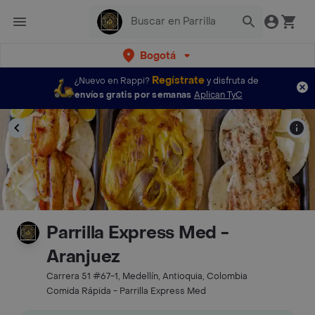
Bogotá
Regístrate
¿Nuevo en Rappi?
y disfruta de
envíos gratis por semanas
Aplican TyC
Parrilla Express Med -
Aranjuez
Carrera 51 #67-1, Medellín, Antioquia, Colombia
Comida Rápida - Parrilla Express Med