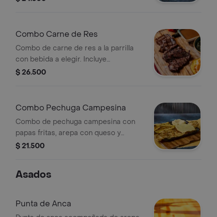
Combo Carne de Res
Combo de carne de res a la parrilla
con bebida a elegir. Incluye
guarnición de arepa y salsa.
$ 26.500
Combo Pechuga Campesina
Combo de pechuga campesina con
papas fritas, arepa con queso y
ensalada. Incluye bebida a elegir.
$ 21.500
Asados
Punta de Anca