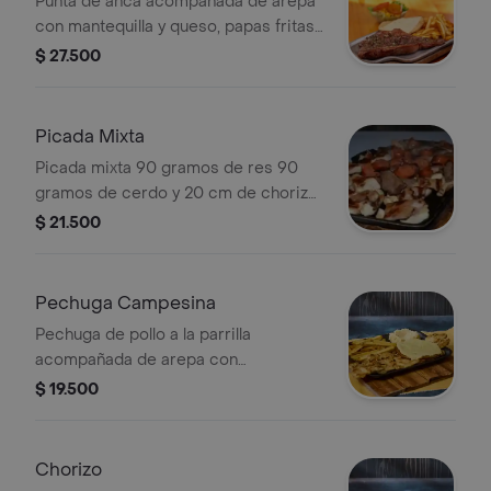
Punta de anca acompañada de arepa
con mantequilla y queso, papas fritas
y ensalada.
$ 27.500
Picada Mixta
Picada mixta 90 gramos de res 90
gramos de cerdo y 20 cm de chorizo
arepa con mantequilla y queso,
$ 21.500
chimicgurri artesanal
Pechuga Campesina
Pechuga de pollo a la parrilla
acompañada de arepa con
mantequilla y queso, papas fritas y
$ 19.500
ensalada.
Chorizo