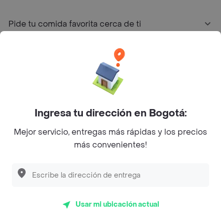
Pide tu comida favorita cerca de ti
Categorías
Únete a Rappi
Ingresa tu dirección en Bogotá:
Sobre Rappi
Mejor servicio, entregas más rápidas y los precios
más convenientes!
Facebook
Twitter
Instagram
©
2026
Rappi Inc. All rights reserved.
Usar mi ubicación actual
Rappi S.A.S. --- NIT 900.843.898-9 --- Calle 63 # 16A-02