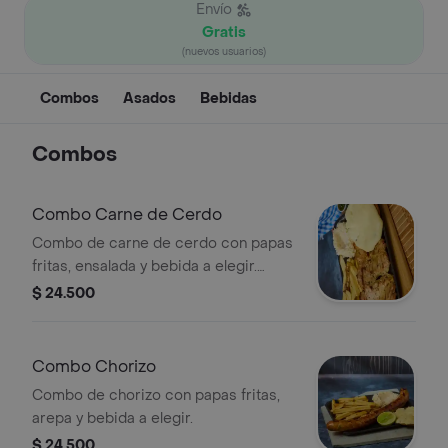
Envío
Gratis
(nuevos usuarios)
Combos
Asados
Bebidas
Combos
Combo Carne de Cerdo
Combo de carne de cerdo con papas
fritas, ensalada y bebida a elegir.
Incluye salsa verde.
$ 24.500
Combo Chorizo
Combo de chorizo con papas fritas,
arepa y bebida a elegir.
$ 24.500