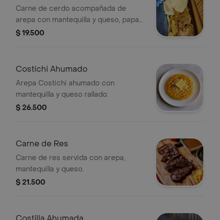
Carne de cerdo acompañada de
arepa con mantequilla y queso, papas
fritas y ensalada.
$ 19.500
Costichi Ahumado
Arepa Costichi ahumado con
mantequilla y queso rallado.
$ 26.500
Carne de Res
Carne de res servida con arepa,
mantequilla y queso.
$ 21.500
Costilla Ahumada