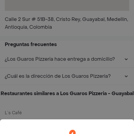
Calle 2 Sur # 51B-38, Cristo Rey, Guayabal, Medellín,
Antioquia, Colombia
Preguntas frecuentes
¿Los Guaros Pizzeria hace entrega a domicilio?
¿Cuál es la dirección de Los Guaros Pizzeria?
Restaurantes similares a Los Guaros Pizzeria - Guayabal
L´s Café
Philippe