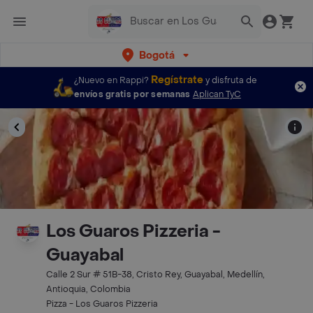
Bogotá
Regístrate
¿Nuevo en Rappi?
y disfruta de
envíos gratis por semanas
Aplican TyC
Los Guaros Pizzeria -
Guayabal
Calle 2 Sur # 51B-38, Cristo Rey, Guayabal, Medellín,
Antioquia, Colombia
Pizza - Los Guaros Pizzeria