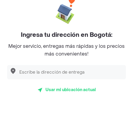
Baskin Robbins
La Cesta
Mercari - Postres
Ingresa tu dirección en Bogotá:
Myriam Camhi Co
Mejor servicio, entregas más rápidas y los precios
Magnifique
más convenientes!
Empanaditas de Pipian - Empanadas
Desayunadero de la 42
Luisa Postres
Usar mi ubicación actual
Sopitas y Frijoladas
Subway
Top Marcas y Cadenas de Restaurantes