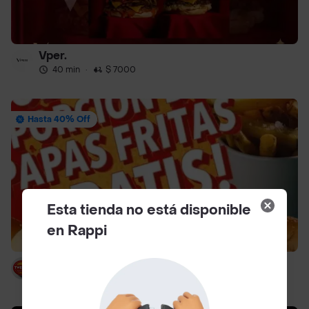
Vper.
40 min
·
$ 7000
Hasta 40% Off
Esta tienda no está disponible
en Rappi
Twenty Burger (usaquén)
35 min
·
$ 7000