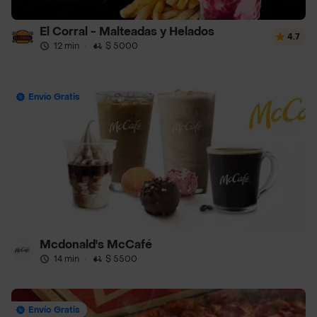
El Corral - Malteadas y Helados
4.7
12 min
·
$ 5000
Envío Gratis
Mcdonald's McCafé
14 min
·
$ 5500
Envío Gratis