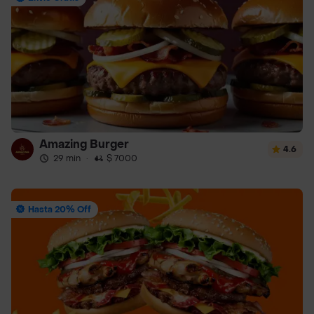
Amazing Burger
4.6
29 min
·
$ 7000
Hasta 20% Off