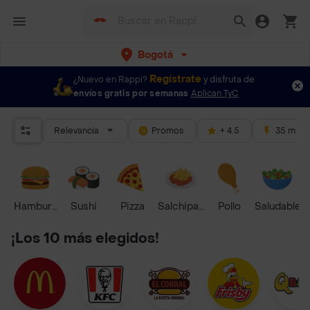
Bogotá
Regístrate
¿Nuevo en Rappi?
y disfruta de
envíos gratis por semanas
Aplican TyC
Relevancia
Promos
+ 4.5
35 mins
Hamburguesa
Sushi
Pizza
Salchipapas
Pollo
Saludable
¡Los 10 más elegidos!