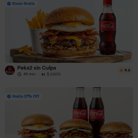
Envío Gratis
Peka2 sin Culpa
4.6
49 min
·
$ 6500
Hasta 37% Off