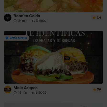
Bendito Caldo
4.4
34 min
·
$ 7500
Envío Gratis
Mole Arepas
3.9
14 min
·
$ 5000