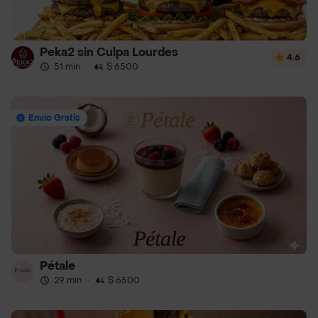
Peka2 sin Culpa Lourdes
4.6
51 min
·
$ 6500
Envío Gratis
Pétale
29 min
·
$ 6500