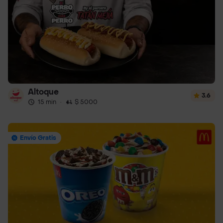
Altoque
3.6
15 min
·
$ 5000
Envío Gratis