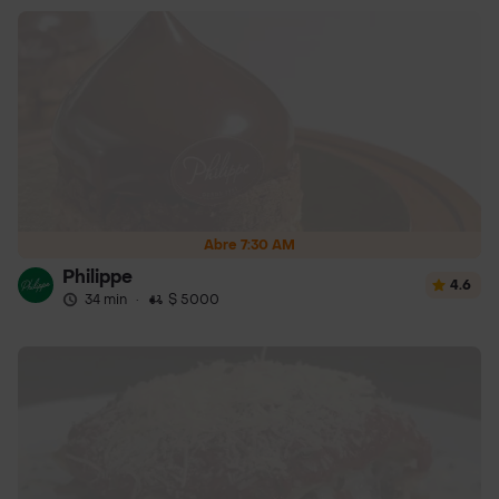
Abre 7:30 AM
Philippe
4.6
34 min
·
$ 5000