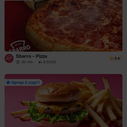
Sbarro - Pizza
4.6
20 min
·
$ 5000
Agrega 2, paga 1