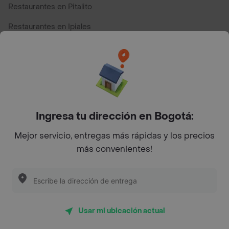
Restaurantes en Pitalito
Restaurantes en Ipiales
Restaurantes en San Andres
Restaurantes cerca de mi para pedir Comida a Domicilio -
Top Marcas y Cadenas de Restaurantes
Ingresa tu dirección en Bogotá:
Encuéntranos en estos países
Mejor servicio, entregas más rápidas y los precios
más convenientes!
App Store
Google play
AppGallery
Usar mi ubicación actual