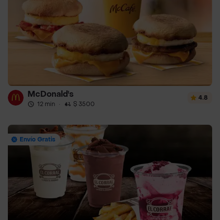
McDonald's
4.8
12 min
·
$ 3500
Envío Gratis