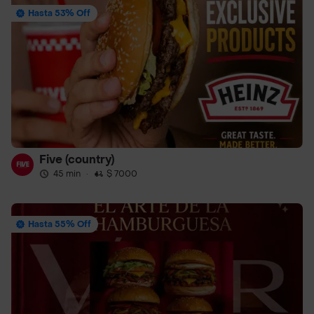
Hasta 53% Off
Five (country)
45 min
·
$ 7000
Hasta 55% Off