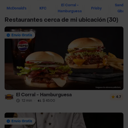
El Corral -
Sandwi
McDonald's
KFC
Frisby
Hamburguesa
Qban
Restaurantes cerca de mi ubicación
(30)
Envío Gratis
El Corral - Hamburguesa
4.7
12 min
·
$ 4500
Envío Gratis