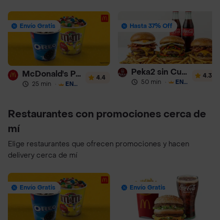
Envío Gratis
Hasta 37% Off
Peka2 sin Culpa Lourdes
McDonald's Postres
4.3
4.4
50 min
·
ENVÍO GRATIS
25 min
·
ENVÍO GRATIS
Restaurantes con promociones cerca de
mí
Elige restaurantes que ofrecen promociones y hacen
delivery cerca de mí
Envío Gratis
Envío Gratis