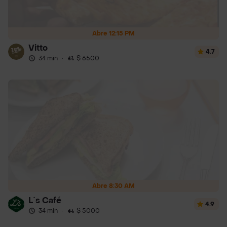
Abre 12:15 PM
Vitto
4.7
34 min
·
$ 6500
Abre 8:30 AM
L´s Café
4.9
34 min
·
$ 5000