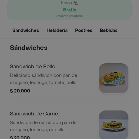
Envío
Gratis
(nuevos usuarios)
Sándwiches
Heladería
Postres
Bebidas
Sándwiches
Sándwich de Pollo.
Delicioso sándwich con pan de
oregano, lechuga, tomate, pollo,
maicitos, queso, jamón, pimenton
$ 20.000
caramelizado, papas a la francesa y
salsa de la casa.
Sándwich de Carne.
Sándwich de carne con pan de
orégano, lechuga, cebolla
caramelizada, queso y salsa de la
$ 22.000