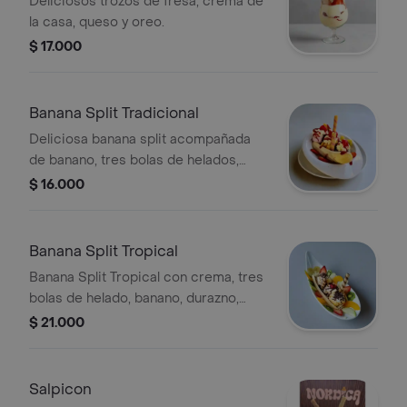
Deliciosos trozos de fresa, crema de
la casa, queso y oreo.
$ 17.000
Banana Split Tradicional
Deliciosa banana split acompañada
de banano, tres bolas de helados,
chantilli, crema de la casa, barquillo,
$ 16.000
salsas.
Banana Split Tropical
Banana Split Tropical con crema, tres
bolas de helado, banano, durazno,
fresa, manzana verde, kiwi, queso,
$ 21.000
chantilli, barquillo y cerezas.
Salpicon