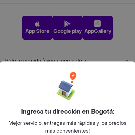
App Store
Google play
AppGallery
Pide tu comida favorita cerca de ti
Categorías
Únete a Rappi
Ingresa tu dirección en Bogotá:
Sobre Rappi
Mejor servicio, entregas más rápidas y los precios
más convenientes!
Facebook
Twitter
Instagram