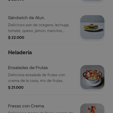
casa. Acompañado de papas a la
francesa.
Sándwich de Atun.
Delicioso pan de oregano, lechuga,
tomate, queso, jamon, maicitos,
cebolla caramelizada, papas a la
$ 22.000
francesa y salsas de la casa.
Heladería
Ensaladas de Frutas
Deliciosa ensalada de frutas con
crema de la casa, mix de frutas
frescas, queso y dos bolas de
$ 21.000
helados .
Fresas con Crema