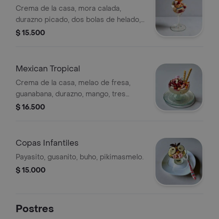
Crema de la casa, mora calada,
durazno picado, dos bolas de helado,
mani triturado, suspiro, chantilli, salsa.
$ 15.500
Mexican Tropical
Crema de la casa, melao de fresa,
guanabana, durazno, mango, tres
bolas de helado, chantilli, barquillo,
$ 16.500
salsa.
Copas Infantiles
Payasito, gusanito, buho, pikimasmelo.
$ 15.000
Postres