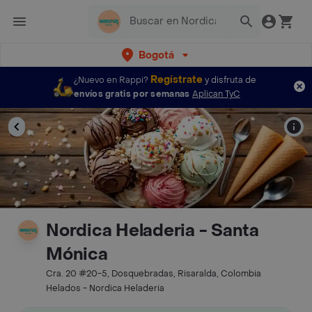
Bogotá
Regístrate
¿Nuevo en Rappi?
y disfruta de
envíos gratis por semanas
Aplican TyC
Nordica Heladeria - Santa
Mónica
Cra. 20 #20-5, Dosquebradas, Risaralda, Colombia
Helados - Nordica Heladeria