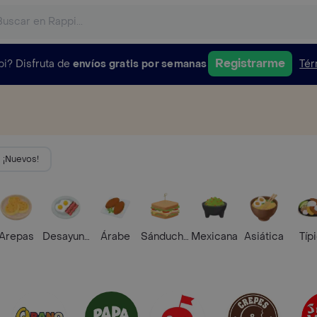
Registrarme
pi?
Disfruta de
envíos gratis por semanas
Tér
¡Nuevos!
Arepas
Desayunos
Árabe
Sánduches
Mexicana
Asiática
Típ