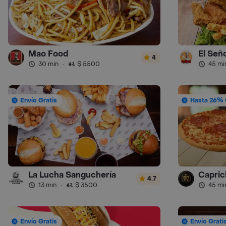
Mao Food
El Seño
4
30 min
·
$ 5500
45 mi
Envío Gratis
Hasta 26% 
La Lucha Sanguchería
Capric
4.7
13 min
·
$ 3500
45 mi
Envío Gratis
Envío Grati