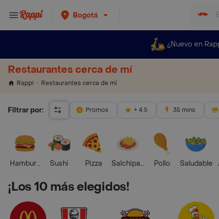
Bogotá
¿Nuevo en Rap
Restaurantes cerca de mí
Restaurantes cerca de mí
Rappi
Filtrar por:
Promos
+ 4.5
35 mins
Hamburguesa
Sushi
Pizza
Salchipapas
Pollo
Saludable
¡Los 10 más elegidos!