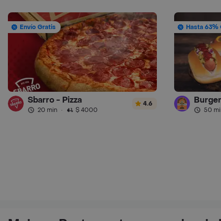
Envío Gratis
Hasta 63% 
Sbarro - Pizza
Burger
4.6
20 min
·
$ 4000
50 mi