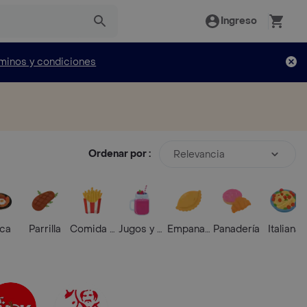
Ingreso
minos y condiciones
Ordenar por :
Relevancia
ica
Parrilla
Comida Rápida
Jugos y Batidos
Empanadas
Panadería
Italiana