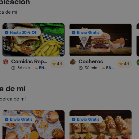
bicación
ca de mí
Hasta 30% Off
Envío Gratis
Comidas Rapidas Las 3B
Cocheros
4.1
4.1
56 min
·
ENVÍO GRATIS
30 min
·
ENVÍO GRATIS
a de mí
 cerca de mí
Envío Gratis
Envío Gratis