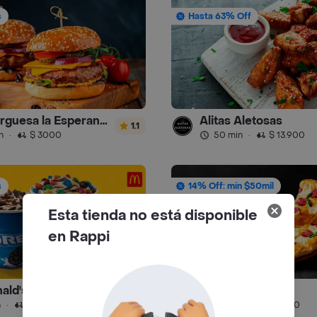
s
Hasta 63% Off
Hamburguesa la Esperanza
Alitas Aletosas
1.1
n
·
$ 3000
50 min
·
$ 13.900
s
14% Off: mín $50mil
Esta tienda no está disponible
en Rappi
ld's Postres
Pizza Capricho
4.5
n
·
$ 3500
35 min
·
$ 5000