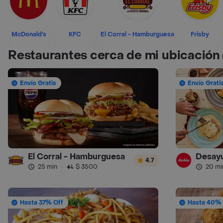
McDonald's
KFC
El Corral - Hamburguesa
Frisby
Restaurantes cerca de mi ubicación
Envío Gratis
Envío Grati
El Corral - Hamburguesa
Desayu
4.7
25 min
·
$ 3500
20 mi
Hasta 37% Off
Hasta 40% 