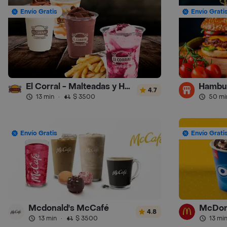
Envío Gratis
Envío Grati
El Corral - Malteadas y Helados
4.7
13 min
·
$ 3500
50 mi
Envío Gratis
Envío Grati
Mcdonald's McCafé
McDona
4.8
13 min
·
$ 3500
13 mi