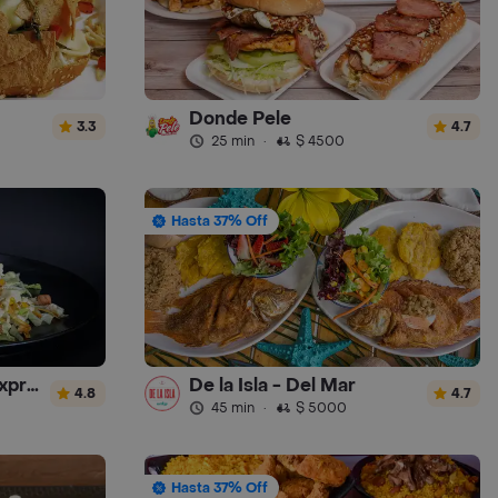
Donde Pele
3.3
4.7
25 min
·
$ 4500
Hasta 37% Off
donde luchocombo express
De la Isla - Del Mar
4.8
4.7
45 min
·
$ 5000
Hasta 37% Off