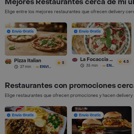
Mejores Restaurantes cerca de mi u
Elige entre los mejores restaurantes que ofrecen delivery cer
Envío Gratis
Envío Gratis
La Focaccia Gourmet
Pizza Italian
4.5
5
35 min
·
ENVÍO GRATIS
27 min
·
ENVÍO GRATIS
Restaurantes con promociones cerc
Elige restaurantes que ofrecen promociones y hacen delivery
Envío Gratis
Envío Gratis