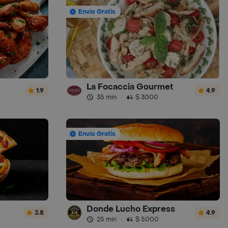
Envío Gratis
La Focaccia Gourmet
1.9
4.9
35 min
·
$ 3000
Envío Gratis
Donde Lucho Express
3.8
4.9
25 min
·
$ 5000