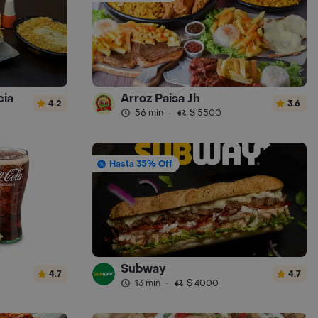
cia
Arroz Paisa Jh
4.2
3.6
56 min
·
$ 5500
Hasta 35% Off
Subway
4.7
4.7
13 min
·
$ 4000