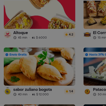
Altoque
El Cor
4.2
45 min
·
$ 6000
15 mi
Envío Gratis
Hasta 31% 
sabor zuliano bogota
Pataco
1.4
40 min
·
$ 12.000
50 mi