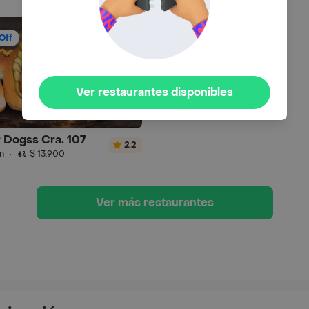
Off
Ver restaurantes disponibles
 Dogss Cra. 107
2.2
n
·
$ 13.900
Ver más restaurantes