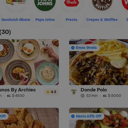
Sandwich Qbano
Papa Johns
Presto
Crepes & Waffles
(30)
s
Envío Gratis
nos By Archies
Donde Polo
4.5
n
·
$ 4500
52 min
·
$ 5000
Off
Hasta 63% Off