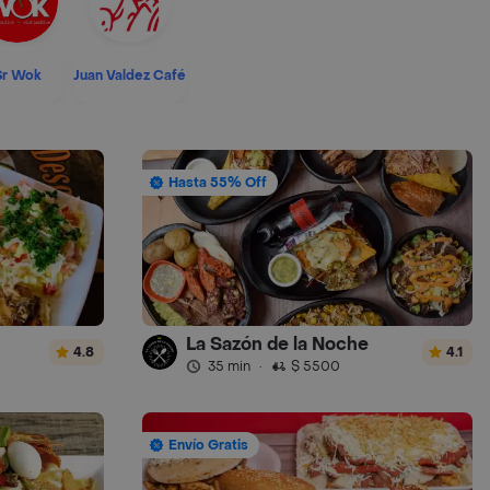
Sr Wok
Juan Valdez Café
Hasta 55% Off
La Sazón de la Noche
4.8
4.1
35 min
·
$ 5500
Envío Gratis