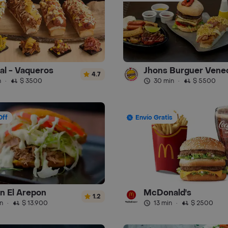
ral - Vaqueros
Jhons Burguer Vene
4.7
n
·
$ 3500
30 min
·
$ 5500
Off
Envío Gratis
n El Arepon
McDonald's
1.2
n
·
$ 13.900
13 min
·
$ 2500