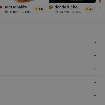
McDonald's
donde luchocombo express
3.5
3.4
13 min
·
ENVÍO GRATIS
20 min
·
ENVÍO GRATIS