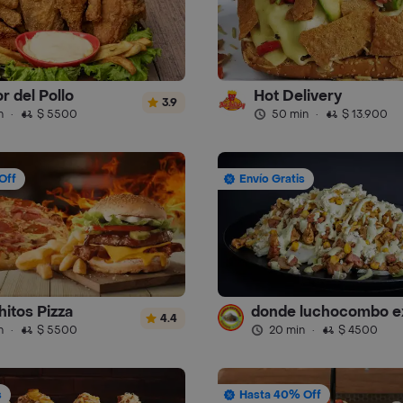
r del Pollo
Hot Delivery
3.9
n
·
$ 5500
50 min
·
$ 13.900
Off
Envío Gratis
hitos Pizza
4.4
n
·
$ 5500
20 min
·
$ 4500
s
Hasta 40% Off