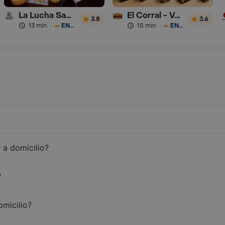
La Lucha Sanguchería
El Corral - Vaqueros
3.8
3.6
13 min
·
ENVÍO GRATIS
15 min
·
ENVÍO GRATIS
 a domicilio?
?
omicilio?