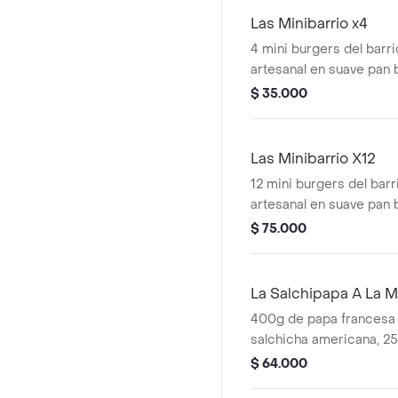
Las Minibarrio x4
4 mini burgers del barr
artesanal en suave pan 
cheddar derretido, lech
$ 35.000
tomate asado en finas h
chip crocante. Acompa
francesas bien crocant
Las Minibarrio X12
12 mini burgers del bar
artesanal en suave pan 
cheddar derretido, lech
$ 75.000
tomate asado en finas h
chip crocante. Acompa
francesas bien crocant
La Salchipapa A La M
400g de papa francesa 
salchicha americana, 25
de cerdo, trozos de poll
$ 64.000
desmechada, un plátan