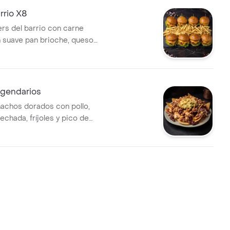
rrio X8
ers del barrio con carne
n suave pan brioche, queso
retido, lechuga fresca,
o en finas hierbas y cebolla
nte. Acompañadas de papas
ien crocantes.
gendarios
nachos dorados con pollo,
chada, fríjoles y pico de
pañados de guacamole y salsa