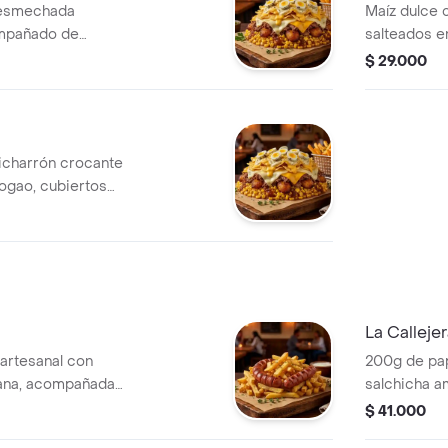
desmechada
Maíz dulce 
ompañado de
salteados e
o, cubierto con
mozzarella 
$ 29.000
 y huevos de
codorniz con
lsa de la casa y
cheddar.
hicharrón crocante
ogao, cubiertos
 papa chip, huevos
 la casa y salsa
La Calleje
artesanal con
200g de pap
cana, acompañadas
salchicha a
chicharrón 
$ 41.000
hogao, coro