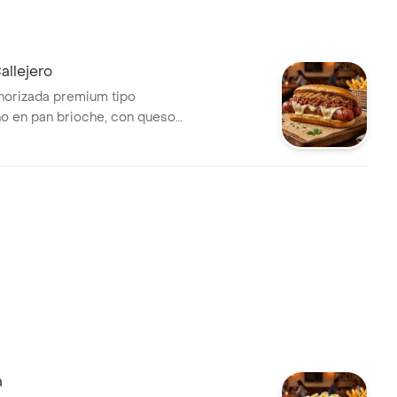
allejero
horizada premium tipo
o en pan brioche, con queso
cebolla grille, cubiertos con
a en salsa napolitana
 Acompañado de papas
ien crocantes.
a