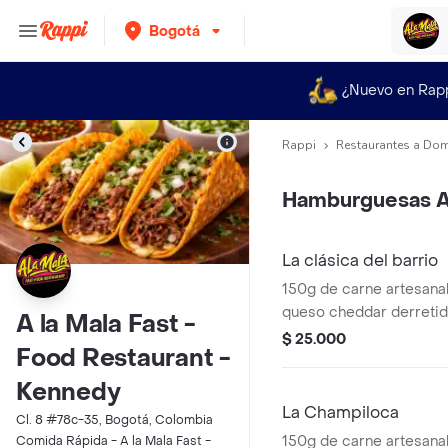
Bogotá
¿Nuevo en Rap
Rappi
Restaurantes a Dom
Hamburguesas A
La clásica del barrio
150g de carne artesanal
queso cheddar derretid
A la Mala Fast -
tomate asado en finas h
$ 25.000
Food Restaurant -
chip. Acompañada de p
bien crocantes
Kennedy
La Champiloca
Cl. 8 #78c-35, Bogotá, Colombia
150g de carne artesanal
Comida Rápida - A la Mala Fast -