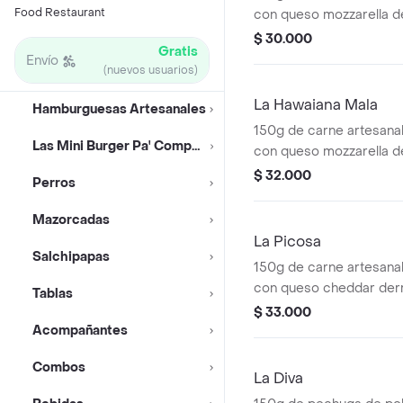
Food Restaurant
con queso mozzarella de
champiñones y maíz du
$ 30.000
Gratis
con lechuga fresca. A
Envío
(nuevos usuarios)
papas francesas bien c
La Hawaiana Mala
Hamburguesas Artesanales
150g de carne artesanal
Las Mini Burger Pa' Compartir
con queso mozzarella de
piña y cebolla grille, c
$ 32.000
Perros
lechuga fresca. Acomp
francesas bien crocant
Mazorcadas
La Picosa
Salchipapas
150g de carne artesanal
con queso cheddar derr
Tablas
crocantes, jalapeños y 
$ 33.000
Acompañada de papas f
Acompañantes
crocantes.
Combos
La Diva