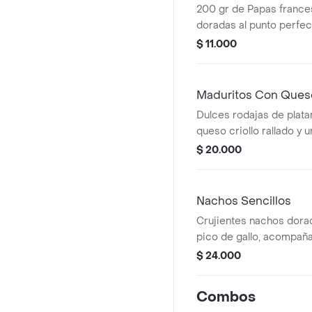
200 gr de Papas france
doradas al punto perfec
crocantes por fuera, su
$ 11.000
Maduritos Con Ques
Dulces rodajas de plat
queso criollo rallado y 
nuestra salsa de la casa
$ 20.000
Nachos Sencillos
Crujientes nachos dorad
pico de gallo, acompañ
guacamole y salsa ched
$ 24.000
Combos