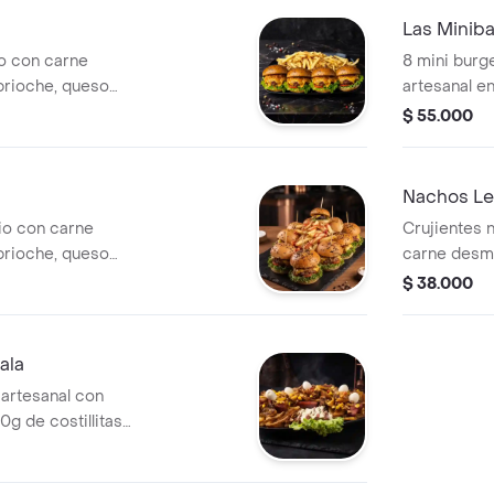
Las Miniba
io con carne
8 mini burg
brioche, queso
artesanal e
uga fresca,
cheddar der
$ 55.000
ierbas y cebolla
tomate asad
ñadas de papas
chip croca
es.
francesas b
Nachos Le
rio con carne
Crujientes 
brioche, queso
carne desme
uga fresca,
gallo, acom
$ 38.000
ierbas y cebolla
cheddar.
ñadas de papas
es.
ala
artesanal con
0g de costillitas
o, carne
o maduro en