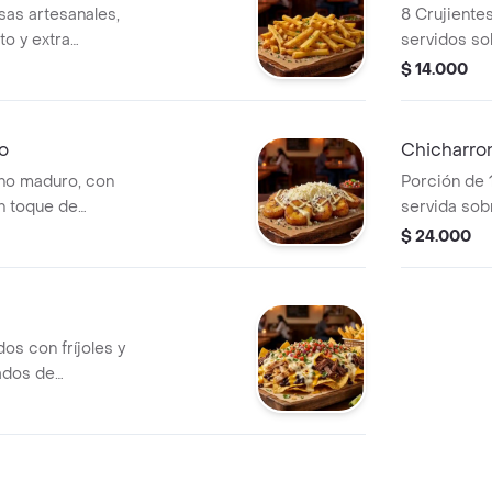
sas artesanales,
8 Crujiente
to y extra
servidos so
aves por dentro.
lechuga, ac
$ 14.000
y nuestra sa
o
Chicharro
ano maduro, con
Porción de 
un toque de
servida sob
.
acompañada 
$ 24.000
de aguacate
nuestra sals
os con fríjoles y
ados de
dar.