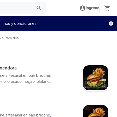
Ingreso
minos y condiciones
y a Domicilio
pecadora
ne artesanal en pan brioche,
riollo asado, hogao, plátano
echuga fresca. Acompañada
ancesas bien crocantes.
a
ne artesanal en pan brioche,