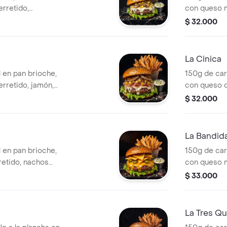
rretido,
con queso m
lce, combinada
chicharrón 
$ 32.000
compañada de
gallo. Comb
rocantes.
acompañada
crocantes.
La Cinica
 en pan brioche,
150g de car
rretido, jamón,
con queso c
ombinada con
aros de cebo
$ 32.000
añada de papas
lechuga fr
es.
francesas b
La Bandid
 en pan brioche,
150g de car
etido, nachos
con queso m
lechuga fresca.
huevos y to
$ 33.000
rancesas bien
combinada c
Acompañada
crocantes.
La Tres Q