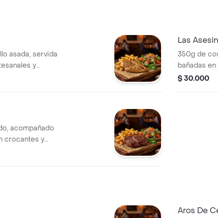
y queso crio
salsa chedd
Las Asesin
lo asada, servida
350g de cos
tesanales y
bañadas en 
papas franc
$ 30.000
ado, acompañado
n crocantes y
Aros De C