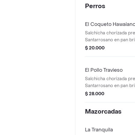
trozos y maíz bañados 
Perros
coronada con huevos de
de la casa y pico de gall
Personas)
El Coqueto Hawaian
Salchicha chorizada pr
Santarrosano en pan br
tocineta, queso mozzare
$ 20.000
una deliciosa mezcla de
caramelizadas y espec
de papas francesas bie
El Pollo Travieso
Salchicha chorizada pr
Santarrosano en pan br
cheddar derretido, cubi
$ 28.000
cremosa mezcla de pollo
champiñones y salsa de
Mazorcadas
Acompañado de papas f
crocantes.
La Tranquila