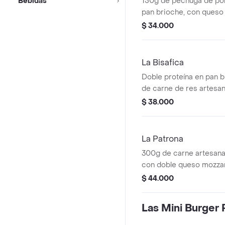
Bebidas
150g de pechuga de poll
pan brioche, con queso
derretido, queso crema,
$ 34.000
fresca, pepinillos y to
finas hierbas. Acompañ
francesas bien crocant
La Bisafica
Doble proteína en pan b
de carne de res artesan
a la plancha, lechuga fr
$ 38.000
mozzarella, queso chedd
tomates asados en finas
Acompañada de papas f
La Patrona
crocantes.
300g de carne artesanal
con doble queso mozzare
tocineta, cebolla chip, p
$ 44.000
fresca. Acompañada de
bien crocantes.
Las Mini Burger 