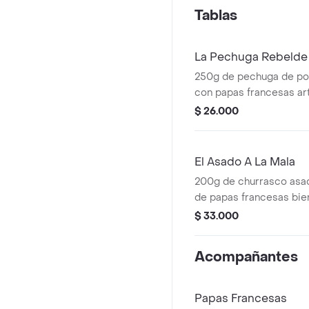
Tablas
La Pechuga Rebelde
250g de pechuga de pol
con papas francesas ar
ensalada.
$ 26.000
El Asado A La Mala
200g de churrasco as
de papas francesas bie
ensalada.
$ 33.000
Acompañantes
Papas Francesas