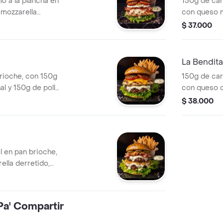
o a la plancha en
150g de car
 mozzarella
con queso m
 tocineta, lechuga
cheddar y q
$ 37.000
mates asados en
con cebolla 
ada de papas
Acompañada
es.
crocantes.
La Bendita
rioche, con 150g
150g de car
al y 150g de pollo
con queso c
esca, queso
plancha, sa
$ 38.000
ar tajado y
salteado co
 hierbas.
mozzarella, 
rancesas bien
Acompañada
crocantes.
 en pan brioche,
lla derretido,
epinillos y lechuga
 papas francesas
Pa' Compartir