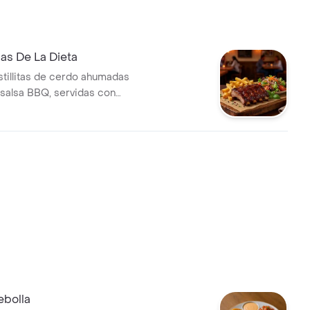
llo, con salsa de la casa y
ar.
as De La Dieta
tillitas de cerdo ahumadas
salsa BBQ, servidas con
esas artesanales y ensalada.
ebolla