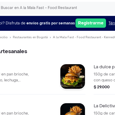
Registrarme
pi?
Disfruta de
envíos gratis por semanas
Tér
icilio
Restaurantes en Bogotá
A la Mala Fast - Food Restaurant - Kenned
rtesanales
La dulce 
 en pan brioche,
150g de car
o, lechuga,
con queso c
ierbas y cebolla
maduro y l
$ 29.000
apas francesas
de papas fr
La Delictiv
 en pan brioche,
150g de car