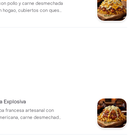
con pollo y carne desmechada
n hogao, cubiertos con queso
y papa chip, huevos de
 salsa de la casa y salsa
ra Explosiva
a francesa artesanal con
mericana, carne desmechada,
crocante y maíz bañados en
nada con huevos de codorniz