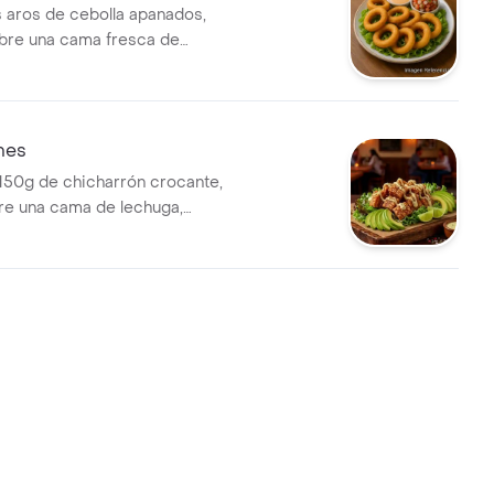
s aros de cebolla apanados,
bre una cama fresca de
ompañados con pico de gallo
lsa de la casa.
nes
150g de chicharrón crocante,
re una cama de lechuga,
con pico de gallo, rodajitas
 y limon con un toque de
a de la casa.