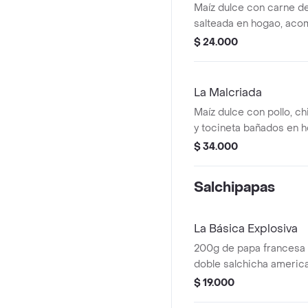
Maíz dulce con carne 
salteada en hogao, ac
trozos de plátano madur
$ 24.000
papa chip, queso tajado
codorniz, bañados en sa
salsa cheddar.
La Malcriada
Maíz dulce con pollo, c
y tocineta bañados en h
con queso mozzarella y
$ 34.000
de codorniz con salsa de
cheddar.
Salchipapas
La Básica Explosiva
200g de papa francesa 
doble salchicha ameri
de salsa de la casa.
$ 19.000