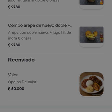
jugo Hit de mango de 8 onzas.
$ 9780
Combo arepa de huevo doble +
jugo hit
Arepa con doble huevo. + jugo hit de
mora 8 onzas
$ 9780
Reenviado
Valor
Opcion De Valor.
$ 60.000