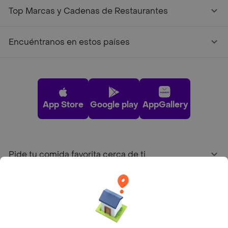
Top Marcas y Cadenas de Restaurantes
Encuéntranos en estos países
App Store
Google play
AppGallery
Pide tu comida favorita cerca de ti
Categorías
Únete a Rappi