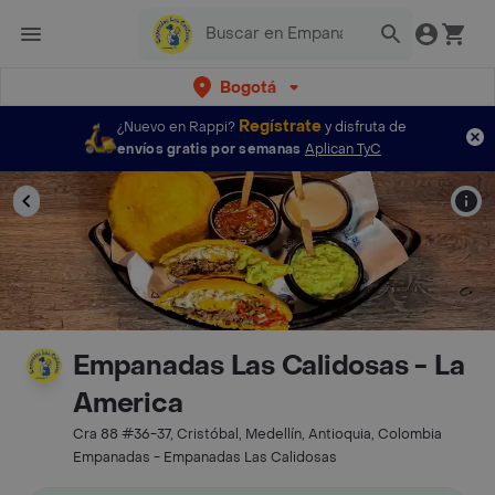
Bogotá
Regístrate
¿Nuevo en Rappi?
y disfruta de
envíos gratis por semanas
Aplican TyC
Empanadas Las Calidosas - La
America
Cra 88 #36-37, Cristóbal, Medellín, Antioquia, Colombia
Empanadas - Empanadas Las Calidosas