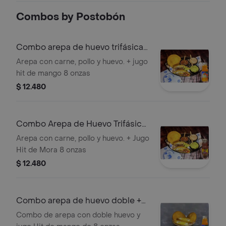
Combos by Postobón
Combo arepa de huevo trifásica+
jugo hit
Arepa con carne, pollo y huevo. + jugo
hit de mango 8 onzas
$ 12.480
Combo Arepa de Huevo Trifásica
+ Jugo Hit de Mora
Arepa con carne, pollo y huevo. + Jugo
Hit de Mora 8 onzas
$ 12.480
Combo arepa de huevo doble +
jugo hit
Combo de arepa con doble huevo y