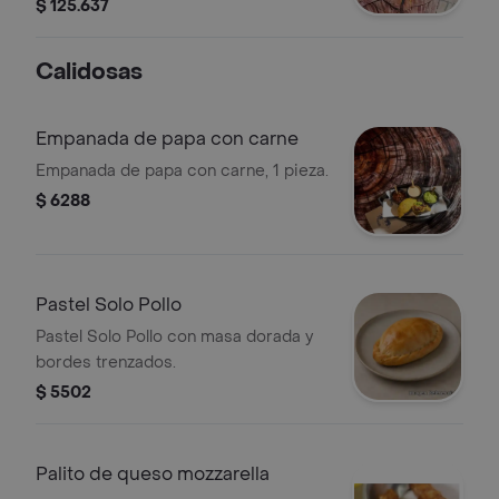
rellenas de carne y gaseosa 2.5 l.
$ 125.637
Calidosas
Empanada de papa con carne
Empanada de papa con carne, 1 pieza.
$ 6288
Pastel Solo Pollo
Pastel Solo Pollo con masa dorada y
bordes trenzados.
$ 5502
Palito de queso mozzarella