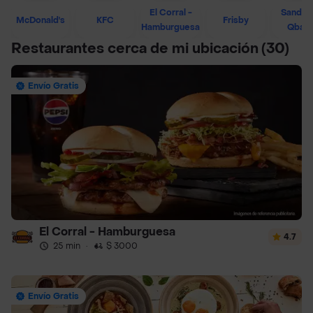
El Corral -
Sandwi
McDonald's
KFC
Frisby
Hamburguesa
Qban
Restaurantes cerca de mi ubicación
(30)
Envío Gratis
El Corral - Hamburguesa
4.7
25 min
·
$ 3000
Envío Gratis