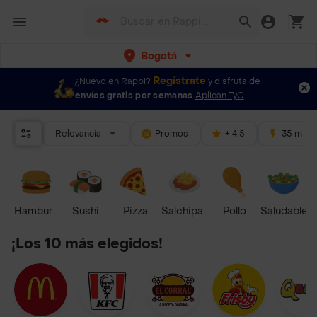
Bogotá
Regístrate
¿Nuevo en Rappi?
y disfruta de
envíos gratis por semanas
Aplican TyC
Relevancia
Promos
+ 4.5
35 mins
Hamburguesa
Sushi
Pizza
Salchipapas
Pollo
Saludable
¡Los 10 más elegidos!