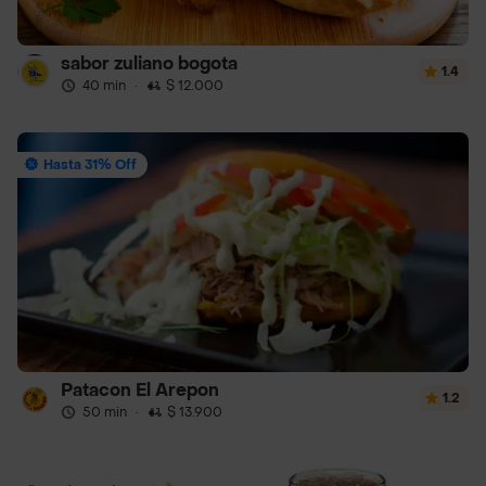
sabor zuliano bogota
1.4
40 min
·
$ 12.000
Hasta 31% Off
Patacon El Arepon
1.2
50 min
·
$ 13.900