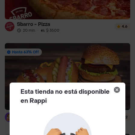
Sbarro - Pizza
4.6
20 min
·
$ 3500
Hasta 63% Off
Esta tienda no está disponible
en Rappi
Burger Dogss Cra. 107
2.2
50 min
·
$ 13.900