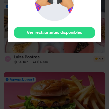
Envío Gratis
Ver restaurantes disponibles
Luisa Postres
4.7
20 min
·
$ 4000
Agrega 2, paga 1