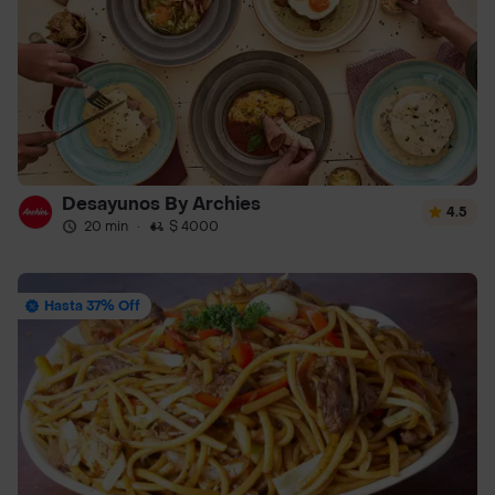
Desayunos By Archies
4.5
20 min
·
$ 4000
Hasta 37% Off