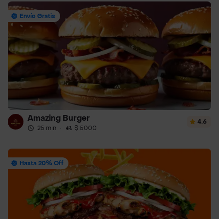
Envío Gratis
Amazing Burger
4.6
25 min
·
$ 5000
Hasta 20% Off