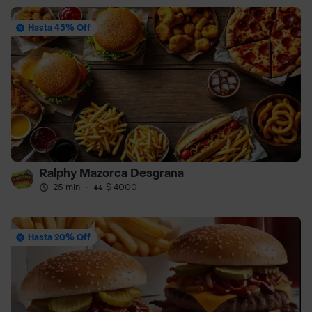
Hasta 45% Off
Ralphy Mazorca Desgrana
25 min
·
$ 4000
Hasta 20% Off