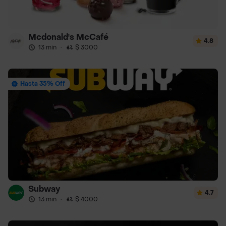
Mcdonald's McCafé
4.8
13 min
·
$ 3000
Hasta 35% Off
Subway
4.7
13 min
·
$ 4000