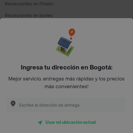
Restaurantes en Pitalito
Restaurantes en Ipiales
Restaurantes en San Andres
Restaurantes cerca de mi para pedir Comida a Domicilio -
Top Marcas y Cadenas de Restaurantes
Ingresa tu dirección en Bogotá:
Encuéntranos en estos países
Mejor servicio, entregas más rápidas y los precios
más convenientes!
App Store
Google play
AppGallery
Usar mi ubicación actual