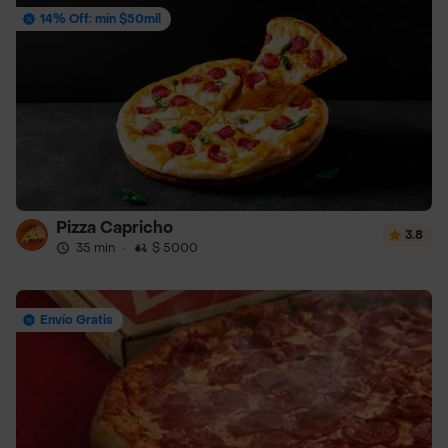
14% Off: mín $50mil
Pizza Capricho
3.8
35 min
·
$ 5000
Envío Gratis