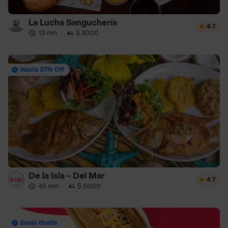
La Lucha Sanguchería
4.7
13 min
·
$ 3000
Hasta 37% Off
De la Isla - Del Mar
4.7
45 min
·
$ 5000
Envío Gratis