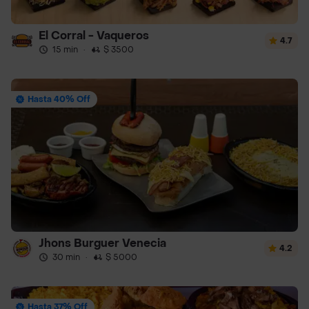
El Corral - Vaqueros
4.7
15 min
·
$ 3500
Hasta 40% Off
Jhons Burguer Venecia
4.2
30 min
·
$ 5000
Hasta 37% Off