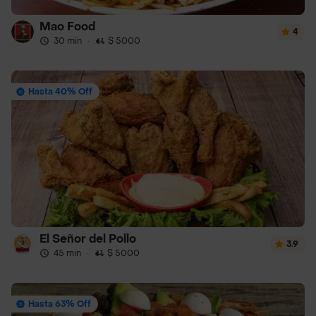
Mao Food
4
30 min
·
$ 5000
Hasta 40% Off
El Señor del Pollo
3.9
45 min
·
$ 5000
Hasta 63% Off