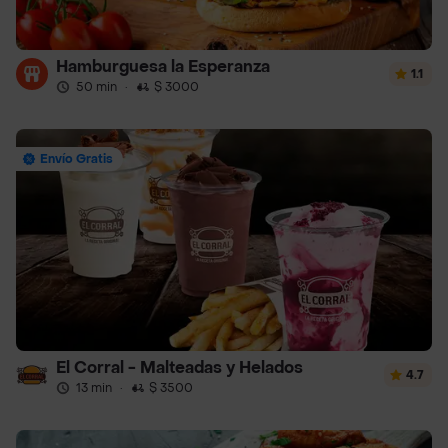
Hamburguesa la Esperanza
1.1
50 min
·
$ 3000
Envío Gratis
El Corral - Malteadas y Helados
4.7
13 min
·
$ 3500